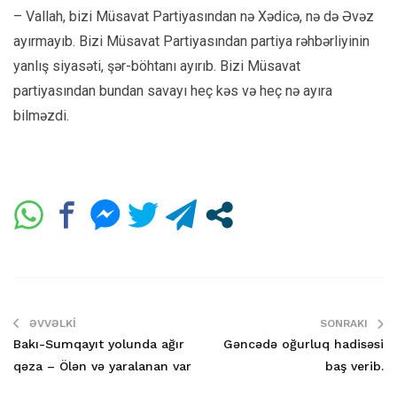
– Vallah, bizi Müsavat Partiyasından nə Xədicə, nə də Əvəz
ayırmayıb. Bizi Müsavat Partiyasından partiya rəhbərliyinin
yanlış siyasəti, şər-böhtanı ayırıb. Bizi Müsavat
partiyasından bundan savayı heç kəs və heç nə ayıra
bilməzdi.
ƏVVƏLKI
SONRAKI
Bakı-Sumqayıt yolunda ağır
Gəncədə oğurluq hadisəsi
qəza – Ölən və yaralanan var
baş verib.