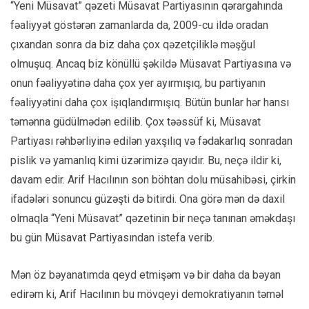
“Yeni Müsavat” qəzeti Müsavat Partiyasının qərargahında
fəaliyyət göstərən zamanlarda da, 2009-cu ildə oradan
çıxandan sonra da biz daha çox qəzetçiliklə məşğul
olmuşuq. Ancaq biz könüllü şəkildə Müsavat Partiyasına və
onun fəaliyyətinə daha çox yer ayırmışıq, bu partiyanın
fəaliyyətini daha çox işıqlandırmışıq. Bütün bunlar hər hansı
təmənna güdülmədən edilib. Çox təəssüf ki, Müsavat
Partiyası rəhbərliyinə edilən yaxşılıq və fədakarlıq sonradan
pislik və yamanlıq kimi üzərimizə qayıdır. Bu, neçə ildir ki,
davam edir. Arif Hacılının son böhtan dolu müsahibəsi, çirkin
ifadələri sonuncu güzəşti də bitirdi. Ona görə mən də daxil
olmaqla “Yeni Müsavat” qəzetinin bir neçə tanınan əməkdaşı
bu gün Müsavat Partiyasından istefa verib.
Mən öz bəyanatımda qeyd etmişəm və bir daha da bəyan
edirəm ki, Arif Hacılının bu mövqeyi demokratiyanın təməl