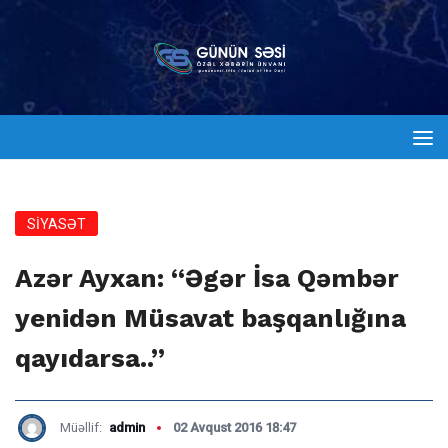
SİYASƏT
Azər Ayxan: “Əgər İsa Qəmbər
yenidən Müsavat başqanlığına
qayıdarsa..”
Müəllif:
admin
02 Avqust 2016 18:47