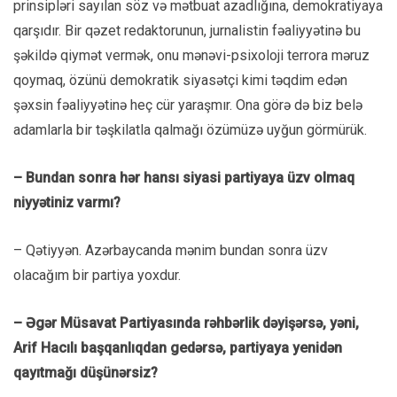
prinsipləri sayılan söz və mətbuat azadlığına, demokratiyaya
qarşıdır. Bir qəzet redaktorunun, jurnalistin fəaliyyətinə bu
şəkildə qiymət vermək, onu mənəvi-psixoloji terrora məruz
qoymaq, özünü demokratik siyasətçi kimi təqdim edən
şəxsin fəaliyyətinə heç cür yaraşmır. Ona görə də biz belə
adamlarla bir təşkilatla qalmağı özümüzə uyğun görmürük.
– Bundan sonra hər hansı siyasi partiyaya üzv olmaq
niyyətiniz varmı?
– Qətiyyən. Azərbaycanda mənim bundan sonra üzv
olacağım bir partiya yoxdur.
– Əgər Müsavat Partiyasında rəhbərlik dəyişərsə, yəni,
Arif Hacılı başqanlıqdan gedərsə, partiyaya yenidən
qayıtmağı düşünərsiz?