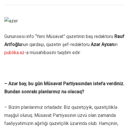
Gununsesi.info “Yeni Müsavat” qəzetinin baş redaktoru
Rauf
Arifoğlu
nun qardaşı, qəzetin şef-redaktoru
Azər Ayxan
ın
publika.az
-a müsahibəsini təqdim edir:
– Azər bəy, bu gün Müsavat Partiyasından istefa verdiniz.
Bundan sonrakı planlarınız nə olacaq?
– Bizim planlarımız ortadadır. Biz qəzetçiyik, qəzetçiliklə
məşğul oluruq. Müsavat Partiyasının üzvü olan zamanda
fəaliyyətimizin ağırlığı qəzetçilik üzərində olub. Həmçinin,