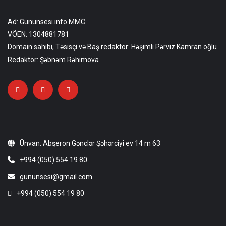
Ad: Gununsesi.info MMC
VÖEN: 1304881781
Domain sahibi, Təsisçi və Baş redaktor: Həşimli Pərviz Kamran oğlu
Redaktor: Şəbnəm Rəhimova
Ünvan: Abşeron Gənclər Şəhərciyi ev 14 m 63
+994 (050) 554 19 80
gununsesi@gmail.com
+994 (050) 554 19 80