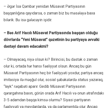
– Əgər İsa Qəmbər yenidən Müsavat Partiyasının
başqanlığına qayıdarsa, o zaman biz bu məsələyə baxa
bilərik. Bu isə gələcəyin işidir.
– Bəs Arif Hacılı Müsavat Partiyasında başqan olduğu
dövrlərdə “Yeni Müsavat” qəzetinin bu partiyaya əvvəlki
dəstəyi davam edəcəkmi?
– Olmayacaq, niyə olsun ki? Birincisi, bu dəstək o zaman
olur ki, ortada hər hansı fəaliyyət olsun. Ancaq bu gün
Müsavat Partiyasının heç bir fəaliyyəti yoxdur, partiya ancaq
imitasiya ilə məşğul olur, sosial şəbəkələrdə status yazaraq,
“layk” rəqabəti aparır. Gedib Müsavat Partiyasının
qərargahına baxın, görün orada Arif Hacılı və onun ətrafındakı
3-5 adamdan başqa kimsə olurmu? Siyasi partiyanın
fəaliyyəti ya meydanlarda, ya da parlamentdə olur. Ancaq