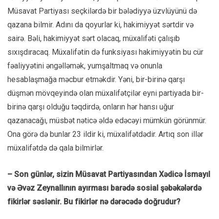
Müsavat Partiyası seçkilərdə bir bələdiyyə üzvlüyünü də
qazana bilmir. Adını da qoyurlar ki, hakimiyyət sərtdir və
sairə. Bəli, hakimiyyət sərt olacaq, müxalifəti çalışıb
sıxışdıracaq. Müxalifətin də funksiyası hakimiyyətin bu cür
fəaliyyətini əngəlləmək, yumşaltmaq və onunla
hesablaşmağa məcbur etməkdir. Yəni, bir-birinə qarşı
düşmən mövqeyində olan müxalifətçilər eyni partiyada bir-
birinə qarşı olduğu təqdirdə, onların hər hansı uğur
qazanacağı, müsbət nəticə əldə edəcəyi mümkün görünmür.
Ona görə də bunlar 23 ildir ki, müxalifətdədir. Artıq son illər
müxalifətdə də qala bilmirlər.
– Son günlər, sizin Müsavat Partiyasından Xədicə İsmayıl
və Əvəz Zeynallının ayırması barədə sosial şəbəkələrdə
fikirlər səslənir. Bu fikirlər nə dərəcədə doğrudur?