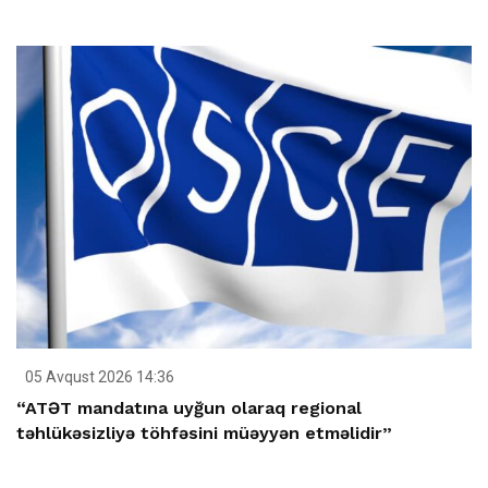
05 Avqust 2026 14:36
“ATƏT mandatına uyğun olaraq regional
təhlükəsizliyə töhfəsini müəyyən etməlidir”