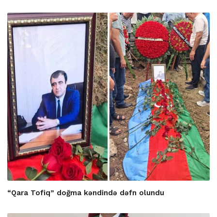
“Qara Tofiq” doğma kəndində dəfn olundu