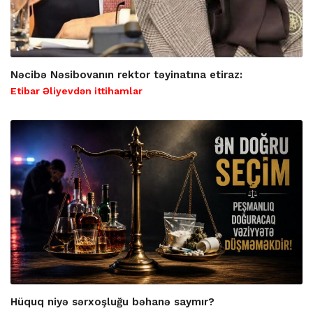
Nəcibə Nəsibovanın rektor təyinatına etiraz:
Etibar Əliyevdən ittihamlar
Hüquq niyə sərxoşluğu bəhanə saymır?