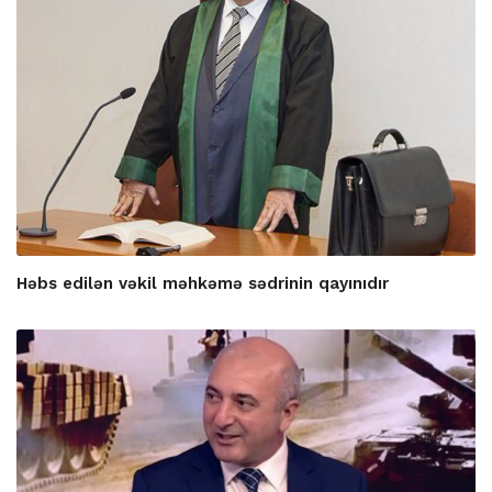
Həbs edilən vəkil məhkəmə sədrinin qayınıdır