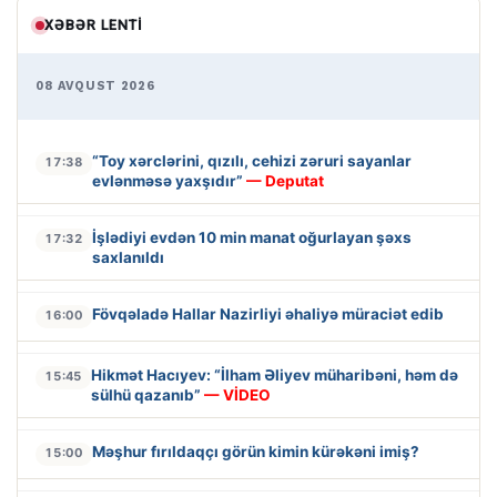
XƏBƏR LENTI
08 AVQUST 2026
“Toy xərclərini, qızılı, cehizi zəruri sayanlar
17:38
evlənməsə yaxşıdır”
— Deputat
İşlədiyi evdən 10 min manat oğurlayan şəxs
17:32
saxlanıldı
Fövqəladə Hallar Nazirliyi əhaliyə müraciət edib
16:00
Hikmət Hacıyev: “İlham Əliyev müharibəni, həm də
15:45
sülhü qazanıb”
— VİDEO
Məşhur fırıldaqçı görün kimin kürəkəni imiş?
15:00