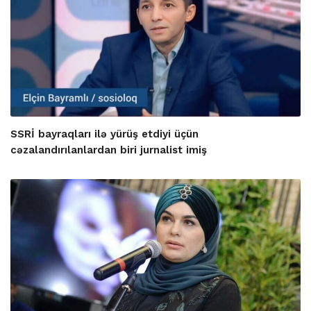
SSRİ bayraqları ilə yürüş etdiyi üçün
cəzalandırılanlardan biri jurnalist imiş