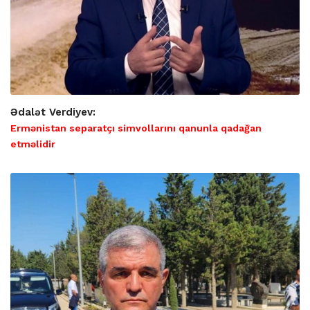
Ədalət Verdiyev:
Ermənistan separatçı simvollarını qanunla qadağan
etməlidir