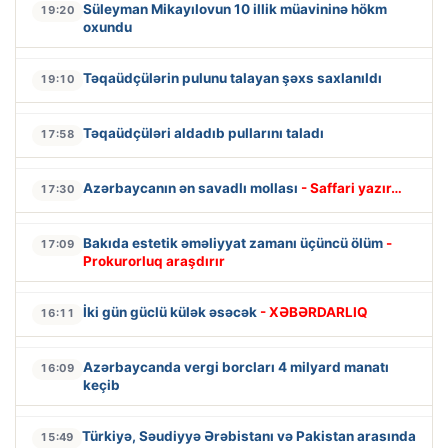
Süleyman Mikayılovun 10 illik müavininə hökm
19:20
oxundu
Təqaüdçülərin pulunu talayan şəxs saxlanıldı
19:10
Təqaüdçüləri aldadıb pullarını taladı
17:58
Azərbaycanın ən savadlı mollası
- Saffari yazır…
17:30
Bakıda estetik əməliyyat zamanı üçüncü ölüm
-
17:09
Prokurorluq araşdırır
İki gün güclü külək əsəcək
- XƏBƏRDARLIQ
16:11
Azərbaycanda vergi borcları 4 milyard manatı
16:09
keçib
Türkiyə, Səudiyyə Ərəbistanı və Pakistan arasında
15:49