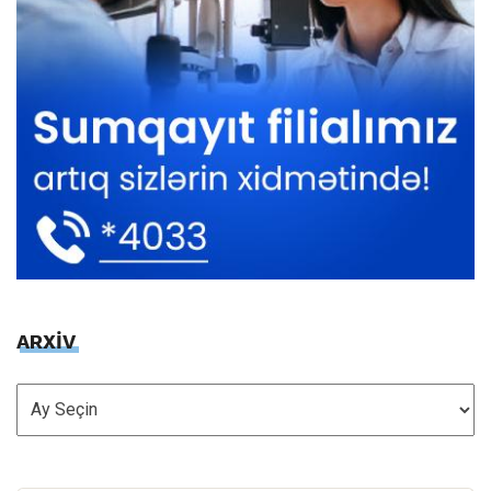
ARXİV
ARXİV