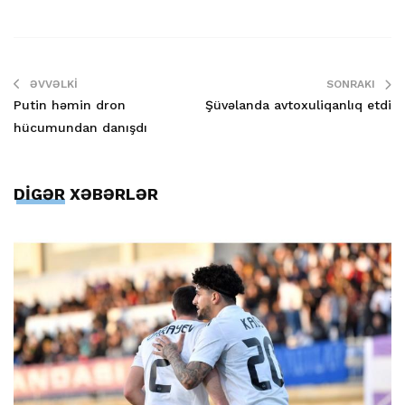
ƏVVƏLKI
SONRAKI
Putin həmin dron
Şüvəlanda avtoxuliqanlıq etdi
hücumundan danışdı
DİGƏR XƏBƏRLƏR