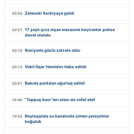
Zelenski Serbiyaya getdi
20:50
17 yaşlı qıza nişan mərasimi keçirənlər polisə
20:27
dəvət olundu
Rusiyada güclü zəlzələ oldu
20:18
Vəkil İlqar Həmidov həbs edildi
20:13
Bakıda parkdan oğurluq edildi
20:01
“Toppuş bacı”nın atası da vəfat etdi
19:46
Beyləqanda su kanalında çimən yeniyetmə
19:33
boğulub