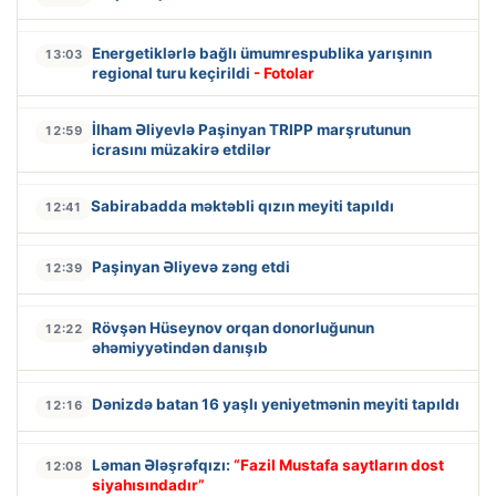
Energetiklərlə bağlı ümumrespublika yarışının
13:03
regional turu keçirildi
- Fotolar
İlham Əliyevlə Paşinyan TRIPP marşrutunun
12:59
icrasını müzakirə etdilər
Sabirabadda məktəbli qızın meyiti tapıldı
12:41
Paşinyan Əliyevə zəng etdi
12:39
Rövşən Hüseynov orqan donorluğunun
12:22
əhəmiyyətindən danışıb
Dənizdə batan 16 yaşlı yeniyetmənin meyiti tapıldı
12:16
Ləman Ələşrəfqızı:
“Fazil Mustafa saytların dost
12:08
siyahısındadır”