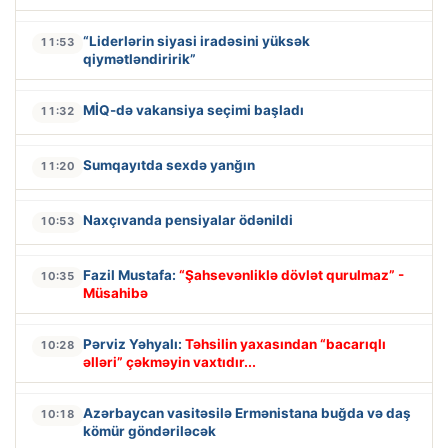
“Liderlərin siyasi iradəsini yüksək
11:53
qiymətləndiririk”
MİQ-də vakansiya seçimi başladı
11:32
Sumqayıtda sexdə yanğın
11:20
Naxçıvanda pensiyalar ödənildi
10:53
Fazil Mustafa:
“Şahsevənliklə dövlət qurulmaz” -
10:35
Müsahibə
Pərviz Yəhyalı:
Təhsilin yaxasından “bacarıqlı
10:28
əlləri” çəkməyin vaxtıdır...
Azərbaycan vasitəsilə Ermənistana buğda və daş
10:18
kömür göndəriləcək