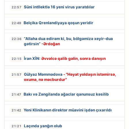
Süni intllektlə 16 yeni virus yaratdılar
22:57
Belçika Qrenlandiyaya qoşun yeridir
22:49
“Allaha dua edirəm ki, bu, bölgəmizə xeyir-dua
22:36
gətirsin”
-Ərdoğan
İran XİN:
Əvvəlcə qalib gəlin, sonra danışın
22:15
Gülyaz Məmmədova
- "Həyat yoldaşın istəmirsə,
21:57
oxuma, nə məcburdur"
Bakı və Zəngilanda ağaclar qanunsuz kəsilib
21:47
Yeni Klinikanın direktor müavini işdən çıxarıldı
21:42
Laçında yanğın olub
21:21