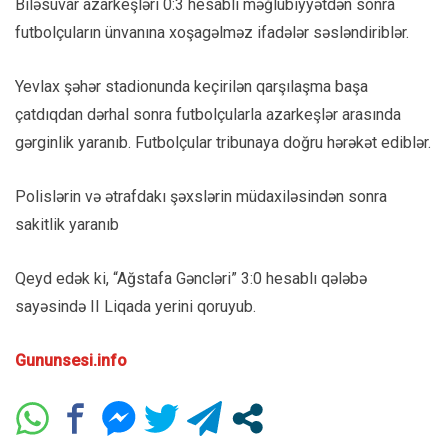
Biləsuvar azarkeşləri 0:3 hesablı məğlubiyyətdən sonra
futbolçuların ünvanına xoşagəlməz ifadələr səsləndiriblər.
Yevlax şəhər stadionunda keçirilən qarşılaşma başa
çatdıqdan dərhal sonra futbolçularla azarkeşlər arasında
gərginlik yaranıb. Futbolçular tribunaya doğru hərəkət ediblər.
Polislərin və ətrafdakı şəxslərin müdaxiləsindən sonra
sakitlik yaranıb
Qeyd edək ki, “Ağstafa Gəncləri” 3:0 hesablı qələbə
sayəsində II Liqada yerini qoruyub.
Gununsesi.info