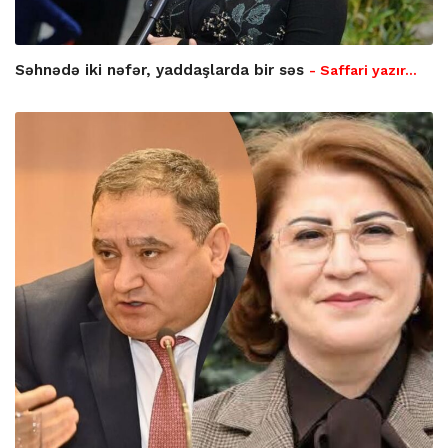
Səhnədə iki nəfər, yaddaşlarda bir səs
- Saffari yazır…