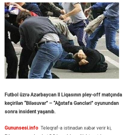
Futbol üzrə Azərbaycan II Liqasının pley-off matçında
keçirilən “Biləsuvar” – “Ağstafa Gəncləri” oyunundan
sonra insident yaşanıb.
Gununsesi.info
Teleqraf-a istinadən xəbər verir ki,