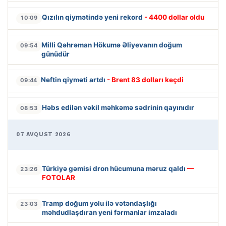
Qızılın qiymətində yeni rekord
- 4400 dollar oldu
10:09
Milli Qəhrəman Hökumə Əliyevanın doğum
09:54
günüdür
Neftin qiyməti artdı
- Brent 83 dolları keçdi
09:44
Həbs edilən vəkil məhkəmə sədrinin qayınıdır
08:53
07 AVQUST 2026
Türkiyə gəmisi dron hücumuna məruz qaldı
—
23:26
FOTOLAR
Tramp doğum yolu ilə vətəndaşlığı
23:03
məhdudlaşdıran yeni fərmanlar imzaladı