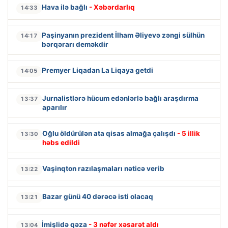
Hava ilə bağlı
- Xəbərdarlıq
14:33
Paşinyanın prezident İlham Əliyevə zəngi sülhün
14:17
bərqərarı deməkdir
Premyer Liqadan La Liqaya getdi
14:05
Jurnalistlərə hücum edənlərlə bağlı araşdırma
13:37
aparılır
Oğlu öldürülən ata qisas almağa çalışdı
- 5 illik
13:30
həbs edildi
Vaşinqton razılaşmaları nəticə verib
13:22
Bazar günü 40 dərəcə isti olacaq
13:21
İmişlidə qəza
- 3 nəfər xəsarət aldı
13:04