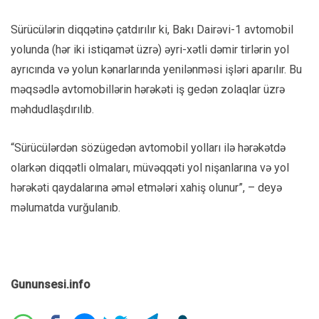
Sürücülərin diqqətinə çatdırılır ki, Bakı Dairəvi-1 avtomobil
yolunda (hər iki istiqamət üzrə) əyri-xətli dəmir tirlərin yol
ayrıcında və yolun kənarlarında yenilənməsi işləri aparılır. Bu
məqsədlə avtomobillərin hərəkəti iş gedən zolaqlar üzrə
məhdudlaşdırılıb.
“Sürücülərdən sözügedən avtomobil yolları ilə hərəkətdə
olarkən diqqətli olmaları, müvəqqəti yol nişanlarına və yol
hərəkəti qaydalarına əməl etmələri xahiş olunur”, – deyə
məlumatda vurğulanıb.
Gununsesi.info