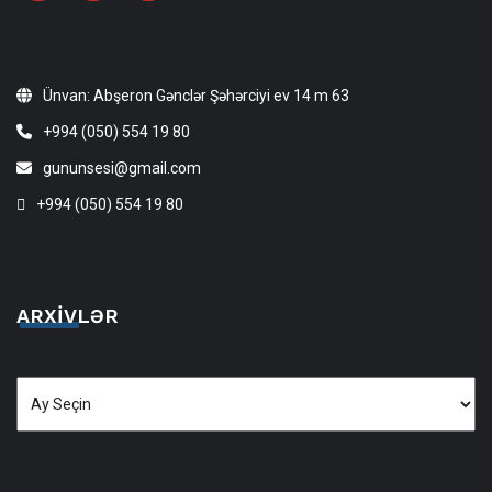
Ünvan: Abşeron Gənclər Şəhərciyi ev 14 m 63
+994 (050) 554 19 80
gununsesi@gmail.com
+994 (050) 554 19 80
ARXIVLƏR
Arxivlər