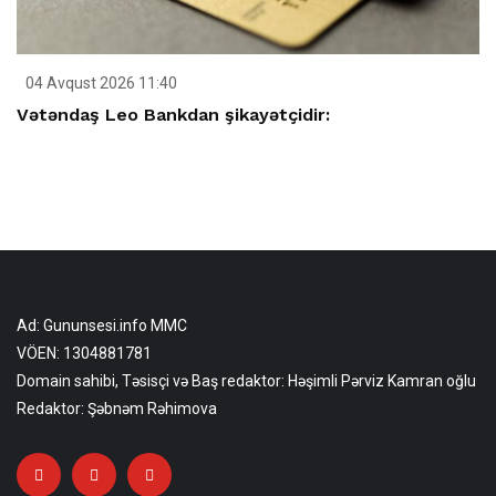
04 Avqust 2026 11:40
Vətəndaş Leo Bankdan şikayətçidir:
Ad: Gununsesi.info MMC
VÖEN: 1304881781
Domain sahibi, Təsisçi və Baş redaktor: Həşimli Pərviz Kamran oğlu
Redaktor: Şəbnəm Rəhimova