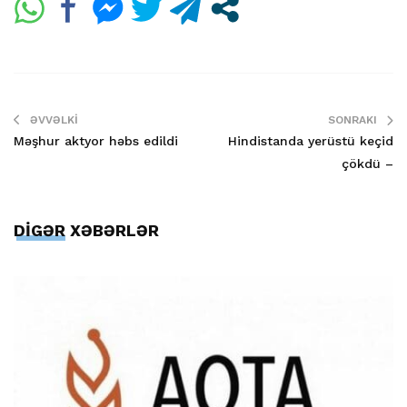
ƏVVƏLKI
SONRAKI
Məşhur aktyor həbs edildi
Hindistanda yerüstü keçid
çökdü –
DİGƏR XƏBƏRLƏR