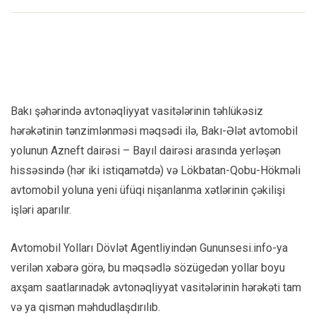
Bakı şəhərində avtonəqliyyat vasitələrinin təhlükəsiz
hərəkətinin tənzimlənməsi məqsədi ilə, Bakı-Ələt avtomobil
yolunun Azneft dairəsi – Bayıl dairəsi arasında yerləşən
hissəsində (hər iki istiqamətdə) və Lökbatan-Qobu-Hökməli
avtomobil yoluna yeni üfüqi nişanlanma xətlərinin çəkilişi
işləri aparılır.
Avtomobil Yolları Dövlət Agentliyindən Gununsesi.info-ya
verilən xəbərə görə, bu məqsədlə sözügedən yollar boyu
axşam saatlarınadək avtonəqliyyat vasitələrinin hərəkəti tam
və ya qismən məhdudlaşdırılıb.