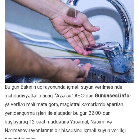
Bu gün Bakının üç rayonunda içməli suyun verilməsində
məhdudiyyətlər olacaq. “Azərsu” ASC-dən
Gununsesi.info
-
ya verilən məlumata görə, magistral kəmərlərdə aparılan
yenidənqurma işləri ilə əlaqədar bu gün 22:00-dan
başlayaraq 12 saat müddətinə Yasamal, Nəsimi və
Nərimanov rayonlarının bir hissəsinə içməli suyun verilişi