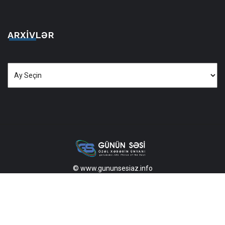
ARXIVLƏR
Arxivlər
© www.gununsesiaz.info
2013—2026 Məlumatdan istifadə etdikdə istinad mütləqdir