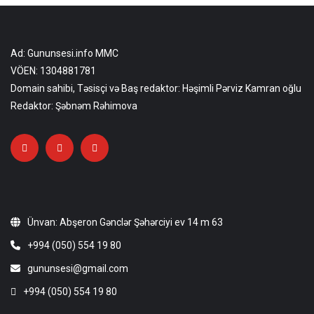
Ad: Gununsesi.info MMC
VÖEN: 1304881781
Domain sahibi, Təsisçi və Baş redaktor: Həşimli Pərviz Kamran oğlu
Redaktor: Şəbnəm Rəhimova
Ünvan: Abşeron Gənclər Şəhərciyi ev 14 m 63
+994 (050) 554 19 80
gununsesi@gmail.com
+994 (050) 554 19 80