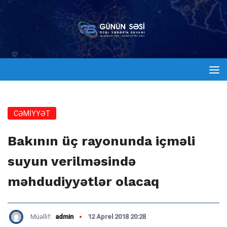
CƏMİYYƏT
Bakının üç rayonunda içməli
suyun verilməsində
məhdudiyyətlər olacaq
Müəllif:
admin
12 Aprel 2018 20:28