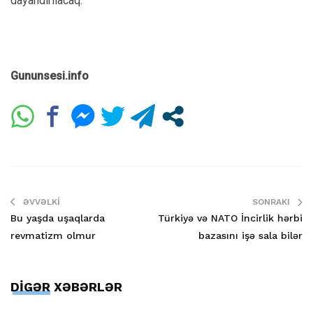
dayandırılacaq.
Gununsesi.info
ƏVVƏLKI
SONRAKI
Bu yaşda uşaqlarda
Türkiyə və NATO İncirlik hərbi
revmatizm olmur
bazasını işə sala bilər
DİGƏR XƏBƏRLƏR