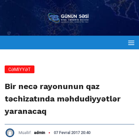
CƏMİYYƏT
Bir necə rayonunun qaz
təchizatında məhdudiyyətlər
yaranacaq
Müəllif:
admin
07 Fevral 2017 20:40