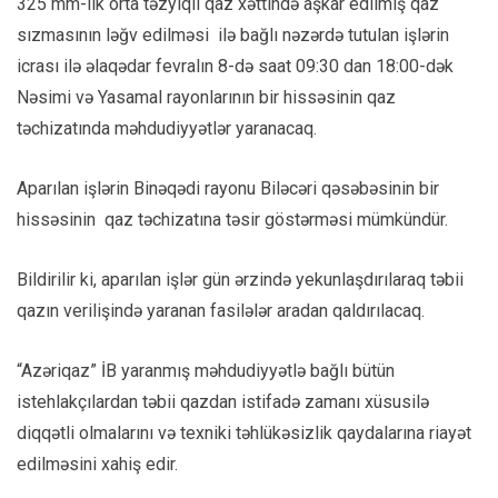
325 mm-lik orta təzyiqli qaz xəttində aşkar edilmiş qaz
sızmasının ləğv edilməsi ilə bağlı nəzərdə tutulan işlərin
icrası ilə əlaqədar fevralın 8-də saat 09:30 dan 18:00-dək
Nəsimi və Yasamal rayonlarının bir hissəsinin qaz
təchizatında məhdudiyyətlər yaranacaq.
Aparılan işlərin Binəqədi rayonu Biləcəri qəsəbəsinin bir
hissəsinin qaz təchizatına təsir göstərməsi mümkündür.
Bildirilir ki, aparılan işlər gün ərzində yekunlaşdırılaraq təbii
qazın verilişində yaranan fasilələr aradan qaldırılacaq.
“Azəriqaz” İB yaranmış məhdudiyyətlə bağlı bütün
istehlakçılardan təbii qazdan istifadə zamanı xüsusilə
diqqətli olmalarını və texniki təhlükəsizlik qaydalarına riayət
edilməsini xahiş edir.