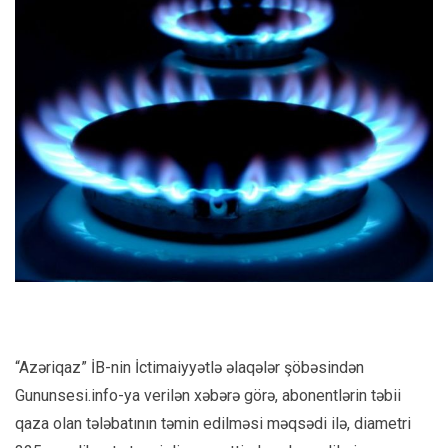
“Azəriqaz” İB-nin İctimaiyyətlə əlaqələr şöbəsindən
Gununsesi.info-ya verilən xəbərə görə, abonentlərin təbii
qaza olan tələbatının təmin edilməsi məqsədi ilə, diametri