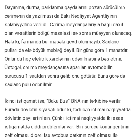
Dayanma, durma, parklanma qaydalarını pozan sürücülərə
cərimənin də yazılması da Bakı Nəqliyyat Agentliyinin
səlahiyyətinə verilib. Cərimə meydançalarıyla bağlı daxil
olan vəsaitlərin bölgü məsələsi isə sonra müəyyən olunacaq.
Hələ ki, fərmanda bu məsələ qeyd olunmayıb. Saxlanc
pulları da elə böyük məbləğ deyil. Bir günə görə 1 manatdır.
Onlar da heç elektrik xərclərinin ödənilməsinə bəs etmir.
Üstəgəl, cərimə meydançasına aparılan avtomobilin
sürücüsü 1 saatdan sonra gəlib onu götürür. Buna görə də
saxlanc pulu ödənilmir.
İkinci istiqamət isə, “Baku Bus” BNA-nın tərkibinə verilir.
Burada dövlətin siyasəti odur ki, tədricən ictimai nəqliyyatda
dövlətin payı artırılsın. Çünki ictimai nəqliyyatda iki əsas
istiqamətdə ciddi problemlər var. Biri sürücü kontingentinin
zəif olması, digəri isə avtobus parkının zəif olması ilə