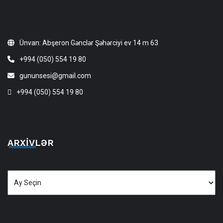
Ünvan: Abşeron Gənclər Şəhərciyi ev 14 m 63
+994 (050) 554 19 80
gununsesi@gmail.com
+994 (050) 554 19 80
ARXIVLƏR
Arxivlər