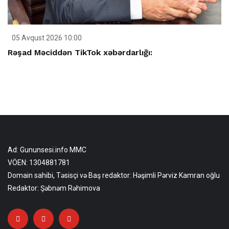
05 Avqust 2026 10:00
Rəşad Məciddən TikTok xəbərdarlığı:
Ad: Gununsesi.info MMC
VÖEN: 1304881781
Domain sahibi, Təsisçi və Baş redaktor: Həşimli Pərviz Kamran oğlu
Redaktor: Şəbnəm Rəhimova