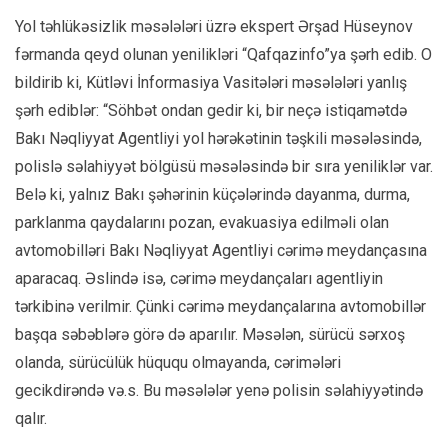
Yol təhlükəsizlik məsələləri üzrə ekspert Ərşad Hüseynov
fərmanda qeyd olunan yenilikləri “Qafqazinfo”ya şərh edib. O
bildirib ki, Kütləvi İnformasiya Vasitələri məsələləri yanlış
şərh ediblər: “Söhbət ondan gedir ki, bir neçə istiqamətdə
Bakı Nəqliyyat Agentliyi yol hərəkətinin təşkili məsələsində,
polislə səlahiyyət bölgüsü məsələsində bir sıra yeniliklər var.
Belə ki, yalnız Bakı şəhərinin küçələrində dayanma, durma,
parklanma qaydalarını pozan, evakuasiya edilməli olan
avtomobilləri Bakı Nəqliyyat Agentliyi cərimə meydançasına
aparacaq. Əslində isə, cərimə meydançaları agentliyin
tərkibinə verilmir. Çünki cərimə meydançalarına avtomobillər
başqa səbəblərə görə də aparılır. Məsələn, sürücü sərxoş
olanda, sürücülük hüququ olmayanda, cərimələri
gecikdirəndə və.s. Bu məsələlər yenə polisin səlahiyyətində
qalır.