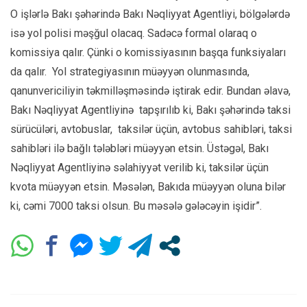
O işlərlə Bakı şəhərində Bakı Nəqliyyat Agentliyi, bölgələrdə
isə yol polisi məşğul olacaq. Sadəcə formal olaraq o
komissiya qalır. Çünki o komissiyasının başqa funksiyaları
da qalır. Yol strategiyasının müəyyən olunmasında,
qanunvericiliyin təkmilləşməsində iştirak edir. Bundan əlavə,
Bakı Nəqliyyat Agentliyinə tapşırılıb ki, Bakı şəhərində taksi
sürücüləri, avtobuslar, taksilər üçün, avtobus sahibləri, taksi
sahibləri ilə bağlı tələbləri müəyyən etsin. Üstəgəl, Bakı
Nəqliyyat Agentliyinə səlahiyyət verilib ki, taksilər üçün
kvota müəyyən etsin. Məsələn, Bakıda müəyyən oluna bilər
ki, cəmi 7000 taksi olsun. Bu məsələ gələcəyin işidir”.