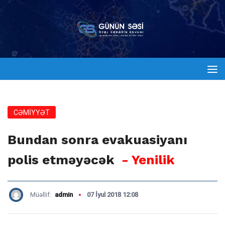
CƏMİYYƏT
Bundan sonra evakuasiyanı
polis etməyəcək
- Yenilik
Müəllif:
admin
07 İyul 2018 12:08