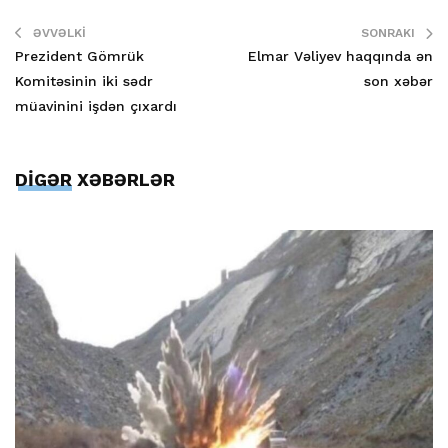
ƏVVƏLKI
SONRAKI
Prezident Gömrük
Elmar Vəliyev haqqında ən
Komitəsinin iki sədr
son xəbər
müavinini işdən çıxardı
DİGƏR XƏBƏRLƏR