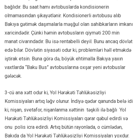
bağlıdır. Bu saat hamı avtobuslarda kondisionerin
olmamasından şikayətlənir. Kondisionerli avtobusu alıb
Bakıya gətimək daşımalarla məşğul olan sahibkarların imkanı
xaricindədir. Çünki həmin avtobusların qiyməti 200 min
manat civarındadır. Bu isə rentabelli deyil. Bunu ancaq dövlət
edə bilər. Dövlətin siyasəti odur ki, problemləri həll etməkdə
iştirak etsin. Buna görə də, böyük ehtimalla Bakıya yaxın
vaxtlarda “Baku Bus” avtobuslarına oxşar yeni avtobuslar
gələcək.
3-cü ana xətt odur ki, Yol Hərəkəti Təhlükəsizliyi
Komissiyaları artıq ləğv olunur. İndiyə qədər qanunda belə idi
ki, nişan, svetafor, nişanlanma xəttinin təşkili ilə bağlı Yol
Hərəkəti Təhlükəsizliyi Komissiyaları qərar qəbul edirdi və
onu polis icra edirdi. Artıq bütün rayonlada, o cümlədən,
Bakıda da Yol Hərəkəti Təhlükəsizliyi Komissiyaları yoxdur.