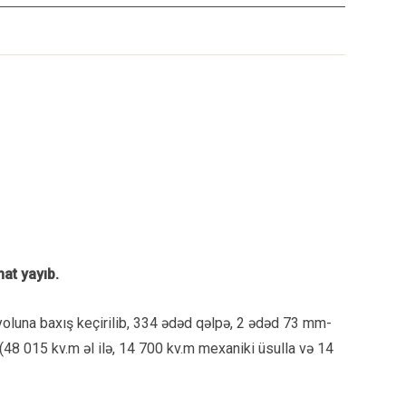
at yayıb.
yoluna baxış keçirilib, 334 ədəd qəlpə, 2 ədəd 73 mm-
i (48 015 kv.m əl ilə, 14 700 kv.m mexaniki üsulla və 14