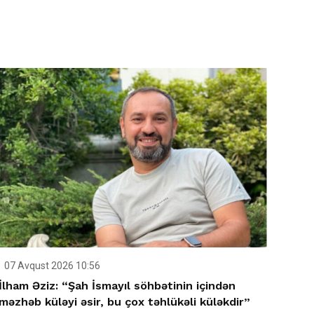
07 Avqust 2026 10:56
İlham Əziz: “Şah İsmayıl söhbətinin içindən
məzhəb küləyi əsir, bu çox təhlükəli küləkdir”