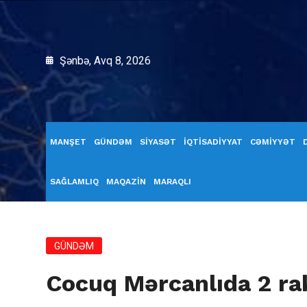
Şənbə, Avq 8, 2026
MANŞET
GÜNDƏM
SİYASƏT
İQTİSADİYYAT
CƏMİYYƏT
SAĞLAMLIQ
MAQAZİN
MARAQLI
GÜNDƏM
Cocuq Mərcanlıda 2 rake