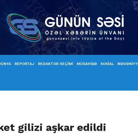
DÜNYA
REPORTAJ
REDAKTOR SEÇİMİ
MÜSAHİBƏ
SOSİAL
MƏDƏNİY
t gilizi aşkar edildi