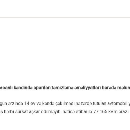
anlı kəndində aparılan təmizləmə əməliyyatları barədə məlum
 gün ərzində 14 ev və kəndə çəkilməsi nəzərdə tutulan avtomobil 
mış hərbi sursat aşkar edilməyib, nəticə etibarilə 77 165 kv.m əraz
.