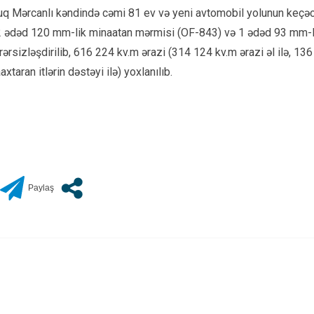
q Mərcanlı kəndində cəmi 81 ev və yeni avtomobil yolunun keçəcəy
2 ədəd 120 mm-lik minaatan mərmisi (OF-843) və 1 ədəd 93 mm-li
sizləşdirilib, 616 224 kv.m ərazi (314 124 kv.m ərazi əl ilə, 136
aran itlərin dəstəyi ilə) yoxlanılıb.