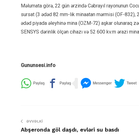
Məlumata görə, 22 gün ərzində Cəbrayıl rayonunun Cocu
sursat (3 ədəd 82 mm-lik minaatan mərmisi (OF-832), 
ədəd piyada əleyhinə mina (OZM-72) aşkar olunaraq zərər
SENSYS dərinlik ölçən cihazı və 52 600 kv.m ərazi minaaxt
Gununsesi.info
ƏVVƏLKI
Abşeronda göl daşdı, evləri su basdı