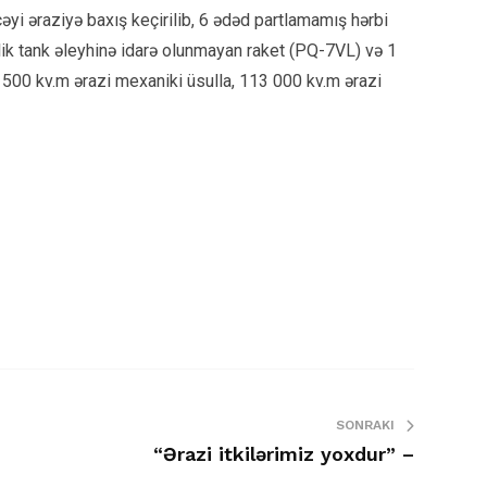
i əraziyə baxış keçirilib, 6 ədəd partlamamış hərbi
k tank əleyhinə idarə olunmayan raket (PQ-7VL) və 1
 500 kv.m ərazi mexaniki üsulla, 113 000 kv.m ərazi
SONRAKI
“Ərazi itkilərimiz yoxdur” –