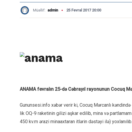
Müəllif:
admin
25 Fevral 2017 20:00
ANAMA fevralın 25-də Cəbrayıl rayonunun Cocuq Mərc
Gununsesi.info xəbər verir ki, Cocuq Mərcanlı kəndində
lik OQ-9 raketinin gilizi aşkar edilib, mina və partlama
450 kv.m ərazi minaaxtaran itlərin dəstəyi ilə) yoxlanılıb