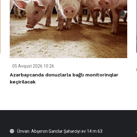
05 Avqust 2026 10:26
Azərbaycanda donuzlarla bağlı monitorinqlər
keçiriləcək
Ünvan: Abşeron Gənclər Şəhərciyi ev 14 m 63