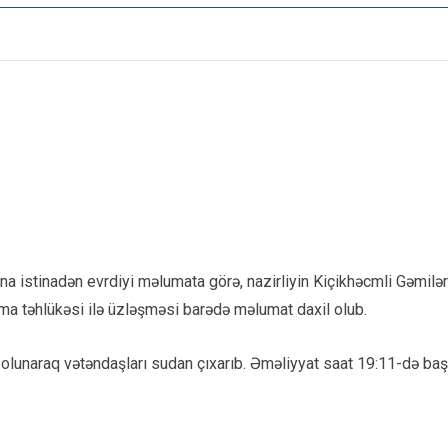
ına istinadən evrdiyi məlumata görə, nazirliyin Kiçikhəcmli Gəmil
ma təhlükəsi ilə üzləşməsi barədə məlumat daxil olub.
b olunaraq vətəndaşları sudan çıxarıb. Əməliyyat saat 19:11-də baş