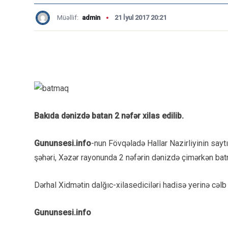
Müəllif:
admin
21 İyul 2017 20:21
Bakıda dənizdə batan 2 nəfər xilas edilib.
Gununsesi.info
-nun Fövqəladə Hallar Nazirliyinin sayt
şəhəri, Xəzər rayonunda 2 nəfərin dənizdə çimərkən bat
Dərhal Xidmətin dalğıc-xilasediciləri hadisə yerinə cəl
Gununsesi.info