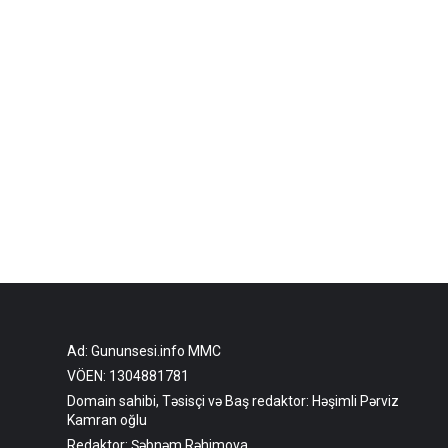
Ad: Gununsesi.info MMC
VÖEN: 1304881781
Domain sahibi, Təsisçi və Baş redaktor: Həşimli Pərviz
Kamran oğlu
Redaktor: Şəbnəm Rəhimova