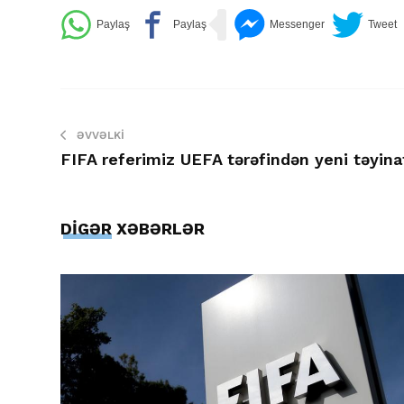
ƏVVƏLKI
FIFA referimiz UEFA tərəfindən yeni təyinat
DİGƏR XƏBƏRLƏR