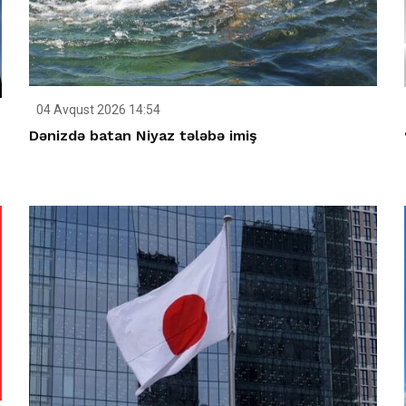
04 Avqust 2026 14:54
Dənizdə batan Niyaz tələbə imiş