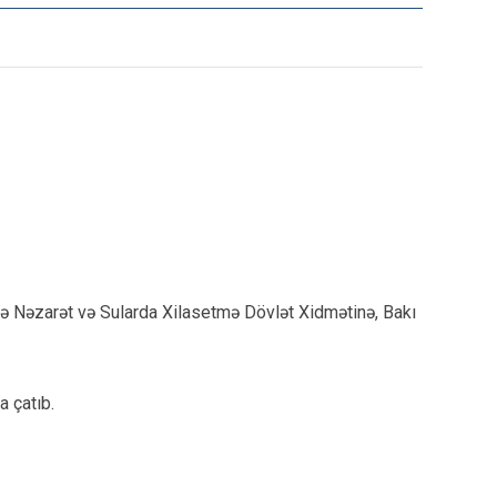
ərə Nəzarət və Sularda Xilasetmə Dövlət Xidmətinə, Bakı
a çatıb.