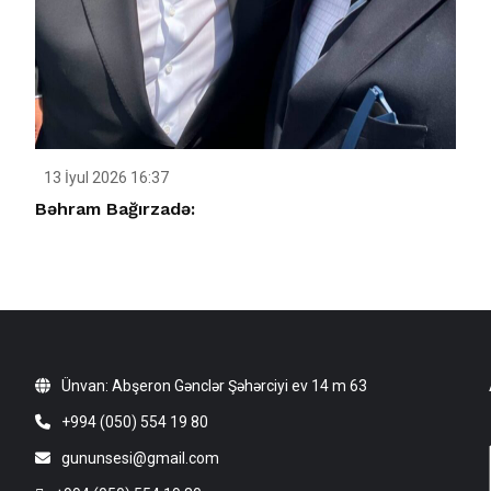
13 İyul 2026 16:37
Bəhram Bağırzadə:
Ünvan: Abşeron Gənclər Şəhərciyi ev 14 m 63
+994 (050) 554 19 80
gununsesi@gmail.com