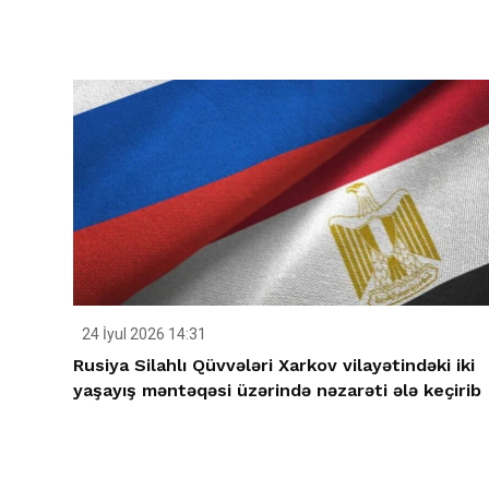
24 İyul 2026 14:31
Rusiya Silahlı Qüvvələri Xarkov vilayətindəki iki
yaşayış məntəqəsi üzərində nəzarəti ələ keçirib