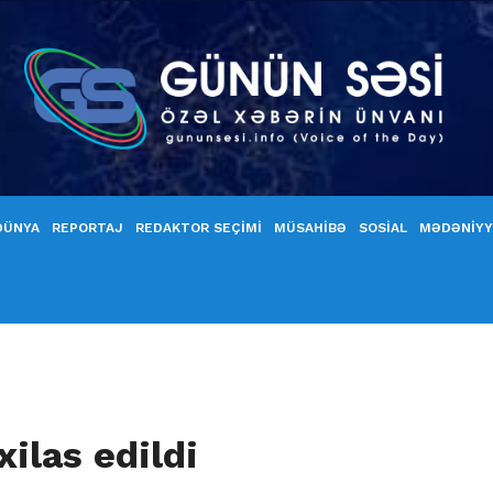
DÜNYA
REPORTAJ
REDAKTOR SEÇİMİ
MÜSAHİBƏ
SOSİAL
MƏDƏNİY
ilas edildi