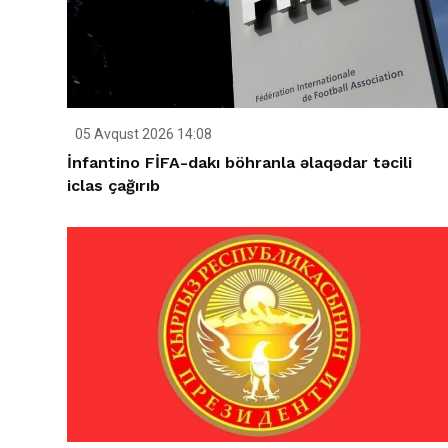
05 Avqust 2026 14:08
İnfantino FİFA-dakı böhranla əlaqədar təcili
iclas çağırıb