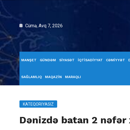
Cümə, Avq 7, 2026
MANŞET
GÜNDƏM
SİYASƏT
İQTİSADİYYAT
CƏMİYYƏT
SAĞLAMLIQ
MAQAZİN
MARAQLI
KATEQORIYASIZ
Dənizdə batan 2 nəfər x