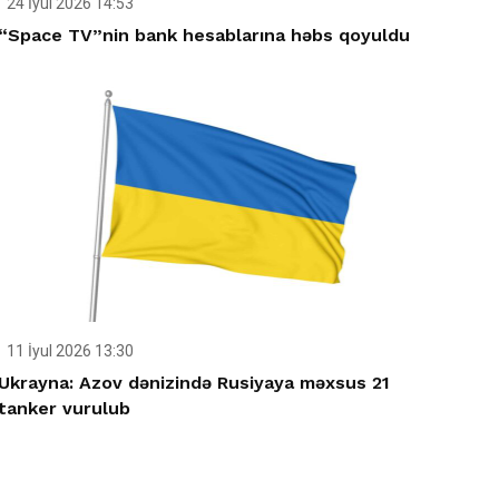
24 İyul 2026 14:53
“Space TV”nin bank hesablarına həbs qoyuldu
11 İyul 2026 13:30
Ukrayna: Azov dənizində Rusiyaya məxsus 21
tanker vurulub