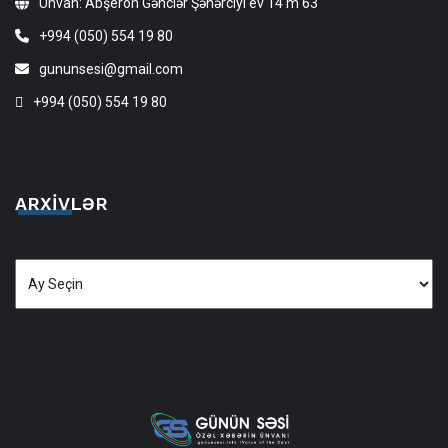
Ünvan: Abşeron Gənclər Şəhərciyi ev 14 m 63
+994 (050) 554 19 80
gununsesi@gmail.com
+994 (050) 554 19 80
ARXIVLƏR
Arxivlər