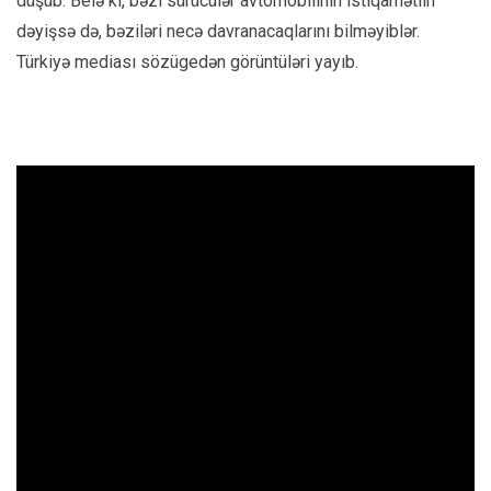
düşüb. Belə ki, bəzi sürücülər avtomobilinin istiqamətiin
dəyişsə də, bəziləri necə davranacaqlarını bilməyiblər.
Türkiyə mediası sözügedən görüntüləri yayıb.