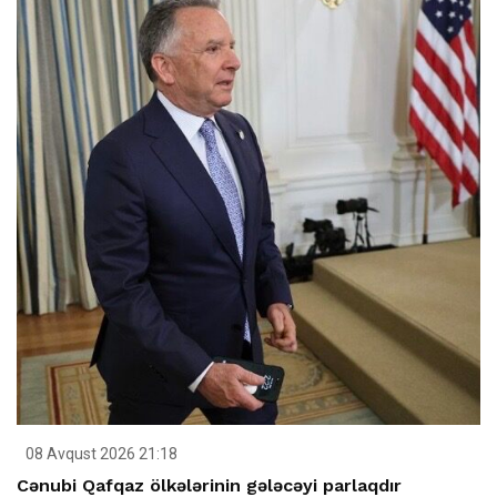
08 Avqust 2026 21:18
Cənubi Qafqaz ölkələrinin gələcəyi parlaqdır