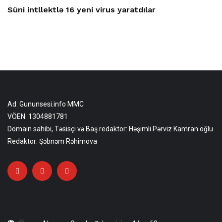
Süni intllektlə 16 yeni virus yaratdılar
Ad: Gununsesi.info MMC
VÖEN: 1304881781
Domain sahibi, Təsisçi və Baş redaktor: Həşimli Pərviz Kamran oğlu
Redaktor: Şəbnəm Rəhimova