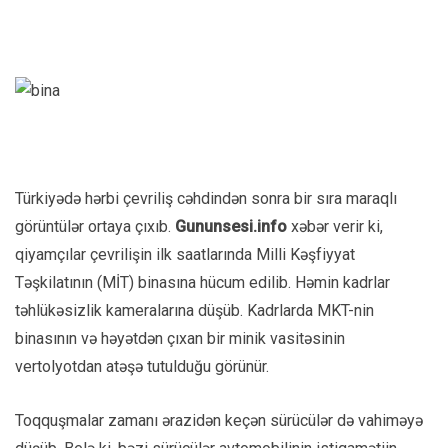
Türkiyədə hərbi çevriliş cəhdindən sonra bir sıra maraqlı
görüntülər ortaya çıxıb.
Gununsesi.info
xəbər verir ki,
qiyamçılar çevrilişin ilk saatlarında Milli Kəşfiyyat
Təşkilatının (MİT) binasına hücum edilib. Həmin kadrlar
təhlükəsizlik kameralarına düşüb. Kadrlarda MKT-nin
binasının və həyətdən çıxan bir minik vasitəsinin
vertolyotdan atəşə tutulduğu görünür.
Toqquşmalar zamanı ərazidən keçən sürücülər də vahiməyə