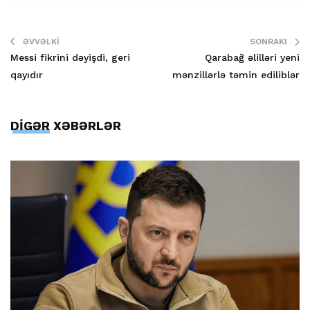
ƏVVƏLKI
SONRAKI
Messi fikrini dəyişdi, geri
Qarabağ əlilləri yeni
qayıdır
mənzillərlə təmin ediliblər
DİGƏR XƏBƏRLƏR