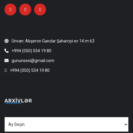
Ünvan: Abşeron Gənclər Şəhərciyi ev 14 m 63
+994 (050) 554 19 80
gununsesi@gmail.com
+994 (050) 554 19 80
ARXIVLƏR
Arxivlər