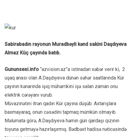
Sabirabadın rayonun Muradbəyli kənd sakini Daşdıyeva
Almaz Küç çayında batıb.
Gununsesi.info
“azvision.az”a istinadən xəbər verir ki, 2
uşaq anası olan A.Daşdıyeva dünən səhər saatlarında Kür
çayının kənarında işıq mühərrikini işə salan zaman onu
elektrik cərəyanı vurub.
Müvazinətini itrən qadın Kür çayına düşüb. Axtarışlara
baxmayaraq, onun cəsədini tapmaq mümkün olmayıb.
Məlumata görə, A.Daşdıyeva həmin gün qardaşı qızının
toyuna getməyə hazırlaşırmış. Bədbəxt hadisə nəticəsində