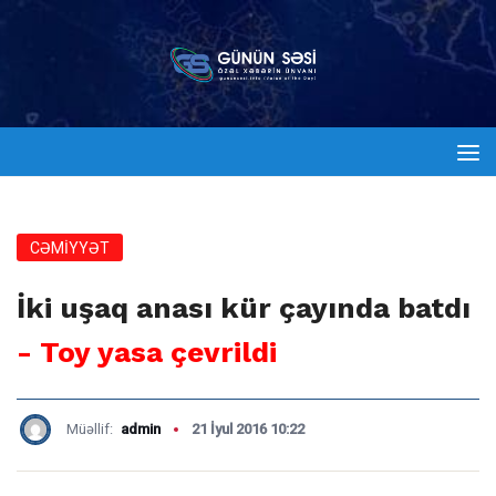
CƏMİYYƏT
İki uşaq anası kür çayında batdı
- Toy yasa çevrildi
Müəllif:
admin
21 İyul 2016 10:22