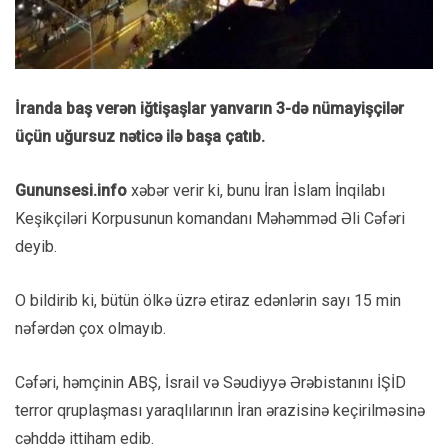
İranda baş verən iğtişaşlar yanvarın 3-də nümayişçilər
üçün uğursuz nəticə ilə başa çatıb.
Gununsesi.info
xəbər verir ki, bunu İran İslam İnqilabı
Keşikçiləri Korpusunun komandanı Məhəmməd Əli Cəfəri
deyib.
O bildirib ki, bütün ölkə üzrə etiraz edənlərin sayı 15 min
nəfərdən çox olmayıb.
Cəfəri, həmçinin ABŞ, İsrail və Səudiyyə Ərəbistanını İŞİD
terror qruplaşması yaraqlılarının İran ərazisinə keçirilməsinə
cəhddə ittiham edib.