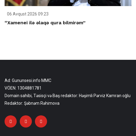
06 Avqust 2026 09:23
“Xamenei ilə əlaqə qura bilmirəm”
Ad: Gununsesi.info MMC
VÖEN: 1304881781
Domain sahibi, Təsisçi və Baş redaktor: Həşimli Pərviz Kamran oğlu
Redaktor: Şəbnəm Rəhimova