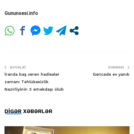
Gununsesi.info
ƏVVƏLKI
SONRAKI
İranda baş verən hadisələr
Gəncədə ev yanıb
zamanı Təhlükəsizlik
Nazirliyinin 3 əməkdaşı ölüb
DİGƏR XƏBƏRLƏR