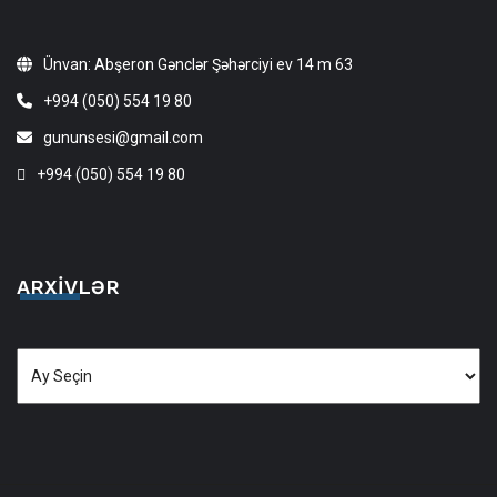
Ünvan: Abşeron Gənclər Şəhərciyi ev 14 m 63
+994 (050) 554 19 80
gununsesi@gmail.com
+994 (050) 554 19 80
ARXIVLƏR
Arxivlər