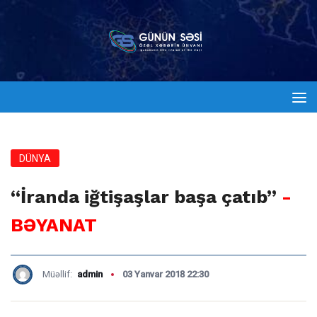
DÜNYA
“İranda iğtişaşlar başa çatıb”
-
BƏYANAT
Müəllif:
admin
03 Yanvar 2018 22:30