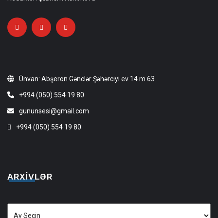
Ünvan: Abşeron Gənclər Şəhərciyi ev 14 m 63
+994 (050) 554 19 80
gununsesi@gmail.com
+994 (050) 554 19 80
ARXIVLƏR
Arxivlər