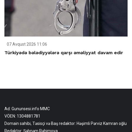
07 Avqust 2026 11:06
Türkiyədə bələdiyyələrə qarşı əməliyyat davam edir
Ad: Gununsesi.info MMC
VÖEN: 1304881781
Domain sahibi, Təsisçi və Baş redaktor: Həşimli Pərviz Kamran oğlu
Redaktor: Şəbnəm Rəhimova