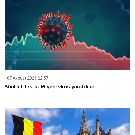
07 Avqust 2026 22:57
Süni intllektlə 16 yeni virus yaratdılar