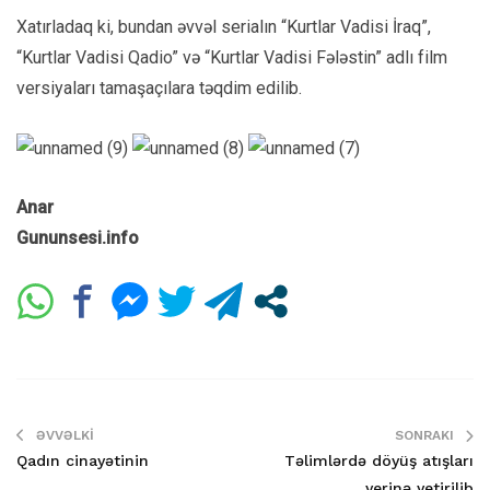
Xatırladaq ki, bundan əvvəl serialın “Kurtlar Vadisi İraq”,
“Kurtlar Vadisi Qadio” və “Kurtlar Vadisi Fələstin” adlı film
versiyaları tamaşaçılara təqdim edilib.
Anar
Gununsesi.info
ƏVVƏLKI
SONRAKI
Qadın cinayətinin
Təlimlərdə döyüş atışları
yerinə yetirilib