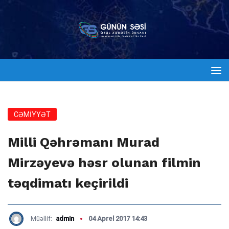
CƏMİYYƏT
Milli Qəhrəmanı Murad
Mirzəyevə həsr olunan filmin
təqdimatı keçirildi
Müəllif:
admin
04 Aprel 2017 14:43