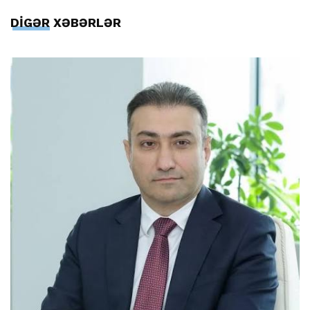
DİGƏR XƏBƏRLƏR