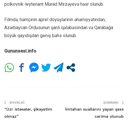
polkovnik-leytenant Murad Mirzəyevə həsr olunub.
Filmdə, həmçinin aprel döyüşlərinin əhəmiyyətindən,
Azərbaycan Ordusunun şanlı qələbəsindən və Qarabağa
böyük qayıdışdan geniş bəhs olunub.
Gununsesi.info
ƏVVƏLKI
SONRAKI
“Üzr istəsələr, şikayətim
İmtahan suallarını yayan şəxs
olmaz”
cərimə olunub