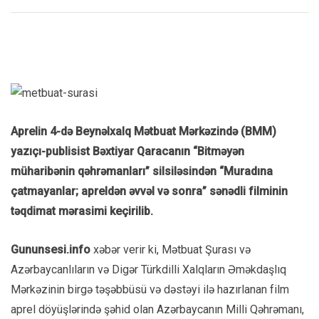
Aprelin 4-də Beynəlxalq Mətbuat Mərkəzində (BMM)
yazıçı-publisist Bəxtiyar Qaracanın “Bitməyən
müharibənin qəhrəmanları” silsiləsindən “Muradına
çatmayanlar; apreldən əvvəl və sonra” sənədli filminin
təqdimat mərasimi keçirilib.
Gununsesi.info
xəbər verir ki, Mətbuat Şurası və
Azərbaycanlıların və Digər Türkdilli Xalqların Əməkdaşlıq
Mərkəzinin birgə təşəbbüsü və dəstəyi ilə hazırlanan film
aprel döyüşlərində şəhid olan Azərbaycanın Milli Qəhrəmanı,