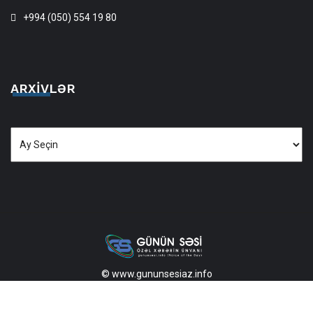
+994 (050) 554 19 80
ARXIVLƏR
Arxivlər
© www.gununsesiaz.info
2013—2026 Məlumatdan istifadə etdikdə istinad mütləqdir