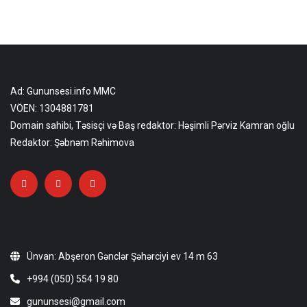
Ad: Gununsesi.info MMC
VÖEN: 1304881781
Domain sahibi, Təsisçi və Baş redaktor: Həşimli Pərviz Kamran oğlu
Redaktor: Şəbnəm Rəhimova
Ünvan: Abşeron Gənclər Şəhərciyi ev 14 m 63
+994 (050) 554 19 80
gununsesi@gmail.com