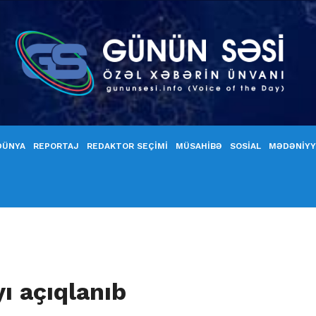
DÜNYA
REPORTAJ
REDAKTOR SEÇİMİ
MÜSAHİBƏ
SOSİAL
MƏDƏNİY
ı açıqlanıb