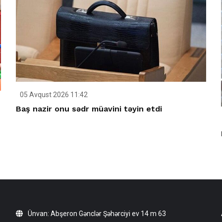
05 Avqust 2026 11:42
Baş nazir onu sədr müavini təyin etdi
Ünvan: Abşeron Gənclər Şəhərciyi ev 14 m 63