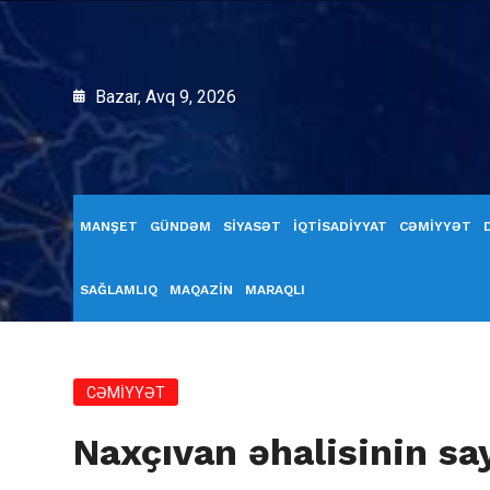
Bazar, Avq 9, 2026
MANŞET
GÜNDƏM
SİYASƏT
İQTİSADİYYAT
CƏMİYYƏT
SAĞLAMLIQ
MAQAZİN
MARAQLI
CƏMİYYƏT
Naxçıvan əhalisinin say