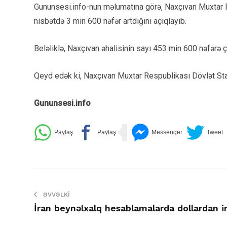
Gununsesi.info-nun məlumatına görə, Naxçıvan Muxtar Res
nisbətdə 3 min 600 nəfər artdığını açıqlayıb.
Beləliklə, Naxçıvan əhalisinin sayı 453 min 600 nəfərə ç
Qeyd edək ki, Naxçıvan Muxtar Respublikası Dövlət Stati
Gununsesi.info
ƏVVƏLKI
İran beynəlxalq hesablamalarda dollardan i