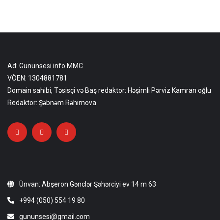
Ad: Gununsesi.info MMC
VÖEN: 1304881781
Domain sahibi, Təsisçi və Baş redaktor: Həşimli Pərviz Kamran oğlu
Redaktor: Şəbnəm Rəhimova
Ünvan: Abşeron Gənclər Şəhərciyi ev 14 m 63
+994 (050) 554 19 80
gununsesi@gmail.com