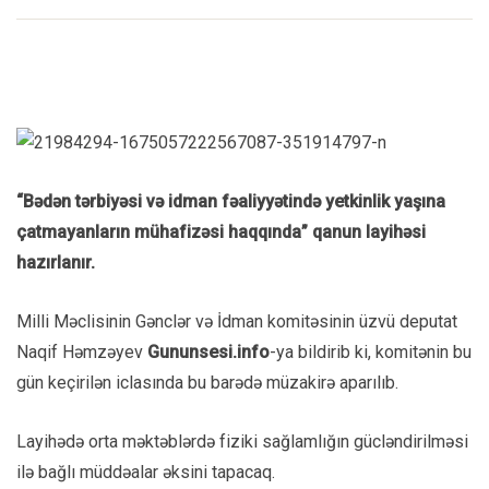
“Bədən tərbiyəsi və idman fəaliyyətində yetkinlik yaşına
çatmayanların mühafizəsi haqqında” qanun layihəsi
hazırlanır.
Milli Məclisinin Gənclər və İdman komitəsinin üzvü deputat
Naqif Həmzəyev
Gununsesi.info
-ya bildirib ki, komitənin bu
gün keçirilən iclasında bu barədə müzakirə aparılıb.
Layihədə orta məktəblərdə fiziki sağlamlığın gücləndirilməsi
ilə bağlı müddəalar əksini tapacaq.