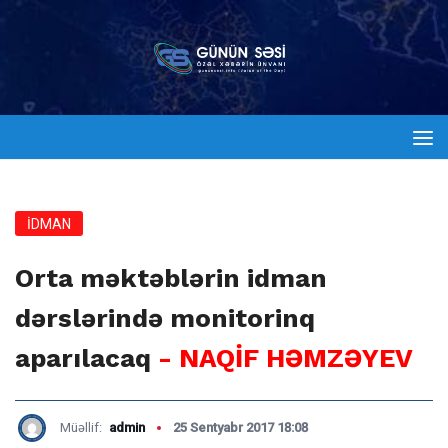
İDMAN
Orta məktəblərin idman
dərslərində monitorinq
aparılacaq
- NAQİF HƏMZƏYEV
Müəllif:
admin
25 Sentyabr 2017 18:08