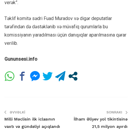
verək”.
Təklif komitə sədri Fuad Muradov və digər deputatlar
tərəfindən də dəstəklənib və müvafiq qurumlarla bu
komissiyanın yaradılması üçün danışıqlar aparılmasına qərar
verilib.
Gununsesi.info
ƏVVƏLKI
SONRAKI
Milli Məclisin ilk iclasının
İlham Əliyev yol tikintisinə
vaxtı və gündəliyi açıqlandı
21,5 milyon ayırdı