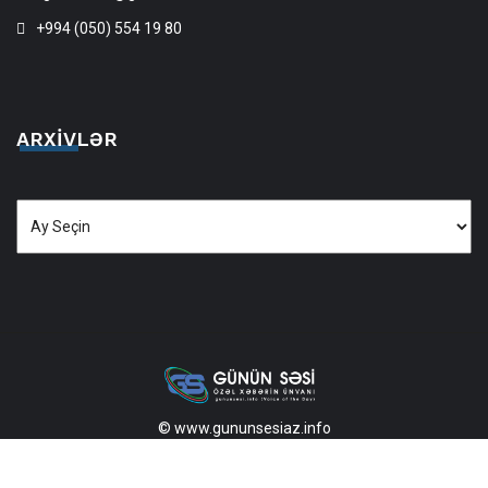
+994 (050) 554 19 80
ARXIVLƏR
Arxivlər
© www.gununsesiaz.info
2013—2026 Məlumatdan istifadə etdikdə istinad mütləqdir