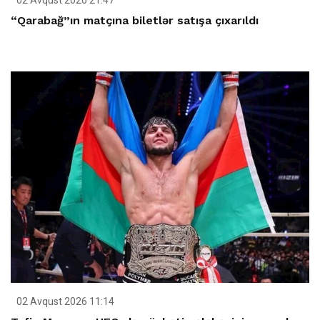
02 Avqust 2026 21:47
“Qarabağ”ın matçına biletlər satışa çıxarıldı
02 Avqust 2026 11:14