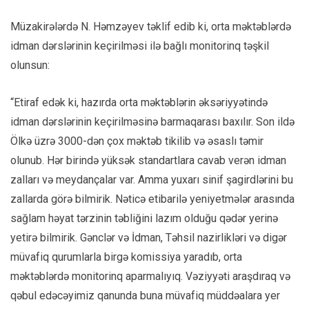
Müzakirələrdə N. Həmzəyev təklif edib ki, orta məktəblərdə
idman dərslərinin keçirilməsi ilə bağlı monitorinq təşkil
olunsun:
“Etiraf edək ki, hazırda orta məktəblərin əksəriyyətində
idman dərslərinin keçirilməsinə barmaqarası baxılır. Son ildə
Ölkə üzrə 3000-dən çox məktəb tikilib və əsaslı təmir
olunub. Hər birində yüksək standartlara cavab verən idman
zalları və meydançalar var. Amma yuxarı sinif şagirdlərini bu
zallarda görə bilmirik. Nəticə etibarilə yeniyetmələr arasında
sağlam həyat tərzinin təbliğini lazım olduğu qədər yerinə
yetirə bilmirik. Gənclər və İdman, Təhsil nazirlikləri və digər
müvafiq qurumlarla birgə komissiya yaradıb, orta
məktəblərdə monitorinq aparmalıyıq. Vəziyyəti araşdıraq və
qəbul edəcəyimiz qanunda buna müvafiq müddəalara yer