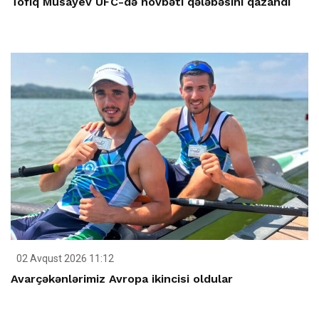
Tofiq Musayev UFC-də növbəti qələbəsini qazandı
02 Avqust 2026 11:12
Avarçəkənlərimiz Avropa ikincisi oldular