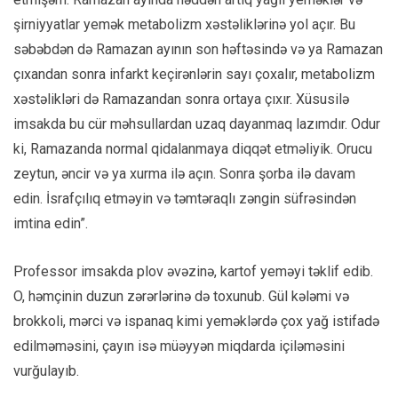
şirniyyatlar yemək metabolizm xəstəliklərinə yol açır. Bu
səbəbdən də Ramazan ayının son həftəsində və ya Ramazan
çıxandan sonra infarkt keçirənlərin sayı çoxalır, metabolizm
xəstəlikləri də Ramazandan sonra ortaya çıxır. Xüsusilə
imsakda bu cür məhsullardan uzaq dayanmaq lazımdır. Odur
ki, Ramazanda normal qidalanmaya diqqət etməliyik. Orucu
zeytun, əncir və ya xurma ilə açın. Sonra şorba ilə davam
edin. İsrafçılıq etməyin və təmtəraqlı zəngin süfrəsindən
imtina edin”.
Professor imsakda plov əvəzinə, kartof yeməyi təklif edib.
O, həmçinin duzun zərərlərinə də toxunub. Gül kələmi və
brokkoli, mərci və ispanaq kimi yeməklərdə çox yağ istifadə
edilməməsini, çayın isə müəyyən miqdarda içiləməsini
vurğulayıb.