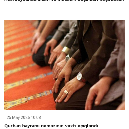
25 May 2026 10:08
Qurbаn bаyrаmı namazının vaxtı açıqlandı