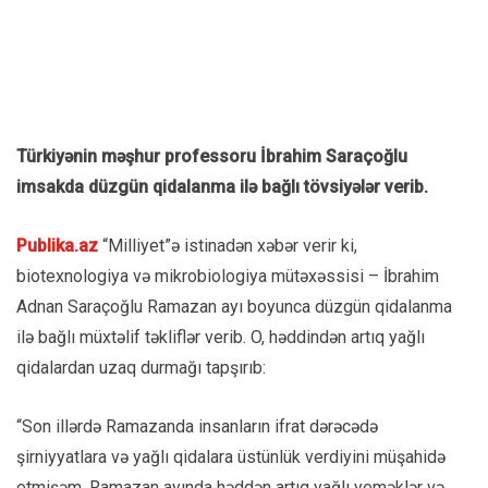
Türkiyənin məşhur professoru İbrahim Saraçoğlu
imsakda düzgün qidalanma ilə bağlı tövsiyələr verib.
Publika.az
“Milliyet”ə istinadən xəbər verir ki,
biotexnologiya və mikrobiologiya mütəxəssisi – İbrahim
Adnan Saraçoğlu Ramazan ayı boyunca düzgün qidalanma
ilə bağlı müxtəlif təkliflər verib. O, həddindən artıq yağlı
qidalardan uzaq durmağı tapşırıb:
“Son illərdə Ramazanda insanların ifrat dərəcədə
şirniyyatlara və yağlı qidalara üstünlük verdiyini müşahidə
etmişəm. Ramazan ayında həddən artıq yağlı yeməklər və