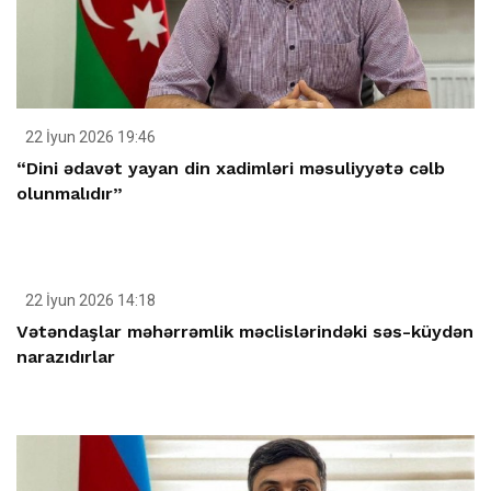
22 İyun 2026 19:46
“Dini ədavət yayan din xadimləri məsuliyyətə cəlb
olunmalıdır”
22 İyun 2026 14:18
Vətəndaşlar məhərrəmlik məclislərindəki səs-küydən
narazıdırlar