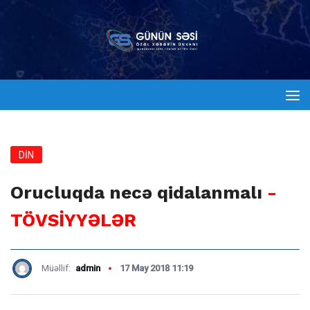
DİN
Orucluqda necə qidalanmalı
-
TÖVSİYYƏLƏR
Müəllif:
admin
17 May 2018 11:19