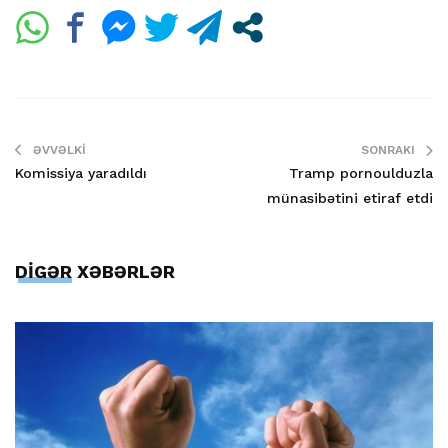
ƏVVƏLKI
SONRAKI
Komissiya yaradıldı
Tramp pornoulduzla
münasibətini etiraf etdi
DİGƏR XƏBƏRLƏR