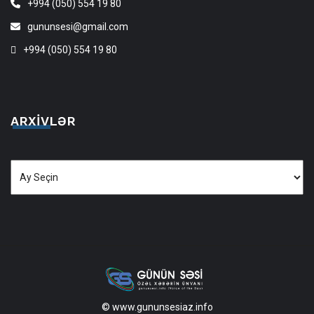
+994 (050) 554 19 80
gununsesi@gmail.com
+994 (050) 554 19 80
ARXIVLƏR
Arxivlər
© www.gununsesiaz.info