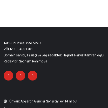
Ad: Gununsesi.info MMC
VÖEN: 1304881781
Domain sahibi, Təsisçi və Baş redaktor: Həşimli Pərviz Kamran oğlu
Redaktor: Şəbnəm Rəhimova
Ünvan: Abşeron Gənclər Şəhərciyi ev 14 m 63