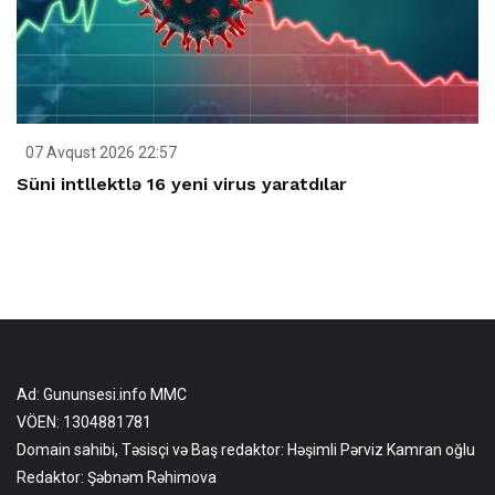
07 Avqust 2026 22:57
Süni intllektlə 16 yeni virus yaratdılar
Ad: Gununsesi.info MMC
VÖEN: 1304881781
Domain sahibi, Təsisçi və Baş redaktor: Həşimli Pərviz Kamran oğlu
Redaktor: Şəbnəm Rəhimova