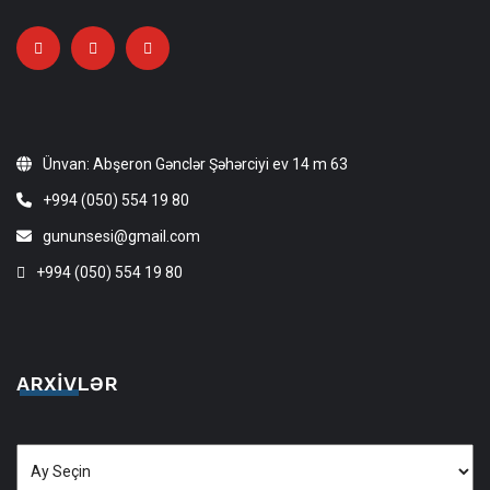
Ünvan: Abşeron Gənclər Şəhərciyi ev 14 m 63
+994 (050) 554 19 80
gununsesi@gmail.com
+994 (050) 554 19 80
ARXIVLƏR
Arxivlər