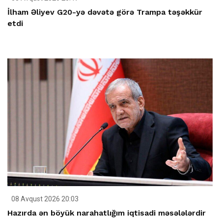
İlham Əliyev G20-yə dəvətə görə Trampa təşəkkür
etdi
08 Avqust 2026 20:03
Hazırda ən böyük narahatlığım iqtisadi məsələlərdir