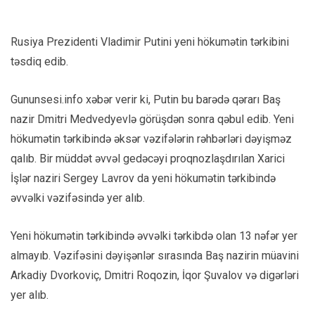
Rusiya Prezidenti Vladimir Putini yeni hökumətin tərkibini
təsdiq edib.
Gununsesi.info xəbər verir ki, Putin bu barədə qərarı Baş
nazir Dmitri Medvedyevlə görüşdən sonra qəbul edib. Yeni
hökumətin tərkibində əksər vəzifələrin rəhbərləri dəyişməz
qalıb. Bir müddət əvvəl gedəcəyi proqnozlaşdırılan Xarici
İşlər naziri Sergey Lavrov da yeni hökumətin tərkibində
əvvəlki vəzifəsində yer alıb.
Yeni hökumətin tərkibində əvvəlki tərkibdə olan 13 nəfər yer
almayıb. Vəzifəsini dəyişənlər sırasında Baş nazirin müavini
Arkadiy Dvorkoviç, Dmitri Roqozin, İqor Şuvalov və digərləri
yer alıb.