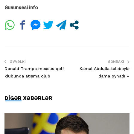
Gununsesi.info
ƏVVƏLKI
SONRAKI
Donald Trampa məxsus qolf
Kamal Abdulla tələbəylə
klubunda atışma olub
dama oynadı –
DİGƏR XƏBƏRLƏR