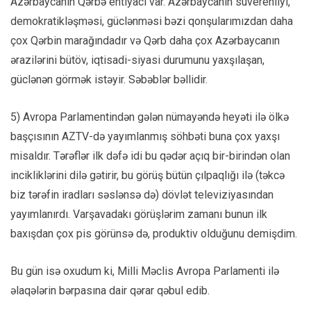
Azərbaycanın Qərbə ehtiyacı var. Azərbaycanın suverenliyi,
demokratikləşməsi, güclənməsi bəzi qonşularımızdan daha
çox Qərbin marağındadır və Qərb daha çox Azərbaycanın
ərazilərini bütöv, iqtisadi-siyasi durumunu yaxşılaşan,
güclənən görmək istəyir. Səbəblər bəllidir.
5) Avropa Parlamentindən gələn nümayəndə heyəti ilə ölkə
başçısının AZTV-də yayımlanmış söhbəti buna çox yaxşı
misaldır. Tərəflər ilk dəfə idi bu qədər açıq bir-birindən olan
incikliklərini dilə gətirir, bu görüş bütün çılpaqlığı ilə (təkcə
biz tərəfin iradları səslənsə də) dövlət televiziyasından
yayımlanırdı. Varşavadakı görüşlərim zamanı bunun ilk
baxışdan çox pis görünsə də, produktiv olduğunu demişdim.
Bu gün isə oxudum ki, Milli Məclis Avropa Parlamenti ilə
əlaqələrin bərpasına dair qərar qəbul edib.