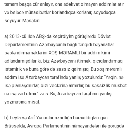
tamam başqa cür anlayır, ona adekvat olmayan addımlar atır
və beləcə münasibətlər korlandıqca korlanır, soyuduqca
soyuyur. Məsələn:
a) 2013-cü ildə ABŞ-da keçirdiyim görüşlərdə Dövlət
Departamentinin Azərbaycanla bağlı tənqidi bəyanatlar
səsləndirməməklərini XOŞ MƏRAMLI bir addım kimi
adlandırmışdılar ki, biz Azərbaycanı itirmək, qıcıqlandırmaq
istəmirik və buna görə də səssiz qalmışıq. Bu xoş məramlı
addım isə Azərbaycan tərəfində yanlış yozulurdu: “Yəqin, nə
isə planlaşdırırlar, bizi veclərinə almırlar, bu səssizlik müsbət
nə isə vəd etmir” və s. Bu, Azərbaycan tərəfinin yanlış
yozmasına misal.
b) Leyla və Arif Yunuslar azadlığa buraxıldıqları gün
Brüsseldə, Avropa Parlamentinin nümayəndələri ilə görüşdə