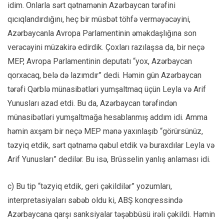
idim. Onlarla sərt qətnamənin Azərbaycan tərəfini
qıcıqlandırdığını, heç bir müsbət töhfə verməyəcəyini,
Azərbaycanla Avropa Parlamentinin əməkdaşlığına son
verəcəyini müzakirə edirdik. Çoxları razılaşsa da, bir neçə
MEP, Avropa Parlamentinin deputatı “yox, Azərbaycan
qorxacaq, belə də lazımdır” dedi. Həmin gün Azərbaycan
tərəfi Qərblə münasibətləri yumşaltmaq üçün Leyla və Arif
Yunusları azad etdi. Bu da, Azərbaycan tərəfindən
münasibətləri yumşaltmağa hesablanmış addım idi. Amma
həmin axşam bir neçə MEP mənə yaxınlaşıb “görürsünüz,
təzyiq etdik, sərt qətnamə qəbul etdik və buraxdılar Leyla və
Arif Yunusları” dedilər. Bu isə, Brüsselin yanlış anlaması idi.
c) Bu tip “təzyiq etdik, geri çəkildilər” yozumları,
interpretasiyaları səbəb oldu ki, ABŞ konqressində
Azərbaycana qarşı sanksiyalar təşəbbüsü irəli çəkildi. Həmin