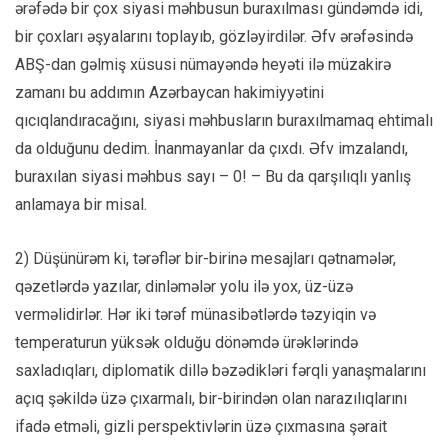
ərəfədə bir çox siyasi məhbusun buraxılması gündəmdə idi,
bir çoxları əşyalarını toplayıb, gözləyirdilər. Əfv ərəfəsində
ABŞ-dan gəlmiş xüsusi nümayəndə heyəti ilə müzakirə
zamanı bu addımın Azərbaycan hakimiyyətini
qıcıqlandıracağını, siyasi məhbusların buraxılmamaq ehtimalı
da olduğunu dedim. İnanmayanlar da çıxdı. Əfv imzalandı,
buraxılan siyasi məhbus sayı – 0! – Bu da qarşılıqlı yanlış
anlamaya bir misal.
2) Düşünürəm ki, tərəflər bir-birinə mesajları qətnamələr,
qəzetlərdə yazılar, dinləmələr yolu ilə yox, üz-üzə
verməlidirlər. Hər iki tərəf münasibətlərdə təzyiqin və
temperaturun yüksək olduğu dönəmdə ürəklərində
saxladıqları, diplomatik dillə bəzədikləri fərqli yanaşmalarını
açıq şəkildə üzə çıxarmalı, bir-birindən olan narazılıqlarını
ifadə etməli, gizli perspektivlərin üzə çıxmasına şərait