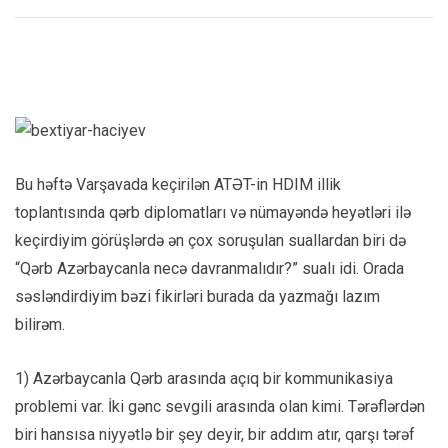
Bu həftə Varşavada keçirilən ATƏT-in HDIM illik
toplantısında qərb diplomatları və nümayəndə heyətləri ilə
keçirdiyim görüşlərdə ən çox soruşulan suallardan biri də
“Qərb Azərbaycanla necə davranmalıdır?” sualı idi. Orada
səsləndirdiyim bəzi fikirləri burada da yazmağı lazım
bilirəm.
1) Azərbaycanla Qərb arasında açıq bir kommunikasiya
problemi var. İki gənc sevgili arasında olan kimi. Tərəflərdən
biri hansısa niyyətlə bir şey deyir, bir addım atır, qarşı tərəf