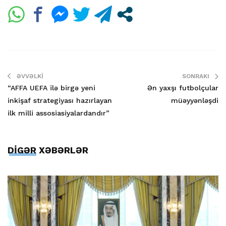
ƏVVƏLKI
SONRAKI
“AFFA UEFA ilə birgə yeni
Ən yaxşı futbolçular
inkişaf strategiyası hazırlayan
müəyyənləşdi
ilk milli assosiasiyalardandır”
DİGƏR XƏBƏRLƏR