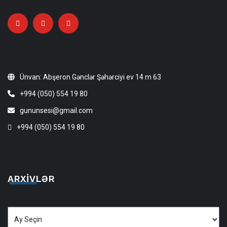
Ünvan: Abşeron Gənclər Şəhərciyi ev 14 m 63
+994 (050) 554 19 80
gununsesi@gmail.com
+994 (050) 554 19 80
ARXIVLƏR
Arxivlər