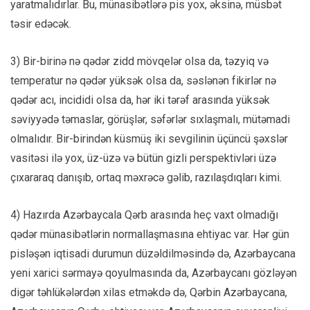
yaratmalıdırlar. Bu, münasibətlərə pis yox, əksinə, müsbət
təsir edəcək.
3) Bir-birinə nə qədər zidd mövqelər olsa da, təzyiq və
temperatur nə qədər yüksək olsa da, səslənən fikirlər nə
qədər acı, incididi olsa da, hər iki tərəf arasında yüksək
səviyyədə təmaslar, görüşlər, səfərlər sıxlaşmalı, mütəmadi
olmalıdır. Bir-birindən küsmüş iki sevgilinin üçüncü şəxslər
vasitəsi ilə yox, üz-üzə və bütün gizli perspektivləri üzə
çıxararaq danışıb, ortaq məxrəcə gəlib, razılaşdıqları kimi.
4) Hazırda Azərbaycala Qərb arasında heç vaxt olmadığı
qədər münasibətlərin normallaşmasına ehtiyac var. Hər gün
pisləşən iqtisadi durumun düzəldilməsində də, Azərbaycana
yeni xarici sərmayə qoyulmasında da, Azərbaycanı gözləyən
digər təhlükələrdən xilas etməkdə də, Qərbin Azərbaycana,