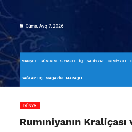
Cümə, Avq 7, 2026
MANŞET
GÜNDƏM
SİYASƏT
İQTİSADİYYAT
CƏMİYYƏT
SAĞLAMLIQ
MAQAZİN
MARAQLI
DÜNYA
Rumıniyanın Kraliçası 