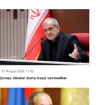
07 Avqust 2026 11:45
Qonşu ölkələr buna icazə vermədilər