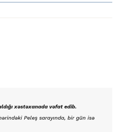
ldığı xəstəxanada vəfat edib.
hərindəki Peleş sarayında, bir gün isə