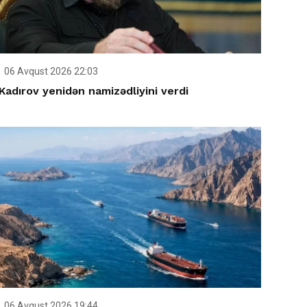
06 Avqust 2026 22:03
Kadırov yenidən namizədliyini verdi
06 Avqust 2026 19:44