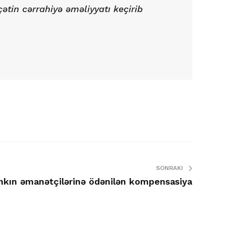
ətin cərrahiyə əməliyyatı keçirib
SONRAKI
nkın əmanətçilərinə ödənilən kompensasiya