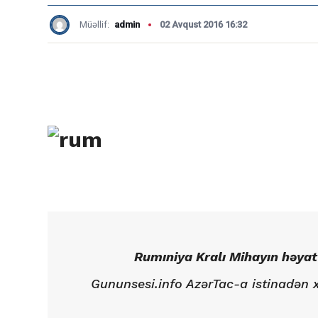
Müəllif:
admin
02 Avqust 2016 16:32
Rumıniya Kralı Mihayın həyat
Gununsesi.info AzərTac-a istinadən xə