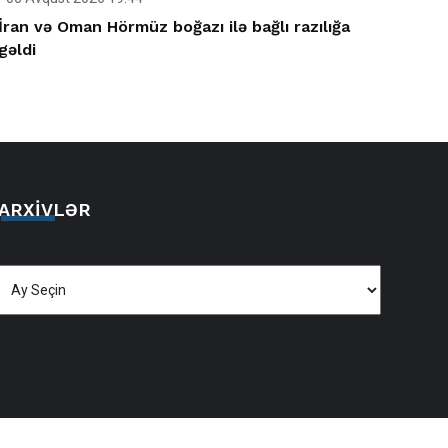
İran və Oman Hörmüz boğazı ilə bağlı razılığa
gəldi
ARXIVLƏR
Arxivlər