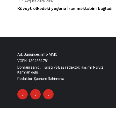
06 Avqust 2026 20:41
Küveyt ölkədəki yeganə İran məktəbini bağladı
Ad: Gununsesi.info MMC
VÖEN: 1304881781
Domain sahibi, Təsisçi və Baş redaktor: Həşimli Pərviz
Kamran oğlu
Redaktor: Şəbnəm Rəhimova