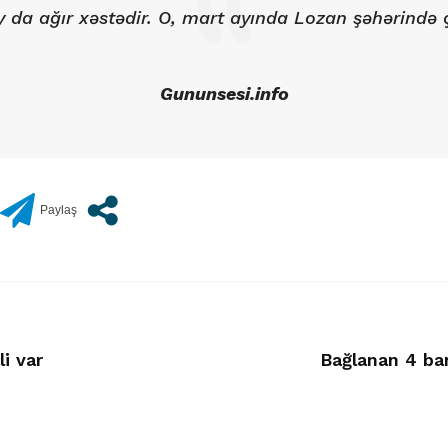
y da ağır xəstədir. O, mart ayında Lozan şəhərində ç
Gununsesi.info
li var
Bağlanan 4 ba