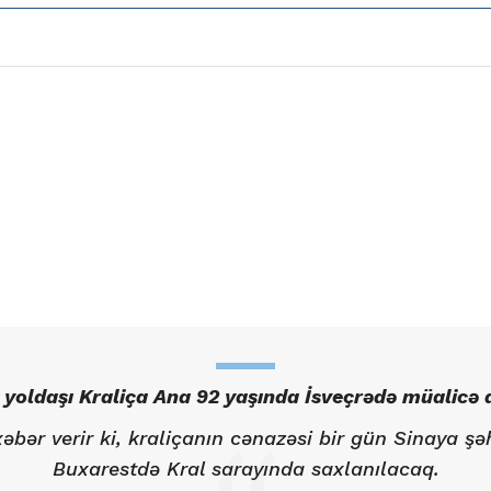
 yoldaşı Kraliça Ana 92 yaşında İsveçrədə müalicə a
bər verir ki, kraliçanın cənazəsi bir gün Sinaya şə
Buxarestdə Kral sarayında saxlanılacaq.