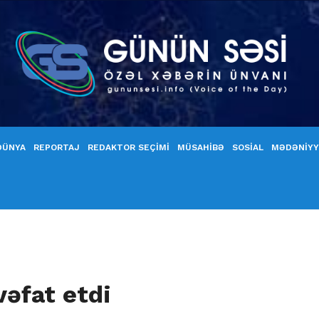
DÜNYA
REPORTAJ
REDAKTOR SEÇİMİ
MÜSAHİBƏ
SOSİAL
MƏDƏNİY
vəfat etdi