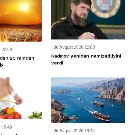
06 Avqust 2026 22:03
 22:09
Kadırov yenidən namizədliyini
idən 25 mindən
verdi
üb
 19:49
06 Avqust 2026 19:44