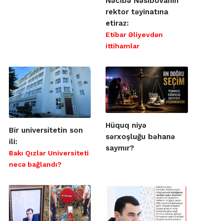
Nəcibə Nəsibovanın
rektor təyinatına
etiraz:
Etibar Əliyevdən
ittihamlar
Hüquq niyə
Bir universitetin son
sərxoşluğu bəhanə
ili:
saymır?
Bakı Qızlar Universiteti
necə bağlandı?