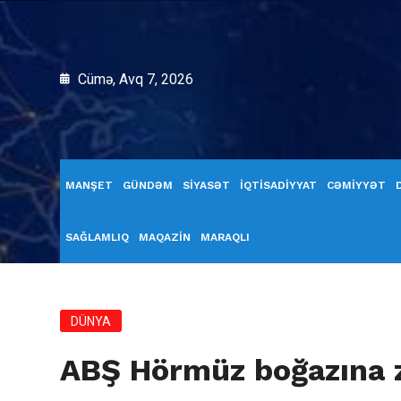
Cümə, Avq 7, 2026
MANŞET
GÜNDƏM
SİYASƏT
İQTİSADİYYAT
CƏMİYYƏT
SAĞLAMLIQ
MAQAZİN
MARAQLI
DÜNYA
ABŞ Hörmüz boğazına z