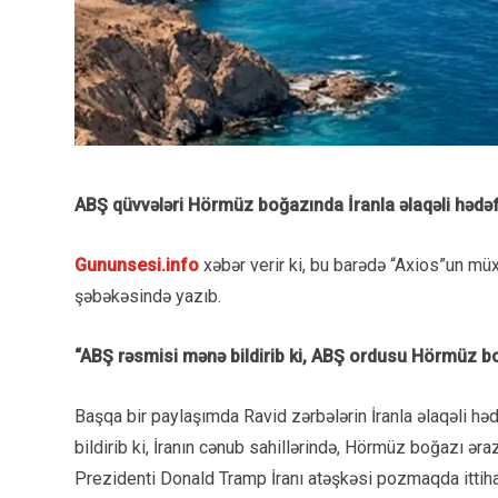
ABŞ qüvvələri Hörmüz boğazında İranla əlaqəli hədəfl
Gununsesi.info
xəbər verir ki, bu barədə “Axios”un mü
şəbəkəsində yazıb.
“ABŞ rəsmisi mənə bildirib ki, ABŞ ordusu Hörmüz bo
Başqa bir paylaşımda Ravid zərbələrin İranla əlaqəli həd
bildirib ki, İranın cənub sahillərində, Hörmüz boğazı əra
Prezidenti Donald Tramp İranı atəşkəsi pozmaqda ittih