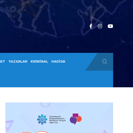
YƏT
YAZARLAR
KRİMİNAL
HADİSƏ