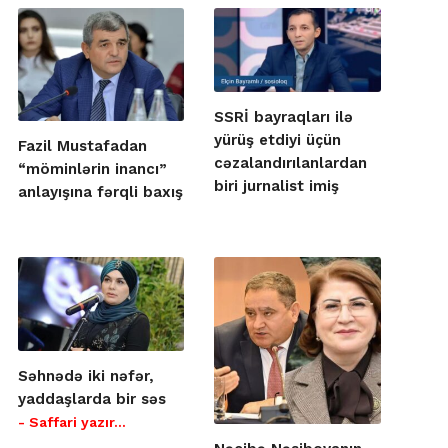
SSRİ bayraqları ilə
yürüş etdiyi üçün
Fazil Mustafadan
cəzalandırılanlardan
“möminlərin inancı”
biri jurnalist imiş
anlayışına fərqli baxış
Səhnədə iki nəfər,
yaddaşlarda bir səs
- Saffari yazır…