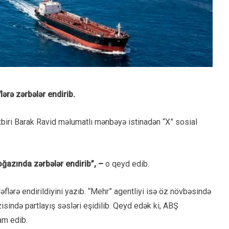
ərə zərbələr endirib.
xbiri Barak Ravid məlumatlı mənbəyə istinadən “X” sosial
ğazında zərbələr endirib”, –
o qeyd edib.
əflərə endirildiyini yazıb. “Mehr” agentliyi isə öz növbəsində
zisində partlayış səsləri eşidilib. Qeyd edək ki, ABŞ
am edib.