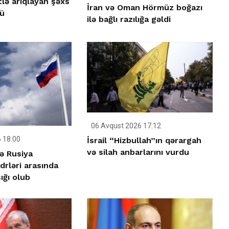
tlə arıqlayan şəxs
İran və Oman Hörmüz boğazı
ü
ilə bağlı razılığa gəldi
06 Avqust 2026 17:12
 18:00
İsrail “Hizbullah”ın qərargah
və silah anbarlarını vurdu
ə Rusiya
rləri arasında
ığı olub