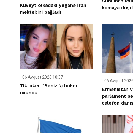
Süni intellek
Küveyt ölkədəki yeganə İran
komaya düşd
məktəbini bağladı
06 Avqust 2026 18:37
06 Avqust 2026
Tiktoker “Beniz”ə hökm
Ermənistan v
oxundu
parlament səd
telefon danış