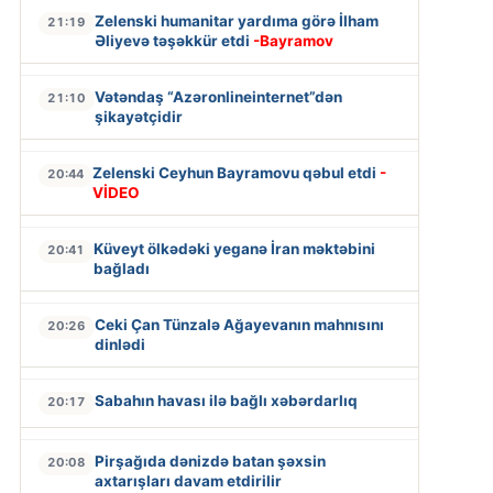
Zelenski humanitar yardıma görə İlham
21:19
Əliyevə təşəkkür etdi
-Bayramov
Vətəndaş “Azəronlineinternet”dən
21:10
şikayətçidir
Zelenski Ceyhun Bayramovu qəbul etdi
-
20:44
VİDEO
Küveyt ölkədəki yeganə İran məktəbini
20:41
bağladı
Ceki Çan Tünzalə Ağayevanın mahnısını
20:26
dinlədi
Sabahın havası ilə bağlı xəbərdarlıq
20:17
Pirşağıda dənizdə batan şəxsin
20:08
axtarışları davam etdirilir