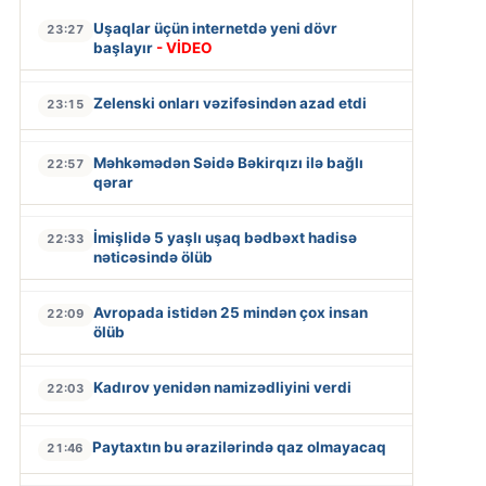
Uşaqlar üçün internetdə yeni dövr
23:27
başlayır
- VİDEO
Zelenski onları vəzifəsindən azad etdi
23:15
Məhkəmədən Səidə Bəkirqızı ilə bağlı
22:57
qərar
İmişlidə 5 yaşlı uşaq bədbəxt hadisə
22:33
nəticəsində ölüb
Avropada istidən 25 mindən çox insan
22:09
ölüb
Kadırov yenidən namizədliyini verdi
22:03
Paytaxtın bu ərazilərində qaz olmayacaq
21:46