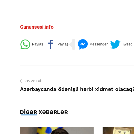
Gununsesi.info
ƏVVƏLKI
Azərbaycanda ödənişli hərbi xidmət olacaq
DİGƏR XƏBƏRLƏR