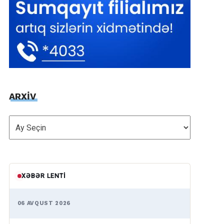
ARXİV
ARXİV
XƏBƏR LENTI
06 AVQUST 2026