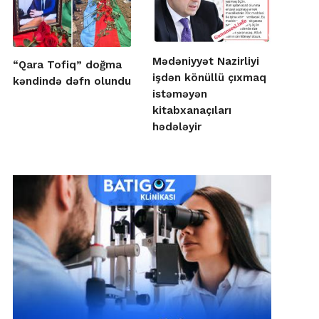
Mədəniyyət Nazirliyi
“Qara Tofiq” doğma
işdən könüllü çıxmaq
kəndində dəfn olundu
istəməyən
kitabxanaçıları
hədələyir