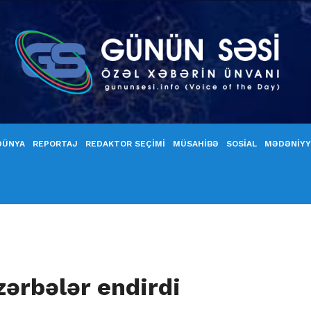
DÜNYA
REPORTAJ
REDAKTOR SEÇİMİ
MÜSAHİBƏ
SOSİAL
MƏDƏNİY
ərbələr endirdi