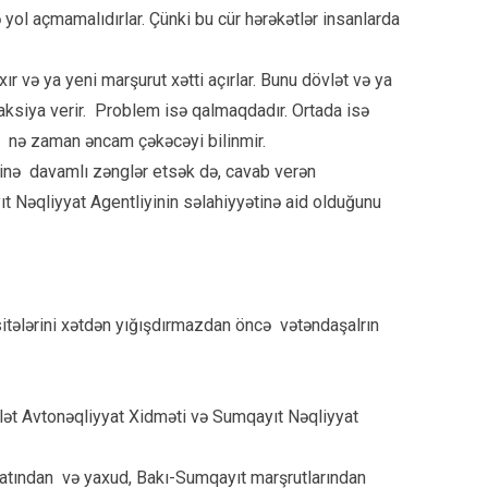
 yol açmamalıdırlar. Çünki bu cür hərəkətlər insanlarda
r və ya yeni marşurut xətti açırlar. Bunu dövlət və ya
reaksiya verir. Problem isə qalmaqdadır. Ortada isə
yə nə zaman əncam çəkəcəyi bilinmir.
tinə davamlı zənglər etsək də, cavab verən
ıt Nəqliyyat Agentliyinin səlahiyyətinə aid olduğunu
sitələrini xətdən yığışdırmazdan öncə vətəndaşalrın
vlət Avtonəqliyyat Xidməti və Sumqayıt Nəqliyyat
yatından və yaxud, Bakı-Sumqayıt marşrutlarından