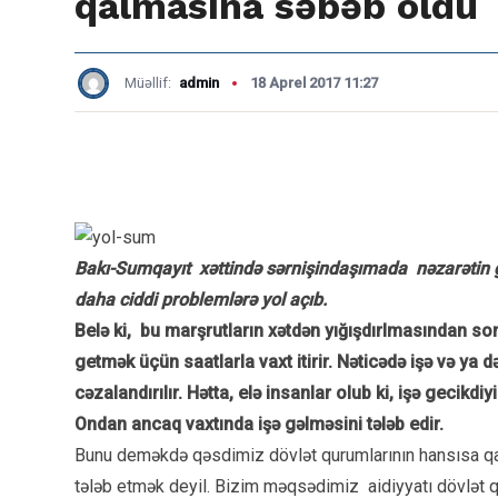
qalmasına səbəb oldu
Müəllif:
admin
18 Aprel 2017 11:27
Bakı-Sumqayıt xəttində sərnişindaşımada nəzarətin gü
daha ciddi problemlərə yol açıb.
Belə ki, bu marşrutların xətdən yığışdırlmasından sonr
getmək üçün saatlarla vaxt itirir. Nəticədə işə və ya
cəzalandırılır. Hətta, elə insanlar olub ki, işə gecik
Ondan ancaq vaxtında işə gəlməsini tələb edir.
Bunu deməkdə qəsdimiz dövlət qurumlarının hansısa qan
tələb etmək deyil.
Bizim məqsədimiz aidiyyatı dövlət q