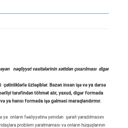
yən nəqliyyat vasitələrinin xəttdən çıxarılması digər
çətinliklərlə üzləşiblər. Bəzən insan işə və ya dərsə
ərliyi tərəfindən töhmət alır, yaxud, digər formada
ecə və ya hansı formada işə gəlməsi maraqlandırmır.
ya onların fəaliyyətinə yenidən şərait yaradılmasını
ndaşlara problem yaratmaması və onların hüquqlarının