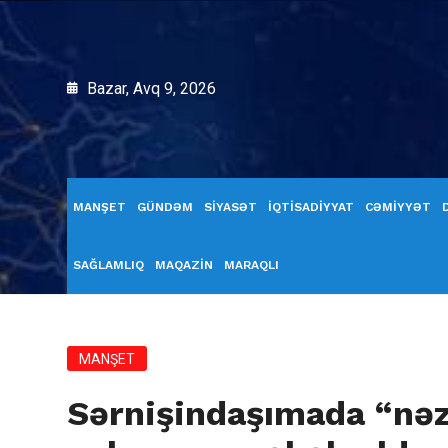
Bazar, Avq 9, 2026
MANŞET
GÜNDƏM
SİYASƏT
İQTİSADİYYAT
CƏMİYYƏT
SAĞLAMLIQ
MAQAZİN
MARAQLI
MANŞET
Sərnişindaşımada “nəza