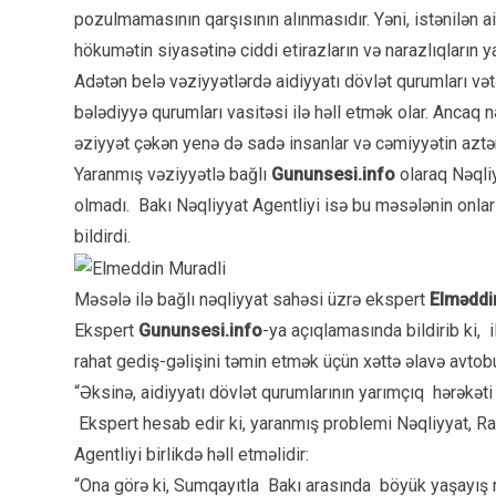
pozulmamasının qarşısının alınmasıdır. Yəni, istənilən a
hökumətin siyasətinə ciddi etirazların və narazlıqların y
Adətən belə vəziyyətlərdə aidiyyatı dövlət qurumları vət
bələdiyyə qurumları vasitəsi ilə həll etmək olar. Ancaq 
əziyyət çəkən yenə də sadə insanlar və cəmiyyətin aztə
Yaranmış vəziyyətlə bağlı
Gununsesi.info
olaraq Nəqli
olmadı.
Bakı Nəqliyyat Agentliyi isə bu məsələnin onlar
bildirdi.
Məsələ ilə bağlı nəqliyyat sahəsi üzrə ekspert
Elməddi
Ekspert
Gununsesi.info
-ya açıqlamasında bildirib ki,
rahat gediş-gəlişini təmin etmək üçün xəttə əlavə avtobu
“Əksinə, aidiyyatı dövlət qurumlarının yarımçıq hərəkə
Ekspert hesab edir ki, yaranmış problemi Nəqliyyat, Ra
Agentliyi birlikdə həll etməlidir:
“Ona görə ki, Sumqayıtla Bakı arasında böyük yaşayış 