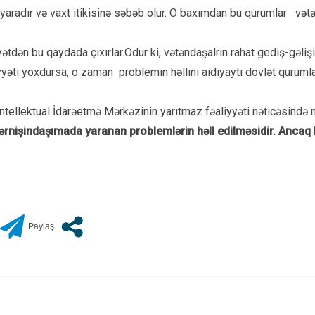
 yaradır və vaxt itikisinə səbəb olur. O baxımdan bu qurumlar və
dən bu qaydada çıxırlar.Odur ki, vətəndaşalrın rahat gediş-gəlişi
yəti yoxdursa, o zaman problemin həllini aidiyaytı dövlət qurumlar
İntellektual İdarəetmə Mərkəzinin yarıtmaz fəaliyyəti nəticəsində
ərnişindaşımada yaranan problemlərin həll edilməsidir. Ancaq bu 