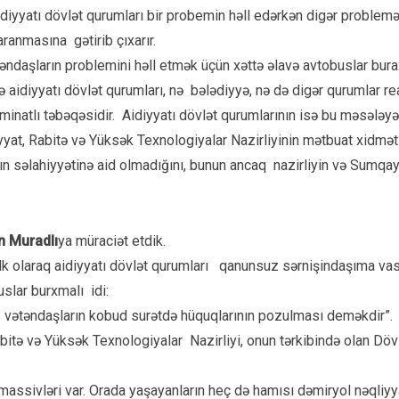
idiyyatı dövlət qurumları bir probemin həll edərkən digər problemə
aranmasına gətirib çıxarır.
əndaşların problemini həll etmək üçün xəttə əlavə avtobuslar buraxı
nə aidiyyatı dövlət qurumları, nə bələdiyyə, nə də digər qurumlar 
minatlı təbəqəsidir. Aidiyyatı dövlət qurumlarının isə bu məsələ
yyat, Rabitə və Yüksək Texnologiyalar Nazirliyinin mətbuat xidmə
ın səlahiyyətinə aid olmadığını, bunun ancaq nazirliyin və Sumqay
n Muradlı
ya müraciət etdik.
 ilk olaraq aidiyyatı dövlət qurumları qanunsuz sərnişindaşıma va
slar burxmalı idi:
ti vətəndaşların kobud surətdə hüquqlarının pozulması deməkdir”.
bitə və Yüksək Texnologiyalar Nazirliyi, onun tərkibində olan Dö
massivləri var. Orada yaşayanların heç də hamısı dəmiryol nəqliy