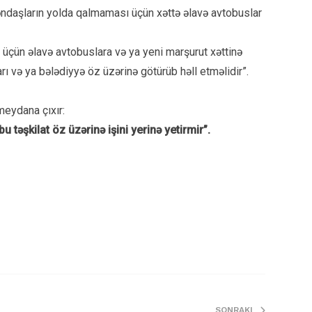
təndaşların yolda qalmaması üçün xəttə əlavə avtobuslar
 üçün əlavə avtobuslara və ya yeni marşurut xəttinə
ı və ya bələdiyyə öz üzərinə götürüb həll etməlidir”.
 meydana çıxır:
təşkilat öz üzərinə işini yerinə yetirmir”.
SONRAKI