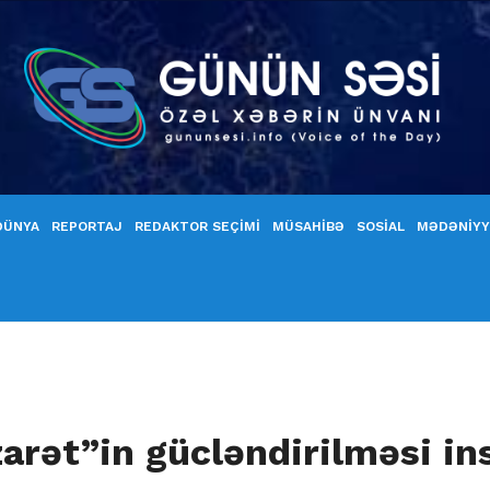
DÜNYA
REPORTAJ
REDAKTOR SEÇİMİ
MÜSAHİBƏ
SOSİAL
MƏDƏNİY
rət”in gücləndirilməsi ins