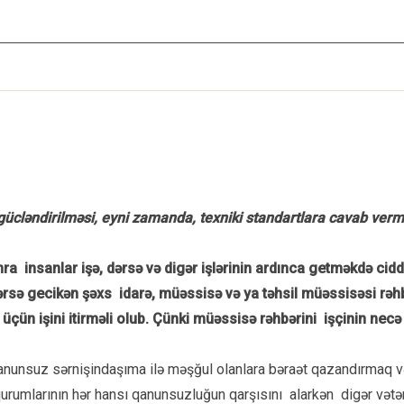
cləndirilməsi, eyni zamanda, texniki standartlara cavab vermə
a insanlar işə, dərsə və digər işlərinin ardınca getməkdə ciddi 
 dərsə gecikən şəxs idarə, müəssisə və ya təhsil müəssisəsi rəhb
diyi üçün işini itirməli olub. Çünki müəssisə rəhbərini işçinin n
unsuz sərnişindaşıma ilə məşğul olanlara bəraət qazandırmaq və 
urumlarının hər hansı qanunsuzluğun qarşısını alarkən digər vətə