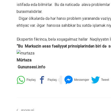
istifadə edə bilmirlər. Bu da nəticədə əlavə problemlər
buraxmalıdırlar.
Digər ölkələrdə də hər hansı problem yarananda vəziyyət
ehtiyac var. Əgər hansısa sahibkar bu xətdə işləmək niy
Ekspertin fikrincə, belə xoşagəlməz hallar Nəqliyyatın 
“Bu Mərkəzin əsas fəaliyyət prinsiplərindən biri də s
Mürtəza
Gununsesi.info
ƏVVƏLKI