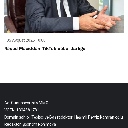
05 Avqust 2026 10:00
Rəşad Məciddən TikTok xəbərdarlığı:
Ad: Gununsesi.info MMC
VÖEN: 1304881781
Domain sahibi, Təsisçi və Baş redaktor: Həşimli Pərviz Kamran oğlu
Redaktor: Şəbnəm Rəhimova