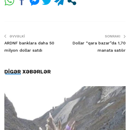
ƏVVƏLKI
SONRAKI
ARDNF banklara daha 50
Dollar “qara bazar”da 1,70
milyon dollar satdı
manata satılır
DİGƏR XƏBƏRLƏR