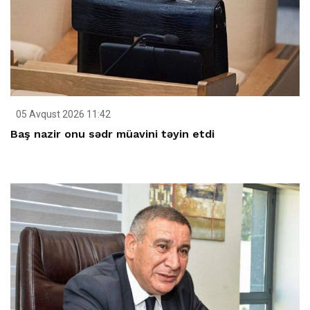
05 Avqust 2026 11:42
Baş nazir onu sədr müavini təyin etdi