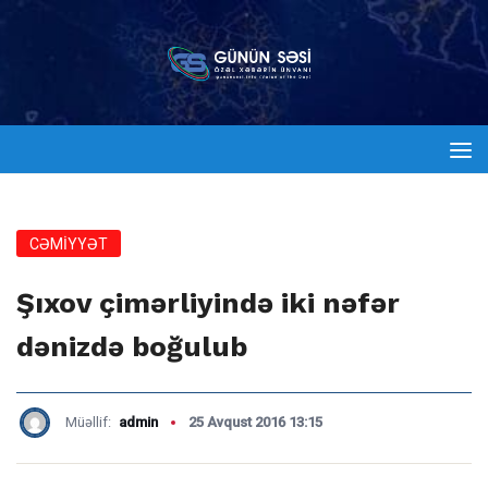
CƏMİYYƏT
Şıxov çimərliyində iki nəfər
dənizdə boğulub
Müəllif:
admin
25 Avqust 2016 13:15