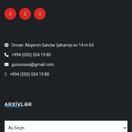
Ünvan: Abşeron Gənclər Şəhərciyi ev 14 m 63
+994 (050) 554 19 80
gununsesi@gmail.com
+994 (050) 554 19 80
ARXIVLƏR
Arxivlər