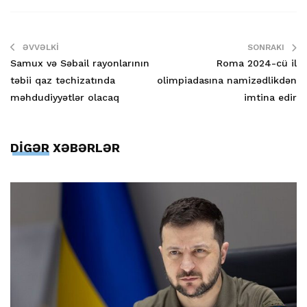
ƏVVƏLKI
SONRAKI
Samux və Səbail rayonlarının
Roma 2024-cü il
təbii qaz təchizatında
olimpiadasına namizədlikdən
məhdudiyyətlər olacaq
imtina edir
DİGƏR XƏBƏRLƏR