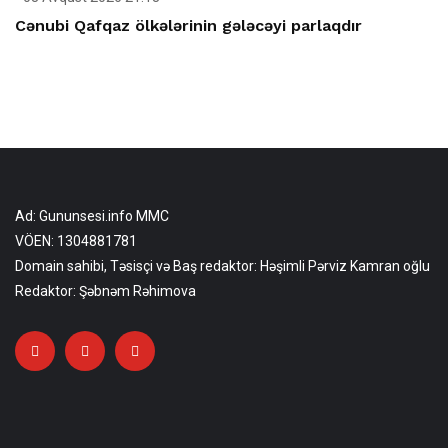
Cənubi Qafqaz ölkələrinin gələcəyi parlaqdır
Ad: Gununsesi.info MMC
VÖEN: 1304881781
Domain sahibi, Təsisçi və Baş redaktor: Həşimli Pərviz Kamran oğlu
Redaktor: Şəbnəm Rəhimova