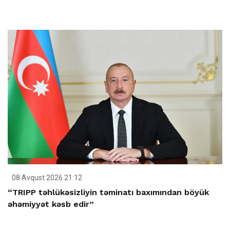
08 Avqust 2026 21:12
“TRIPP təhlükəsizliyin təminatı baxımından böyük
əhəmiyyət kəsb edir”