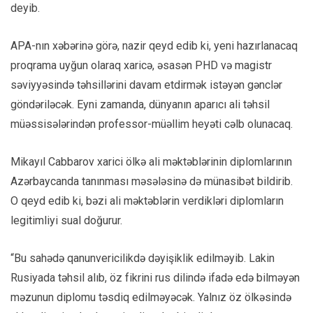
deyib.
APA-nın xəbərinə görə, nazir qeyd edib ki, yeni hazırlanacaq
proqrama uyğun olaraq xaricə, əsasən PHD və magistr
səviyyəsində təhsillərini davam etdirmək istəyən gənclər
göndəriləcək. Eyni zamanda, dünyanın aparıcı ali təhsil
müəssisələrindən professor-müəllim heyəti cəlb olunacaq.
Mikayıl Cabbarov xarici ölkə ali məktəblərinin diplomlarının
Azərbaycanda tanınması məsələsinə də münasibət bildirib.
O qeyd edib ki, bəzi ali məktəblərin verdikləri diplomların
legitimliyi sual doğurur.
“Bu sahədə qanunvericilikdə dəyişiklik edilməyib. Lakin
Rusiyada təhsil alıb, öz fikrini rus dilində ifadə edə bilməyən
məzunun diplomu təsdiq edilməyəcək. Yalnız öz ölkəsində