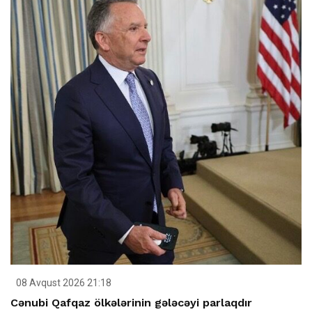
08 Avqust 2026 21:18
Cənubi Qafqaz ölkələrinin gələcəyi parlaqdır