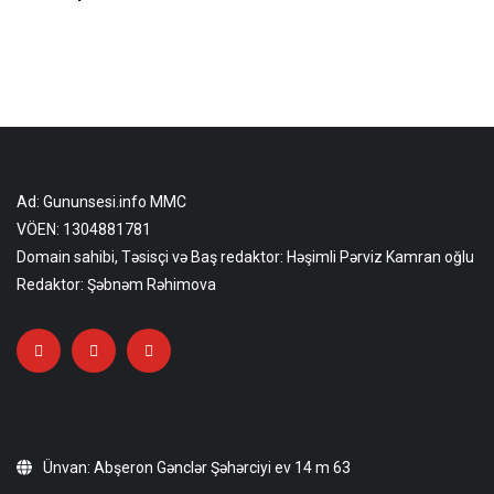
Ad: Gununsesi.info MMC
VÖEN: 1304881781
Domain sahibi, Təsisçi və Baş redaktor: Həşimli Pərviz Kamran oğlu
Redaktor: Şəbnəm Rəhimova
Ünvan: Abşeron Gənclər Şəhərciyi ev 14 m 63