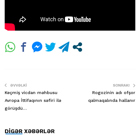
ƏVVƏLKI
SONRAKI
Keçmiş vicdan məhbusu
Rogozinin adı ofşor
Avropa İttifaqının səfiri ilə
qalmaqalında hallanır
görüşdü…
DİGƏR XƏBƏRLƏR