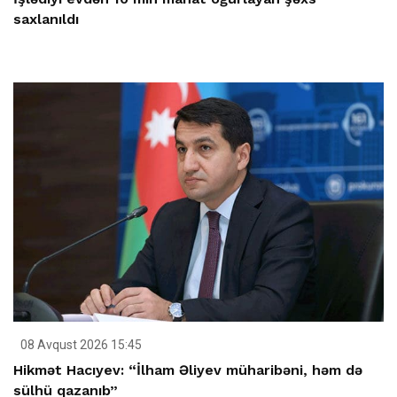
saxlanıldı
08 Avqust 2026 15:45
Hikmət Hacıyev: “İlham Əliyev müharibəni, həm də
sülhü qazanıb”