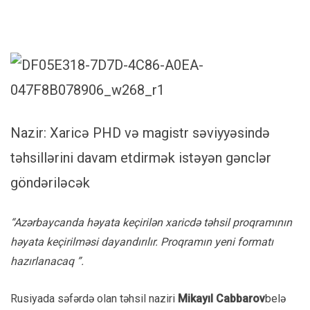
Nazir: Xaricə PHD və magistr səviyyəsində
təhsillərini davam etdirmək istəyən gənclər
göndəriləcək
“Azərbaycanda həyata keçirilən xaricdə təhsil proqramının
həyata keçirilməsi dayandırılır. Proqramın yeni formatı
hazırlanacaq ”.
Rusiyada səfərdə olan təhsil naziri
Mikayıl Cabbarov
belə