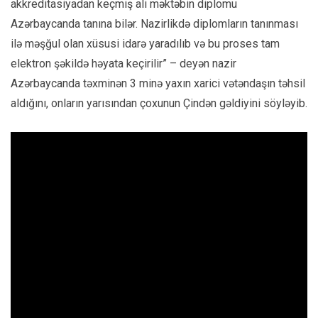
akkreditasiyadan keçmiş ali məktəbin diplomu
Azərbaycanda tanına bilər. Nazirlikdə diplomların tanınması
ilə məşğul olan xüsusi idarə yaradılıb və bu proses tam
elektron şəkildə həyata keçirilir” – deyən nazir
Azərbaycanda təxminən 3 minə yaxın xarici vətəndaşın təhsil
aldığını, onların yarısından çoxunun Çindən gəldiyini söyləyib.