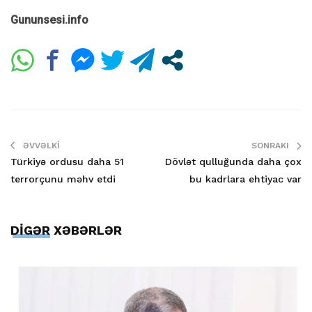
Gununsesi.info
ƏVVƏLKI
SONRAKI
Türkiyə ordusu daha 51
Dövlət qulluğunda daha çox
terrorçunu məhv etdi
bu kadrlara ehtiyac var
DİGƏR XƏBƏRLƏR