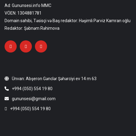
Ad: Gununsesi.info MMC
VÖEN: 1304881781
Domain sahibi, Təsisçi və Baş redaktor: Həşimli Pərviz Kamran oğlu
Redaktor: Şəbnəm Rəhimova
Ünvan: Abşeron Gənclər Şəhərciyi ev 14 m 63
+994 (050) 554 19 80
gununsesi@gmail.com
+994 (050) 554 19 80