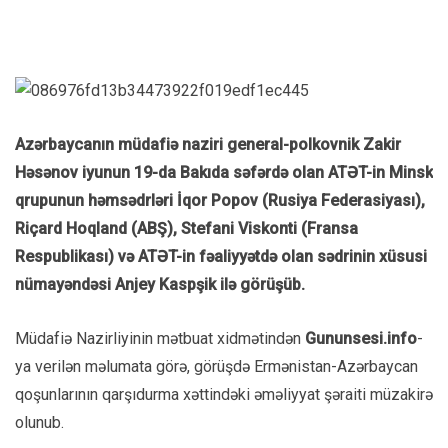
Azərbaycanın müdafiə naziri general-polkovnik Zakir
Həsənov iyunun 19-da Bakıda səfərdə olan ATƏT-in Minsk
qrupunun həmsədrləri İqor Popov (Rusiya Federasiyası),
Riçard Hoqland (ABŞ), Stefani Viskonti (Fransa
Respublikası) və ATƏT-in fəaliyyətdə olan sədrinin xüsusi
nümayəndəsi Anjey Kaspşik ilə görüşüb.
Müdafiə Nazirliyinin mətbuat xidmətindən
Gununsesi.info
-
ya verilən məlumata görə, görüşdə Ermənistan-Azərbaycan
qoşunlarının qarşıdurma xəttindəki əməliyyat şəraiti müzakirə
olunub.