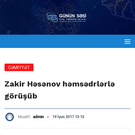
CƏMİYYƏT
Zakir Həsənov həmsədrlərlə
görüşüb
Müəllif:
admin
19 İyun 2017 13:13