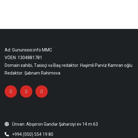
Ad: Gununsesi.info MMC
VÖEN: 1304881781
Domain sahibi, Təsisçi və Baş redaktor: Həşimli Pərviz Kamran oğlu
Redaktor: Şəbnəm Rəhimova
Ünvan: Abşeron Gənclər Şəhərciyi ev 14 m 63
+994 (050) 554 19 80