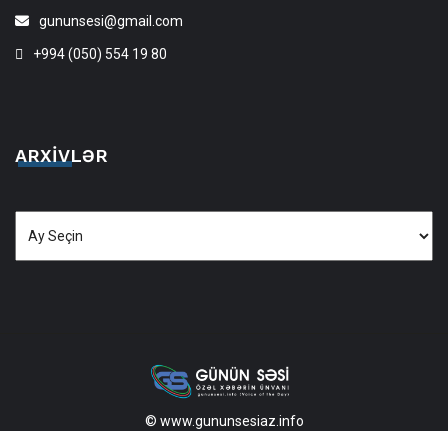
gununsesi@gmail.com
+994 (050) 554 19 80
ARXIVLƏR
Arxivlər
© www.gununsesiaz.info
2013—2026 Məlumatdan istifadə etdikdə istinad mütləqdir