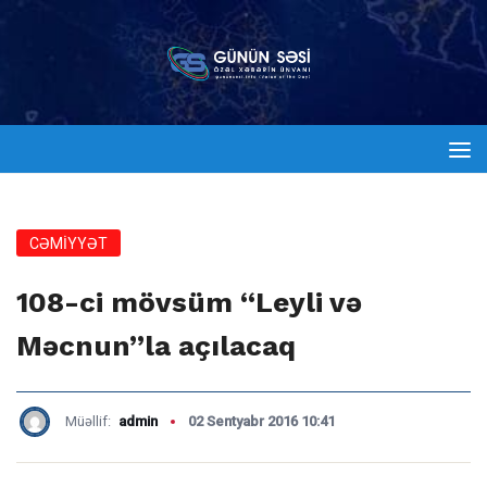
CƏMİYYƏT
108-ci mövsüm “Leyli və
Məcnun”la açılacaq
Müəllif:
admin
02 Sentyabr 2016 10:41