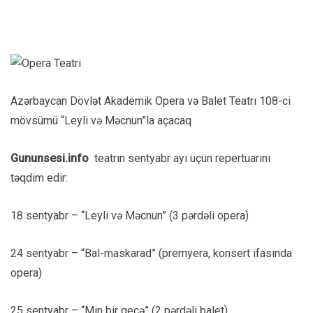
Azərbaycan Dövlət Akademik Opera və Balet Teatrı 108-ci
mövsümü “Leyli və Məcnun”la açacaq
Gununsesi.info
teatrın sentyabr ayı üçün repertuarını
təqdim edir:
18 sentyabr – “Leyli və Məcnun” (3 pərdəli opera)
24 sentyabr – “Bal-maskarad” (premyera, konsert ifasında
opera)
25 sentyabr – “Min bir gecə” (2 pərdəli balet)