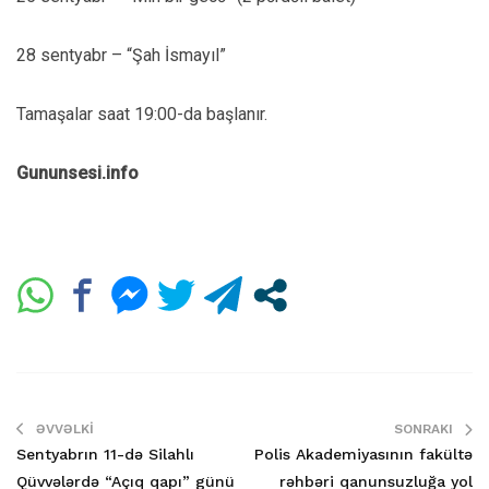
28 sentyabr – “Şah İsmayıl”
Tamaşalar saat 19:00-da başlanır.
Gununsesi.info
ƏVVƏLKI
SONRAKI
Sentyabrın 11-də Silahlı
Polis Akademiyasının fakültə
Qüvvələrdə “Açıq qapı” günü
rəhbəri qanunsuzluğa yol