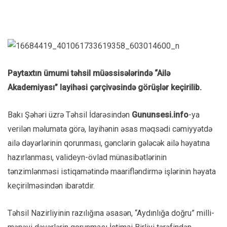
Paytaxtın ümumi təhsil müəssisələrində “Ailə
Akademiyası” layihəsi çərçivəsində görüşlər keçirilib.
Bakı Şəhəri üzrə Təhsil İdarəsindən
Gununsesi.info
-ya
verilən məlumata görə, layihənin əsas məqsədi cəmiyyətdə
ailə dəyərlərinin qorunması, gənclərin gələcək ailə həyatına
hazırlanması, valideyn-övlad münasibətlərinin
tənzimlənməsi istiqamətində maarifləndirmə işlərinin həyata
keçirilməsindən ibarətdir.
Təhsil Nazirliyinin razılığına əsasən, “Aydınlığa doğru” milli-