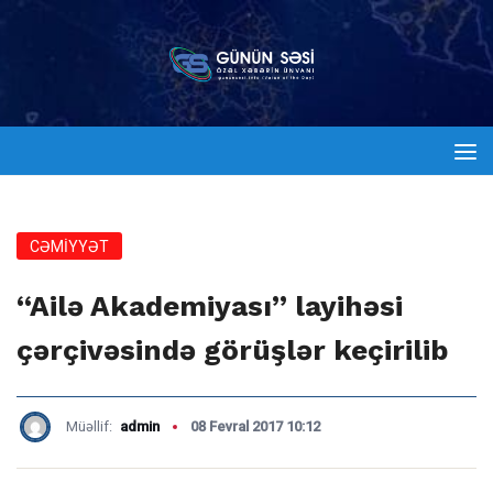
CƏMİYYƏT
“Ailə Akademiyası” layihəsi
çərçivəsində görüşlər keçirilib
Müəllif:
admin
08 Fevral 2017 10:12