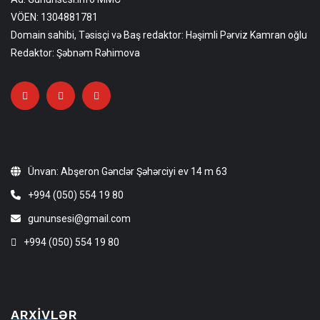
VÖEN: 1304881781
Domain sahibi, Təsisçi və Baş redaktor: Həşimli Pərviz Kamran oğlu
Redaktor: Şəbnəm Rəhimova
Ünvan: Abşeron Gənclər Şəhərciyi ev 14 m 63
+994 (050) 554 19 80
gununsesi@gmail.com
+994 (050) 554 19 80
ARXIVLƏR