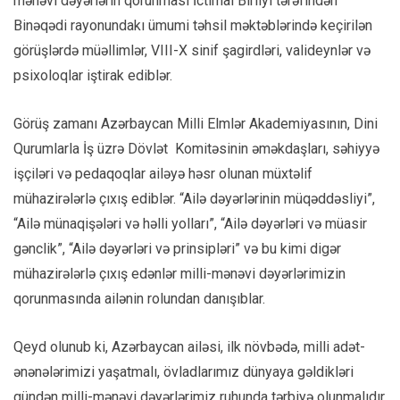
mənəvi dəyərlərin qorunması İctimai Birliyi tərəfindən
Binəqədi rayonundakı ümumi təhsil məktəblərində keçirilən
görüşlərdə müəllimlər, VIII-X sinif şagirdləri, valideynlər və
psixoloqlar iştirak ediblər.
Görüş zamanı Azərbaycan Milli Elmlər Akademiyasının, Dini
Qurumlarla İş üzrə Dövlət Komitəsinin əməkdaşları, səhiyyə
işçiləri və pedaqoqlar ailəyə həsr olunan müxtəlif
mühazirələrlə çıxış ediblər. “Ailə dəyərlərinin müqəddəsliyi”,
“Ailə münaqişələri və həlli yolları”, “Ailə dəyərləri və müasir
gənclik”, “Ailə dəyərləri və prinsipləri” və bu kimi digər
mühazirələrlə çıxış edənlər milli-mənəvi dəyərlərimizin
qorunmasında ailənin rolundan danışıblar.
Qeyd olunub ki, Azərbaycan ailəsi, ilk növbədə, milli adət-
ənənələrimizi yaşatmalı, övladlarımız dünyaya gəldikləri
gündən milli-mənəvi dəyərlərimiz ruhunda tərbiyə olunmalıdır.