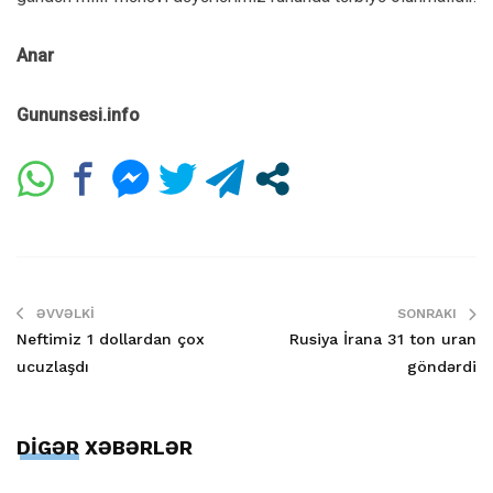
Anar
Gununsesi.info
ƏVVƏLKI
SONRAKI
Neftimiz 1 dollardan çox
Rusiya İrana 31 ton uran
ucuzlaşdı
göndərdi
DİGƏR XƏBƏRLƏR