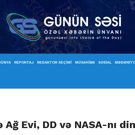
DÜNYA
REPORTAJ
REDAKTOR SEÇİMİ
MÜSAHİBƏ
SOSİAL
MƏDƏNİY
ə Ağ Evi, DD və NASA-nı din