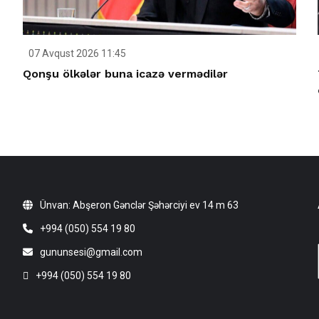
07 Avqust 2026 11:45
Qonşu ölkələr buna icazə vermədilər
Ünvan: Abşeron Gənclər Şəhərciyi ev 14 m 63
+994 (050) 554 19 80
gununsesi@gmail.com
+994 (050) 554 19 80