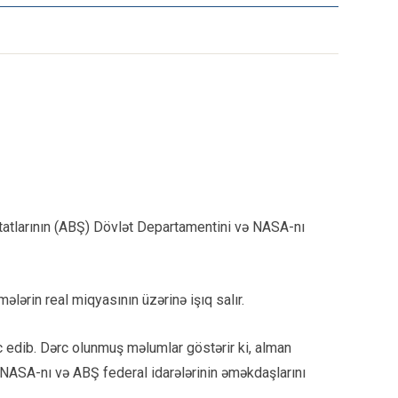
 Ştatlarının (ABŞ) Dövlət Departamentini və NASA-nı
lərin real miqyasının üzərinə işıq salır.
c edib. Dərc olunmuş məlumlar göstərir ki, alman
 NASA-nı və ABŞ federal idarələrinin əməkdaşlarını