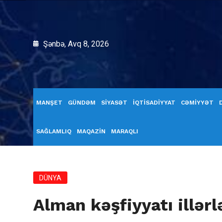
Şənbə, Avq 8, 2026
MANŞET
GÜNDƏM
SİYASƏT
İQTİSADİYYAT
CƏMİYYƏT
SAĞLAMLIQ
MAQAZİN
MARAQLI
DÜNYA
Alman kəşfiyyatı illərl