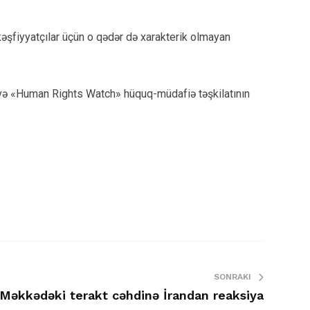
kəşfiyyatçılar üçün o qədər də xarakterik olmayan
i və «Human Rights Watch» hüquq-müdafiə təşkilatının
SONRAKI
Məkkədəki terakt cəhdinə İrandan reaksiya