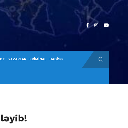
YƏT
YAZARLAR
KRİMİNAL
HADİSƏ
ləyib!