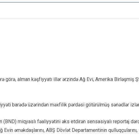
ərə görə, alman kəşfiyyatı illər ərzində Ağ Evi, Amerika Birləşmiş
yyəti barədə üzərindən məxfilik pərdəsi götürülmüş sənədlər izləmə
 (BND) miqyaslı fəaliyyətini əks etdirən sensasiyalı reportaj dər
Ağ Evin əməkdaşlarını, ABŞ Dövlət Departamentinin qulluqçularını,