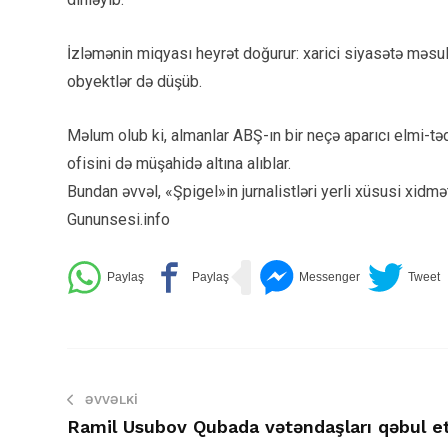
İzləmənin miqyası heyrət doğurur: xarici siyasətə məsul
obyektlər də düşüb.
Məlum olub ki, almanlar ABŞ-ın bir neçə aparıcı elmi-t
ofisini də müşahidə altına alıblar.
Bundan əvvəl, «Şpigel»in jurnalistləri yerli xüsusi xidmət
Gununsesi.info
ƏVVƏLKI
Ramil Usubov Qubada vətəndaşları qəbul e