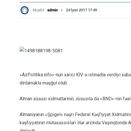
Müəllif:
admin
24 İyun 2017 17:49
«AzPolitika.info»-nun xarici KİV-ə istinadla verdiyi xəb
dinləməklə məşğul olub.
Alman xüsusi xidmətlərinin, xüsusilə də «BND»-nin fəali
Almaniyanın «Şpigel» nəşri Federal Kəşfiyyat Xidmətinin
kəşfiyyatının mütəxəssisləri illər ərzində Vaşinqtonda 
dinləyib.