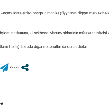
 «açar» idarələrdən başqa, alman kəşfiyyatının diqqət mərkəzinə 
ədqiqat institutunu, «Lockheed Martin» şirkətinin mütəxəssislərin
lərin fəallığı barədə digər materiallar da dərc ediblər.
tdi