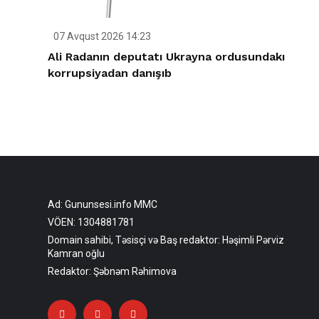
07 Avqust 2026 14:23
Ali Radanın deputatı Ukrayna ordusundakı
korrupsiyadan danışıb
Ad: Gununsesi.info MMC
VÖEN: 1304881781
Domain sahibi, Təsisçi və Baş redaktor: Həşimli Pərviz
Kamran oğlu
Redaktor: Şəbnəm Rəhimova