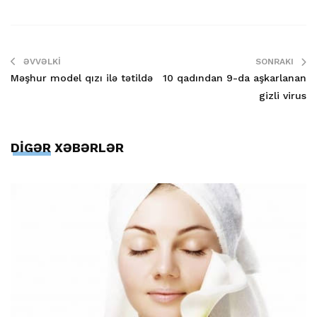
ƏVVƏLKI
SONRAKI
Məşhur model qızı ilə tətildə
10 qadından 9-da aşkarlanan
gizli virus
DİGƏR XƏBƏRLƏR