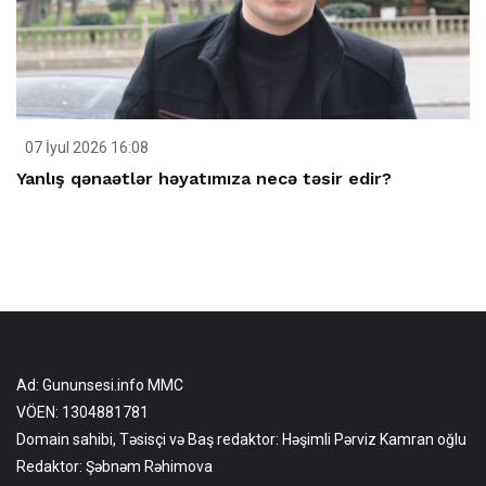
07 İyul 2026 16:08
Yanlış qənaətlər həyatımıza necə təsir edir?
Ad: Gununsesi.info MMC
VÖEN: 1304881781
Domain sahibi, Təsisçi və Baş redaktor: Həşimli Pərviz Kamran oğlu
Redaktor: Şəbnəm Rəhimova