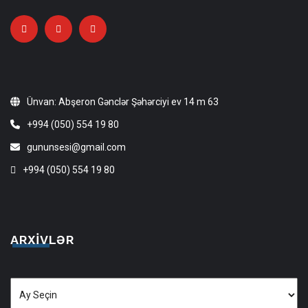
Ünvan: Abşeron Gənclər Şəhərciyi ev 14 m 63
+994 (050) 554 19 80
gununsesi@gmail.com
+994 (050) 554 19 80
ARXIVLƏR
Arxivlər