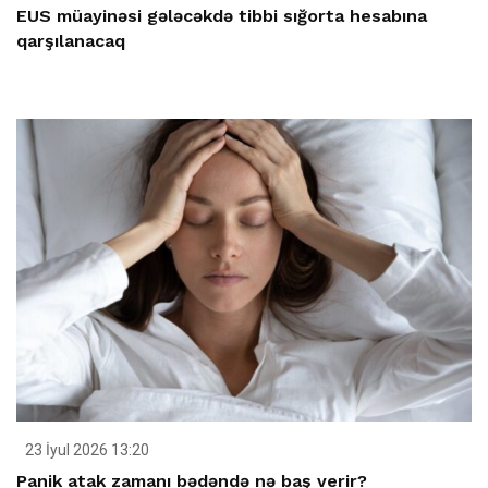
EUS müayinəsi gələcəkdə tibbi sığorta hesabına
qarşılanacaq
23 İyul 2026 13:20
Panik atak zamanı bədəndə nə baş verir?