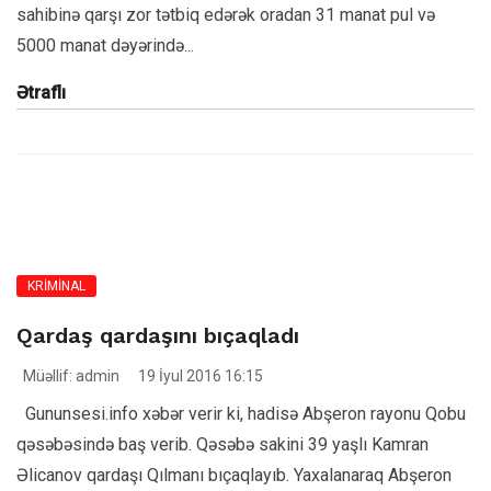
sahibinə qarşı zor tətbiq edərək oradan 31 manat pul və
5000 manat dəyərində...
Ətraflı
KRİMİNAL
Qardaş qardaşını bıçaqladı
Müəllif: admin
19 İyul 2016 16:15
Gununsesi.info xəbər verir ki, hadisə Abşeron rayonu Qobu
qəsəbəsində baş verib. Qəsəbə sakini 39 yaşlı Kamran
Əlicanov qardaşı Qılmanı bıçaqlayıb. Yaxalanaraq Abşeron