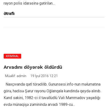
rayon polis idarəsinə gətirilən...
Ətraflı
KRİMİNAL
Arvadını döyərək öldürdü
Müəllif: admin
19 İyul 2016 12:21
Naxçıvanda qətl törədilib. Gununsesi.info-nun məlumatına
görə, hadisə Şərur rayonu Oğlanqala kəndində qeydə alınıb.
Kənd sakini, 1982-ci il təvəllüdlü Vəli Məmmədov yaşadığı
evdə münaqişə zəminində arvadı 1989-cu...