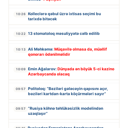
Kolleclərə qəbul üzrə ixtisas seçimi bu
10:26
tarixdə bitəcək
13 stomatoloq məsuliyyətə cəlb edilib
10:22
Ali Məhkəmə:
Müqavilə olmasa da, müəllif
10:13
qonorarı ödənilməlidir
Emin Ağalarov:
Dünyada ən böyük 5-ci kazino
10:09
Azərbaycanda olacaq
Politoloq: “Bəziləri gələcəyin qapısını açır,
09:57
bəziləri kartdan-karta köçürmələri sayır”
“Rusiya köhnə təhlükəsizlik modelindən
09:57
uzaqlaşır”
Rusiyadan Ermənistana Azərbaycandan