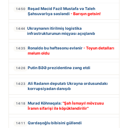
Rəşad Məcid Fazil Mustafa və Taleh
14:50
Şahsuvarlıya səsləndi
- Barışın getsin!
Ukraynanın itirilmiş logistika
14:44
infrastrukturunun miqyası açıqlanıb
Ronaldo bu həftəsonu evlənir
- Toyun detalları
14:35
məlum oldu
Putin BƏƏ prezidentinə zəng etdi
14:26
Ali Radanın deputatı Ukrayna ordusundakı
14:23
korrupsiyadan danışıb
Murad Köhnəqala:
"Şah İsmayıl mövzusu
14:18
İranın sifarişi ilə köpükləndirilir"
Qardaşoğlu bibisini gülləndi
14:11