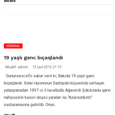
Ətraflı
KRİMİNAL
19 yaşlı gənc bıçaqlandı
Müəllif: admin
15 İyul 2016 21:15
Gununsesi.info xəbər verir ki, Bakıda 19 yaşlı gənc
bıçaqlanıb. Xətai rayonunun Sadıqcan küçəsində yerləşən
yataqxanadan 1997-ci il təvəllüdlü Ağaverdi Şükürzadə qarın
nahiyəsinin kəsici-deşici yaraları ilə “Azərsutikinti”
xəstəxanasına gətirilib. Onun...