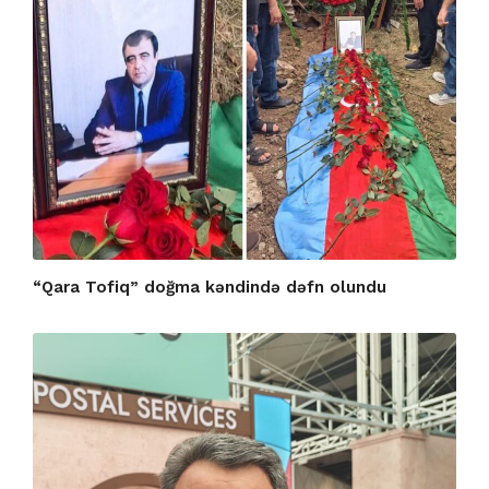
“Qara Tofiq” doğma kəndində dəfn olundu