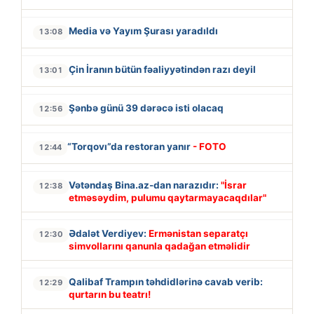
Media və Yayım Şurası yaradıldı
13:08
Çin İranın bütün fəaliyyətindən razı deyil
13:01
Şənbə günü 39 dərəcə isti olacaq
12:56
“Torqovı”da restoran yanır
- FOTO
12:44
Vətəndaş Bina.az-dan narazıdır:
"İsrar
12:38
etməsəydim, pulumu qaytarmayacaqdılar"
Ədalət Verdiyev:
Ermənistan separatçı
12:30
simvollarını qanunla qadağan etməlidir
Qalibaf Trampın təhdidlərinə cavab verib:
12:29
qurtarın bu teatrı!