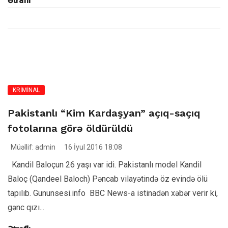
Ətraflı
KRİMİNAL
Pakistanlı “Kim Kardaşyan” açıq-saçıq
fotolarına görə öldürüldü
Müəllif: admin
16 İyul 2016 18:08
Kandil Baloçun 26 yaşı var idi. Pakistanlı model Kandil
Baloç (Qandeel Baloch) Pəncab vilayətində öz evində ölü
tapılıb. Gununsesi.info BBC News-a istinadən xəbər verir ki,
gənc qızı...