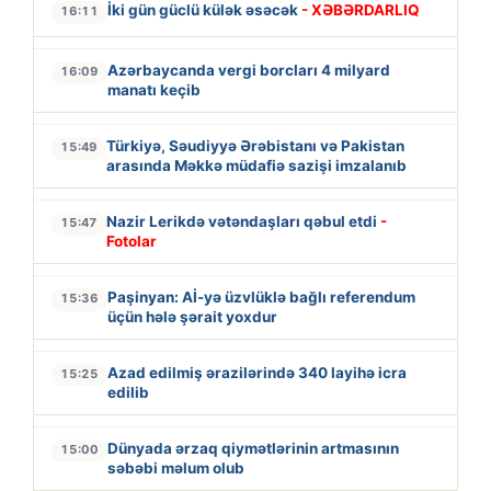
İki gün güclü külək əsəcək
- XƏBƏRDARLIQ
16:11
Azərbaycanda vergi borcları 4 milyard
16:09
manatı keçib
Türkiyə, Səudiyyə Ərəbistanı və Pakistan
15:49
arasında Məkkə müdafiə sazişi imzalanıb
Nazir Lerikdə vətəndaşları qəbul etdi
-
15:47
Fotolar
Paşinyan: Aİ-yə üzvlüklə bağlı referendum
15:36
üçün hələ şərait yoxdur
Azad edilmiş ərazilərində 340 layihə icra
15:25
edilib
Dünyada ərzaq qiymətlərinin artmasının
15:00
səbəbi məlum olub