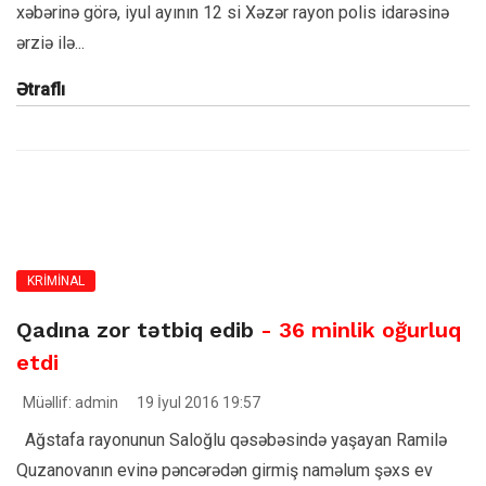
xəbərinə görə, iyul ayının 12 si Xəzər rayon polis idarəsinə
ərziə ilə...
Ətraflı
KRİMİNAL
Qadına zor tətbiq edib
- 36 minlik oğurluq
etdi
Müəllif: admin
19 İyul 2016 19:57
Ağstafa rayonunun Saloğlu qəsəbəsində yaşayan Ramilə
Quzanovanın evinə pəncərədən girmiş naməlum şəxs ev