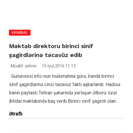
KRİMİNAL
Məktəb direktoru birinci sinif
şagirdlərinə təcavüz edib
Müəllif: admin
15 İyul 2016 11:13
Gununsesi.info-nun məlumatına görə, İranda birinci
sinif şagirdlərinə cinsi təcavüz faktı aşkarlanıb. Hadisə
İranın paytaxtı Tehran şəhərində yerləşən Əlborz özəl
ibtidai məktəbində baş verib.Birinci sinif şagirdi olan...
Ətraflı