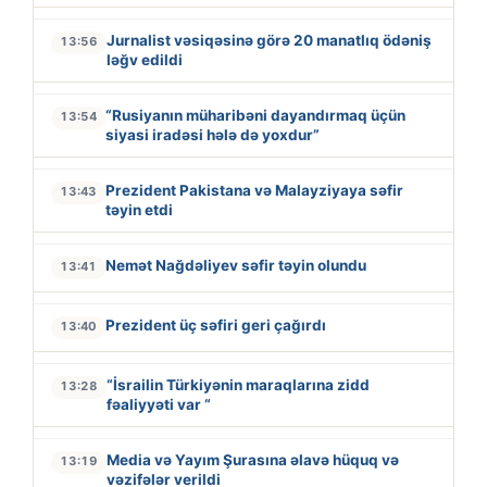
Jurnalist vəsiqəsinə görə 20 manatlıq ödəniş
13:56
ləğv edildi
“Rusiyanın müharibəni dayandırmaq üçün
13:54
siyasi iradəsi hələ də yoxdur”
Prezident Pakistana və Malayziyaya səfir
13:43
təyin etdi
Nemət Nağdəliyev səfir təyin olundu
13:41
Prezident üç səfiri geri çağırdı
13:40
“İsrailin Türkiyənin maraqlarına zidd
13:28
fəaliyyəti var “
Media və Yayım Şurasına əlavə hüquq və
13:19
vəzifələr verildi