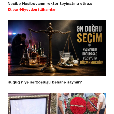
Nəcibə Nəsibovanın rektor təyinatına etiraz:
Etibar Əliyevdən ittihamlar
Hüquq niyə sərxoşluğu bəhanə saymır?