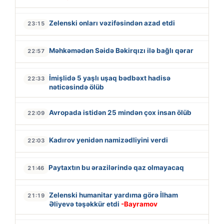
Zelenski onları vəzifəsindən azad etdi
23:15
Məhkəmədən Səidə Bəkirqızı ilə bağlı qərar
22:57
İmişlidə 5 yaşlı uşaq bədbəxt hadisə
22:33
nəticəsində ölüb
Avropada istidən 25 mindən çox insan ölüb
22:09
Kadırov yenidən namizədliyini verdi
22:03
Paytaxtın bu ərazilərində qaz olmayacaq
21:46
Zelenski humanitar yardıma görə İlham
21:19
Əliyevə təşəkkür etdi
-Bayramov