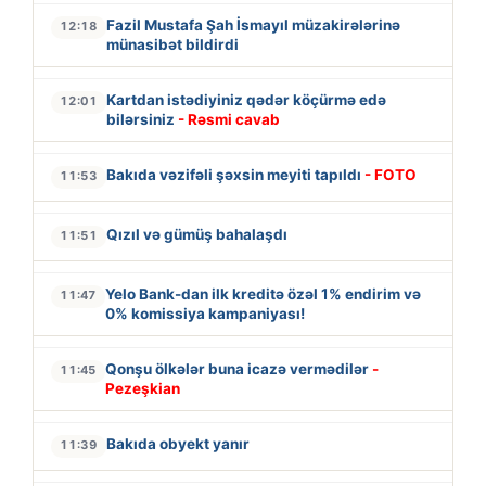
Fazil Mustafa Şah İsmayıl müzakirələrinə
12:18
münasibət bildirdi
Kartdan istədiyiniz qədər köçürmə edə
12:01
bilərsiniz
- Rəsmi cavab
Bakıda vəzifəli şəxsin meyiti tapıldı
- FOTO
11:53
Qızıl və gümüş bahalaşdı
11:51
Yelo Bank-dan ilk kreditə özəl 1% endirim və
11:47
0% komissiya kampaniyası!
Qonşu ölkələr buna icazə vermədilər
-
11:45
Pezeşkian
Bakıda obyekt yanır
11:39