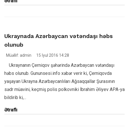
Ətraflı
Ukraynada Azərbaycan vətəndaşı həbs
olunub
Müəllif: admin
15 İyul 2016 14:28
Ukraynanın Çerniqov şəhərində Azərbaycan vətəndaşı
həbs olunub. Gununsesi.info xəbər verir ki, Çerniqovda
yaşayan Ukrayna Azərbaycanlıları Ağsaqqallar Şurasının
sədr müavini, keçmiş polis polkovniki İbrahim Əliyev APA-ya
bildirib ki,...
Ətraflı