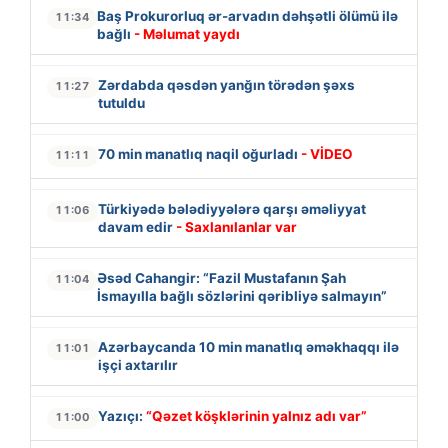
Baş Prokurorluq ər-arvadın dəhşətli ölümü ilə
11:34
bağlı
- Məlumat yaydı
Zərdabda qəsdən yanğın törədən şəxs
11:27
tutuldu
70 min manatlıq naqil oğurladı
- VİDEO
11:11
Türkiyədə bələdiyyələrə qarşı əməliyyat
11:06
davam edir
- Saxlanılanlar var
Əsəd Cahangir: “Fazil Mustafanın Şah
11:04
İsmayılla bağlı sözlərini qəribliyə salmayın”
Azərbaycanda 10 min manatlıq əməkhaqqı ilə
11:01
işçi axtarılır
Yazıçı:
“Qəzet köşklərinin yalnız adı var”
11:00