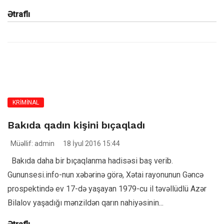
Ətraflı
KRİMİNAL
Bakıda qadın kişini bıçaqladı
Müəllif: admin
18 İyul 2016 15:44
Bakıda daha bir bıçaqlanma hadisəsi baş verib.
Gununsesi.info-nun xəbərinə görə, Xətai rayonunun Gəncə
prospektində ev 17-də yaşayan 1979-cu il təvəllüdlü Azər
Bilalov yaşadığı mənzildən qarın nahiyəsinin...