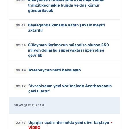
09:46
tranzit keçməklə buğda və daş kömür
göndəriləcək
Beyləqanda kanalda batan şəxsin meyiti
09:43
axtarılır
Süleyman Kərimovun müsadirə olunan 250
09:34
milyon dollarlıq superyaxtası üzən ofisə
çevrilib
Azərbaycan nefti bahalaşıb
09:19
“Avrasiyanın yeni xəritəsində Azərbaycanın
09:12
çəkisi artır”
06 AVQUST 2026
Uşaqlar üçün internetdə yeni dövr başlayır
-
23:27
VİDEO