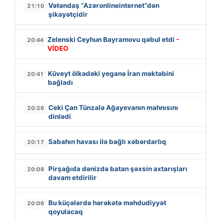
Vətəndaş “Azəronlineinternet”dən
21:10
şikayətçidir
Zelenski Ceyhun Bayramovu qəbul etdi
-
20:44
VİDEO
Küveyt ölkədəki yeganə İran məktəbini
20:41
bağladı
Ceki Çan Tünzalə Ağayevanın mahnısını
20:26
dinlədi
Sabahın havası ilə bağlı xəbərdarlıq
20:17
Pirşağıda dənizdə batan şəxsin axtarışları
20:08
davam etdirilir
Bu küçələrdə hərəkətə məhdudiyyət
20:06
qoyulacaq