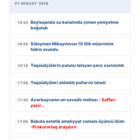
07 AVQUST 2026
Beyləqanda su kanalında çimən yeniyetmə
19:33
boğulub
Süleyman Mikayılovun 10 illik müavininə
19:20
hökm oxundu
Təqaüdçülərin pulunu talayan şəxs saxlanıldı
19:10
Təqaüdçüləri aldadıb pullarını taladı
17:58
Azərbaycanın ən savadlı mollası
- Saffari
17:30
yazır…
Bakıda estetik əməliyyat zamanı üçüncü ölüm
17:09
-Prokurorluq araşdırır