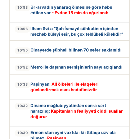
Ər-arvadın yanaraq ölməsinə görə həbs
10:58
edilən var
- Evdən 15 min də oğurlanıb
İlham Əziz: “Şah İsmayıl söhbətinin içindən
10:56
məzhəb küləyi əsir, bu çox təhlükəli küləkdir”
Cinayətdə şübhəli bilinən 70 nəfər saxlanıldı
10:55
Metro ilə daşınan sərnişinlərin sayı açıqlandı
10:52
Paşinyan:
Aİİ ölkələri ilə əlaqələri
10:33
gücləndirmək əsas hədəfimizdir
Dinamo məğlubiyyətindən sonra sərt
10:32
narazılıq:
Kapitanların fəaliyyəti ciddi suallar
doğurur
Ermənistan eyni vaxtda iki ittifaqa üzv ola
10:30
bilməz
-Paşinyan