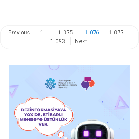
Posts
Previous
1
1. 075
1. 076
1. 077
…
…
1. 093
Next
pagination