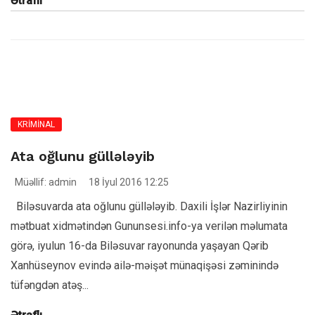
Ətraflı
KRİMİNAL
Ata oğlunu güllələyib
Müəllif: admin
18 İyul 2016 12:25
Biləsuvarda ata oğlunu güllələyib. Daxili İşlər Nazirliyinin
mətbuat xidmətindən Gununsesi.info-ya verilən məlumata
görə, iyulun 16-da Biləsuvar rayonunda yaşayan Qərib
Xanhüseynov evində ailə-məişət münaqişəsi zəminində
tüfəngdən atəş...