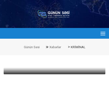
admin
19 İyul 2016 19:57
>
>
Günün Səsi
Xəbərlər
KRİMİNAL
Qadına zor tətbiq edib
- 36 minlik
oğurluq etdi