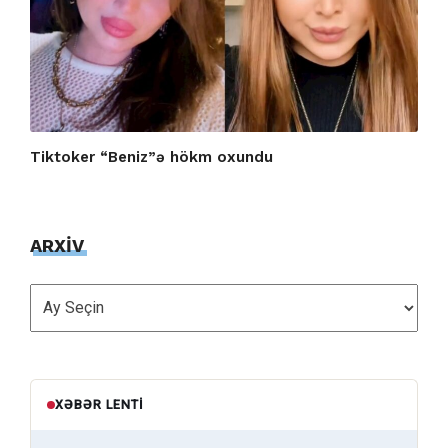
Tiktoker “Beniz”ə hökm oxundu
ARXİV
ARXİV
XƏBƏR LENTI