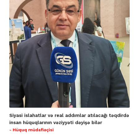
Siyasi islahatlar və real addımlar atılacağı təqdirdə
insan hüquqlarının vəziyyəti dəyişə bilər
- Hüquq müdafiəçisi