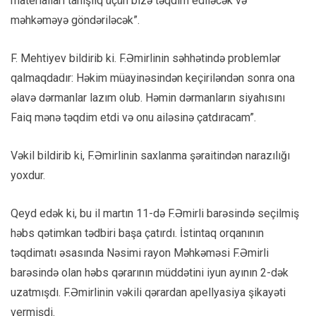
materialları tanışlıq üçün bizə təqdim ediləcək və
məhkəməyə göndəriləcək”.
F. Mehtiyev bildirib ki. F.Əmirlinin səhhətində problemlər
qalmaqdadır: Həkim müayinəsindən keçiriləndən sonra ona
əlavə dərmanlar lazım olub. Həmin dərmanların siyahısını
Faiq mənə təqdim etdi və onu ailəsinə çatdıracam”.
Vəkil bildirib ki, F.Əmirlinin saxlanma şəraitindən narazılığı
yoxdur.
Qeyd edək ki, bu il martın 11-də F.Əmirli barəsində seçilmiş
həbs qətimkan tədbiri başa çatırdı. İstintaq orqanının
təqdimatı əsasında Nəsimi rayon Məhkəməsi F.Əmirli
barəsində olan həbs qərarının müddətini iyun ayının 2-dək
uzatmışdı. F.Əmirlinin vəkili qərardan apellyasiya şikayəti
vermişdi.