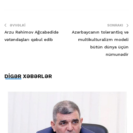
ƏVVƏLKI
SONRAKI
Arzu Rəhimov Ağcabədidə
Azərbaycanın tolerantlıq və
vətəndaşları qəbul edib
multikulturalizm modeli
bütün dünya üçün
nümunədir
DİGƏR XƏBƏRLƏR