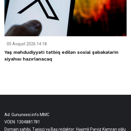
05 Avqust 2026 14:18
Yaş məhdudiyyəti tətbiq edilən sosial şəbəkələrin
siyahısı hazırlanacaq
Ad: Gununsesi.info MMC
VÖEN: 1304881781
Domain sahibi, Təsisçi və Baş redaktor: Həşimli Pərviz Kamran oğlu