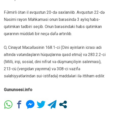
F.Əmirli ötən il avqustun 20-də saxlanılıb. Avqustun 22-də
Nəsimi rayon Məhkəməsi onun barəsində 3 aylıq həbs-
qətimkan tədbiri seçib. Onun barəsindəki həbs qətimkan
qərarının müddəti bir neçə dəfə artırılıb.
O, Cinayət Məcəlləsinin 168.1-ci (Dini ayinlərin icrası adı
altında vətəndaşların hüquqlarına qəsd etmə) və 283.2.2-ci
(Milli, irqi, sosial, dini nifrət və düşmənçiliyin salınması),
213-cü (vergidən yayınma) və 308-ci vəzifə
səlahiyyətlərindən sui-istifadə) maddələri ilə ittiham edilir.
Gununsesi.info