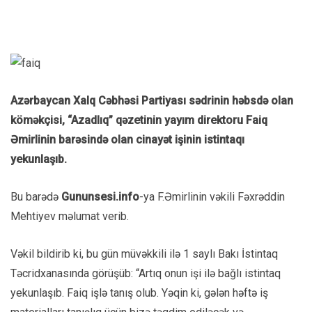
Azərbaycan Xalq Cəbhəsi Partiyası sədrinin həbsdə olan
köməkçisi, “Azadlıq” qəzetinin yayım direktoru Faiq
Əmirlinin barəsində olan cinayət işinin istintaqı
yekunlaşıb.
Bu barədə
Gununsesi.info
-ya F.Əmirlinin vəkili Fəxrəddin
Mehtiyev məlumat verib.
Vəkil bildirib ki, bu gün müvəkkili ilə 1 saylı Bakı İstintaq
Təcridxanasında görüşüb: “Artıq onun işi ilə bağlı istintaq
yekunlaşıb. Faiq işlə tanış olub. Yəqin ki, gələn həftə iş