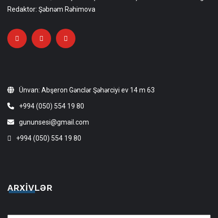
Redaktor: Şəbnəm Rəhimova
Ünvan: Abşeron Gənclər Şəhərciyi ev 14 m 63
+994 (050) 554 19 80
gununsesi@gmail.com
+994 (050) 554 19 80
ARXIVLƏR
Arxivlər