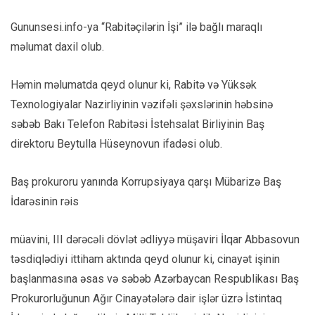
Gununsesi.info-ya “Rabitəçilərin İşi” ilə bağlı maraqlı
məlumat daxil olub.
Həmin məlumatda qeyd olunur ki, Rabitə və Yüksək
Texnologiyalar Nazirliyinin vəzifəli şəxslərinin həbsinə
səbəb Bakı Telefon Rabitəsi İstehsalat Birliyinin Baş
direktoru Beytulla Hüseynovun ifadəsi olub.
Baş prokuroru yanında Korrupsiyaya qarşı Mübarizə Baş
İdarəsinin rəis
müavini, III dərəcəli dövlət ədliyyə müşaviri İlqar Abbasovun
təsdiqlədiyi ittiham aktında qeyd olunur ki, cinayət işinin
başlanmasına əsas və səbəb Azərbaycan Respublikası Baş
Prokurorluğunun Ağır Cinayətələrə dair işlər üzrə İstintaq