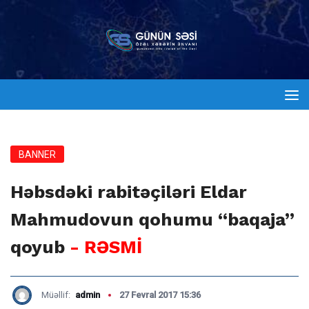
BANNER
Həbsdəki rabitəçiləri Eldar
Mahmudovun qohumu “baqaja”
qoyub
- RƏSMİ
Müəllif:
admin
27 Fevral 2017 15:36