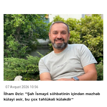
07 Avqust 2026 10:56
İlham Əziz: “Şah İsmayıl söhbətinin içindən məzhəb
küləyi əsir, bu çox təhlükəli küləkdir”