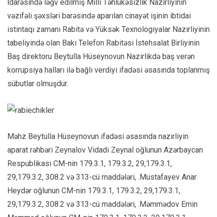
İdarəsində ləğv edilmiş Milli Təhlükəsizlik Nazirliyinin
vəzifəli şəxsləri barəsində aparılan cinayət işinin ibtidai
istintaqı zamanı Rabitə və Yüksək Texnologiyalar Nazirliyinin
tabeliyində olan Bakı Telefon Rabitəsi İstehsalat Birliyinin
Baş direktoru Beytulla Hüseynovun Nazirlikdə baş verən
korrupsiya halları ilə bağlı verdiyi ifadəsi əsasında toplanmış
sübutlar olmuşdur.
Məhz Beytulla Hüseynovun ifadəsi əsasında nazirliyin
aparat rəhbəri Zeynalov Vidadi Zeynal oğlunun Azərbaycan
Respublikası CM-nin 179.3.1, 179.3.2, 29,179.3.1,
29,179.3.2, 308.2 və 313-cü maddələri, .Mustafayev Anar
Heydər oğlunun CM-nin 179.3.1, 179.3.2, 29,179.3.1,
29,179.3.2, 308.2 və 313-cü maddələri, .Məmmədov Emin