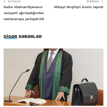
ƏVVƏLKI
SONRAKI
Naibə Allahverdiyevanın
Mikayıl Müşfiqin büstü tapıldı
vəziyyəti ağırlaşdığından
xəstəxanaya yerləşdirildi
DİGƏR XƏBƏRLƏR