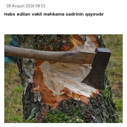
08 Avqust 2026 08:53
Həbs edilən vəkil məhkəmə sədrinin qayınıdır