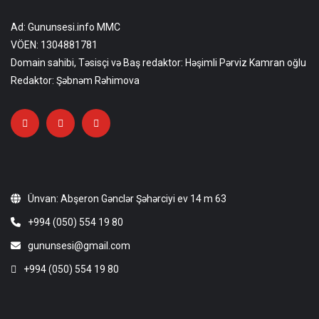
Ad: Gununsesi.info MMC
VÖEN: 1304881781
Domain sahibi, Təsisçi və Baş redaktor: Həşimli Pərviz Kamran oğlu
Redaktor: Şəbnəm Rəhimova
Ünvan: Abşeron Gənclər Şəhərciyi ev 14 m 63
+994 (050) 554 19 80
gununsesi@gmail.com
+994 (050) 554 19 80