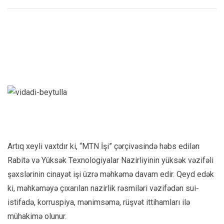
Artıq xeyli vaxtdır ki, “MTN İşi” çərçivəsində həbs edilən
Rabitə və Yüksək Texnologiyalar Nazirliyinin yüksək vəzifəli
şəxslərinin cinayət işi üzrə məhkəmə davam edir. Qeyd edək
ki, məhkəməyə çıxarılan nazirlik rəsmiləri vəzifədən sui-
istifadə, korruspiya, mənimsəmə, rüşvət ittihamları ilə
mühakimə olunur.