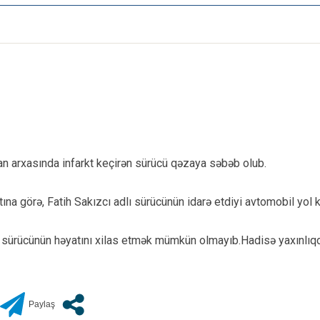
 arxasında infarkt keçirən sürücü qəzaya səbəb olub.
na görə, Fatih Sakızcı adlı sürücünün idarə etdiyi avtomobil yol kə
də, sürücünün həyatını xilas etmək mümkün olmayıb.Hadisə yaxınlı