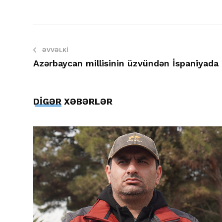
ƏVVƏLKI
Azərbaycan millisinin üzvündən İspaniyada
DİGƏR XƏBƏRLƏR