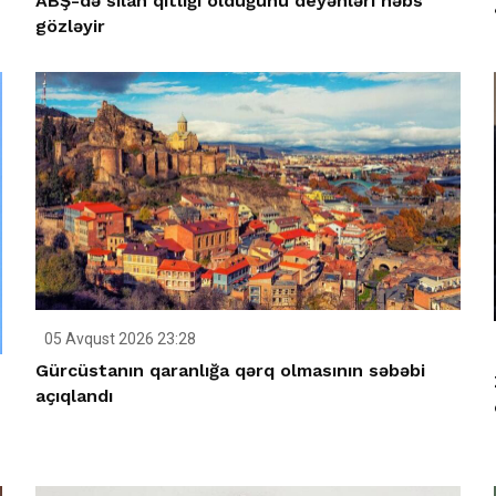
ABŞ-də silah qıtlığı olduğunu deyənləri həbs
gözləyir
05 Avqust 2026 23:28
Gürcüstanın qaranlığa qərq olmasının səbəbi
açıqlandı