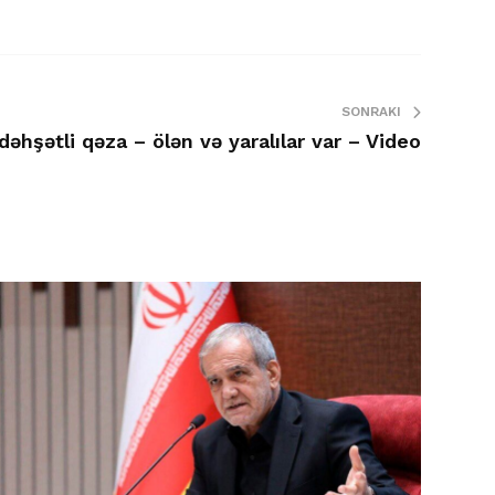
SONRAKI
əhşətli qəza – ölən və yaralılar var – Video