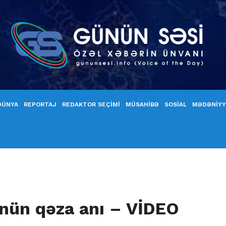
DÜNYA
REPORTAJ
REDAKTOR SEÇİMİ
MÜSAHİBƏ
SOSİAL
MƏDƏNİY
ünün qəza anı – VİDEO