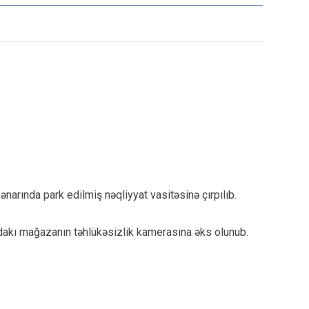
narında park edilmiş nəqliyyat vasitəsinə çırpılıb.
qdakı mağazanın təhlükəsizlik kamerasına əks olunub.