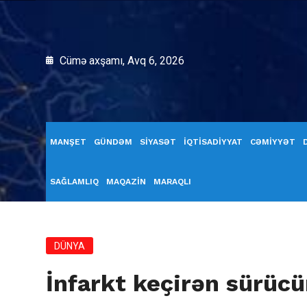
Cümə axşamı, Avq 6, 2026
MANŞET
GÜNDƏM
SİYASƏT
İQTİSADİYYAT
CƏMİYYƏT
SAĞLAMLIQ
MAQAZİN
MARAQLI
DÜNYA
İnfarkt keçirən sürüc