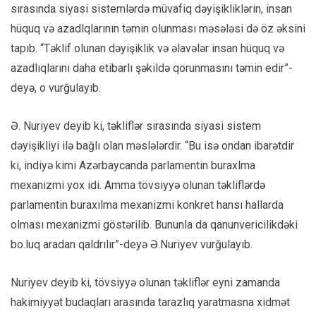
sırasında siyasi sistemlərdə müvafiq dəyişikliklərin, insan
hüquq və azadlqlarının təmin olunması məsələsi də öz əksini
tapıb. “Təklif olunan dəyişiklik və əlavələr insan hüquq və
azadlıqlarını daha etibarlı şəkildə qorunmasını təmin edir”-
deyə, o vurğulayıb.
Ə. Nuriyev deyib ki, təkliflər sırasında siyasi sistem
dəyişikliyi ilə bağlı olan məslələrdir. “Bu isə ondan ibarətdir
ki, indiyə kimi Azərbaycanda parlamentin buraxlma
mexanizmi yox idi. Amma tövsiyyə olunan təkliflərdə
parlamentin buraxılma mexanizmi konkret hansı hallarda
olması mexanizmi göstərilib. Bununla da qanunvericilikdəki
bo.luq aradan qaldrılır”-deyə Ə.Nuriyev vurğulayıb.
Nuriyev deyib ki, tövsiyyə olunan təkliflər eyni zamanda
hakimiyyət budaqları arasında tarazlıq yaratmasna xidmət