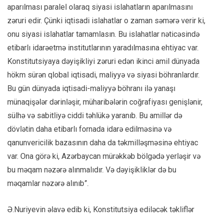
aparılması paralel olaraq siyasi islahatların aparılmasını
zəruri edir. Çünki iqtisadi islahatlar o zaman səmərə verir ki,
onu siyasi islahatlar tamamlasın. Bu islahatlar nəticəsində
etibarlı idarəetmə institutlarının yaradılmasına ehtiyac var.
Konstitutsiyaya dəyişikliyi zəruri edən ikinci amil dünyada
hökm sürən qlobal iqtisadi, maliyyə və siyasi böhranlardır.
Bu gün dünyada iqtisadi-maliyyə böhranı ilə yanaşı
münaqişələr dərinləşir, müharibələrin coğrafiyası genişlənir,
sülhə və sabitliyə ciddi təhlükə yaranıb. Bu amillər də
dövlətin daha etibarlı fornada idarə edilməsinə və
qanunvericilik bazasının daha da təkmilləşməsinə ehtiyac
var. Ona görə ki, Azərbaycan mürəkkəb bölgədə yerləşir və
bu məqam nəzərə alınmalıdır. Və dəyişikliklər də bu
məqamlar nəzərə alınıb”.
Ə.Nuriyevin əlavə edib ki, Konstitutsiya ediləcək təkliflər