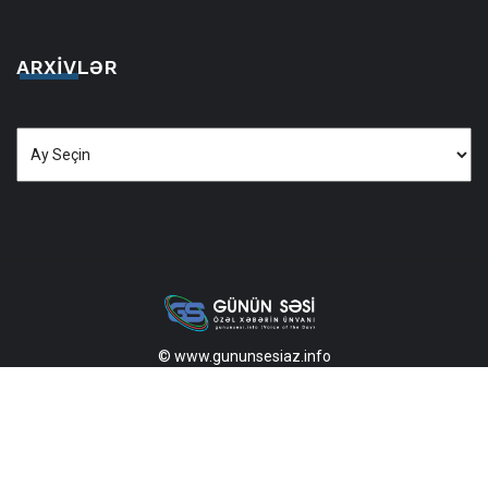
ARXIVLƏR
Arxivlər
© www.gununsesiaz.info
2013—2026 Məlumatdan istifadə etdikdə istinad mütləqdir