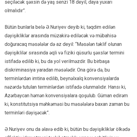
seçiləcək şəxsin də yaş senzi 18 deyil, daya yuxarı
olmalıdır”.
Bütün bunlarla belə Ə.Nuriyev deyib ki, təqdim edilən
dəyişikliklər arasında müzakirə ediləcək və mübahisə
doğuracaq məsələlər də az deyil: “Məsələn təklif olunan
dəyişiklilər sırasında əqli və fiziki qüsurlu şəxslər termini
istifadə edilib ki, bu da yol verilməzdir. Bu birbaşa
diskriminasiya yaradan məsələdir. Ona görə də, bu
terminlərdən imtina edilib, beynəlxalq konvensiyalarda
nəzərdə tutulan terminlərdən istifadə olunmalıdır. Hansı ki,
Azərbaycan həmən konvensiyalara qoşulub. Güman edirəm
ki, konstitutsiya məhkəməsi bu məsələlərə baxan zaman bu
terminləri dəyişəcək”.
Ə.Nuriyev onu da əlavə edib ki, bütün bu dəyişikliklər ölkədə