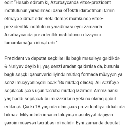
edir: “Hesab edirəm ki, Azərbaycanda vitse-prezident
institutunun yaradılması daha effektli idarəetməni təmin
etməyə xidmət edir. Belə demək mümkünsə vitse-
prezidentlik institutnun yaradlması eyni zamanda
Azərbaycanda prezidentlik institutunun dizaynını
tamamlamağa xidmət edir”.
Prezident və deputat seçkiləri ilə bağlı məsələyə gəldikdə
Ə.Nuriyev deyib ki, yaş senzi aradan qaldırılsa da, bununla
bağlı seşçki qanunvericiliyində mütləq formada müəyyən ya.
senzi müəyyənləşdiriləcək:“Bu mütləq olacaq. Ali vəzifəyə
seçiləcək şəxs üçün təcrübə mütləq lazımdır. Amma hansı
yaş həddi seçiləcək bu müzakirlərin yekunu olaraq qəbul
ediləcək. Çünki 18 yaşında olan şəxs prezidentliyə iddialı ola
bilməz. Milyonlarla insanın taleyinə məsuliyyət daşıyan
şəxsin müəyyən təcrübəsi olmalıdır. Eyni zamanda deputat