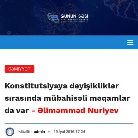
CƏMİYYƏT
Konstitutsiyaya dəyişikliklər
sırasında mübahisəli məqamlar
da var
- Əliməmməd Nuriyev
Müəllif:
admin
19 İyul 2016 17:24