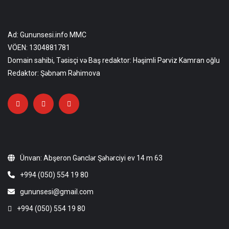
Ad: Gununsesi.info MMC
VÖEN: 1304881781
Domain sahibi, Təsisçi və Baş redaktor: Həşimli Pərviz Kamran oğlu
Redaktor: Şəbnəm Rəhimova
Ünvan: Abşeron Gənclər Şəhərciyi ev 14 m 63
+994 (050) 554 19 80
gununsesi@gmail.com
+994 (050) 554 19 80