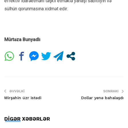
effektiv idarəetməni təşkil etməklə yanaşı sabitliyin və
sülhün qorunmasına xidmət edir.
Mürtəza Bunyadlı
ƏVVƏLKI
SONRAKI
Mirşahin üzr istədi
Dollar yenə bahalaşdı
DİGƏR XƏBƏRLƏR