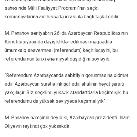
sahəsində Milli Fəaliyyət Proqramı”nın seçki
komissiyalarına aid hissədə icrası ilə bağlı təşkil edilir.
M. Pənahov sentyabrın 26-da Azərbaycan Respublikasının
Konstitusiyasında dəyişikliklər edilməsi məqsədilə
ümumxalq səsverməsi (referendum) keçiriləcəyini, bu
referendumun tarixi əhəmiyyət daşıdığını söyləyib:
“Referendum Azərbaycanda sabitliyin qorunmasına xidmət
edir. Azərbaycan sürətlə inkişaf edir, əhalinin həyat şəraiti
yaxşılaşır. Biz seçkiləri yüksək standartdarla keçirmişik, bu
referendumu da yüksək səviyyədə keçirməliyik”.
M. Pənahov həmçinin deyib ki, Azərbaycan prezidenti İlham
Əliyevin reytinqi çox yüksəkdir: