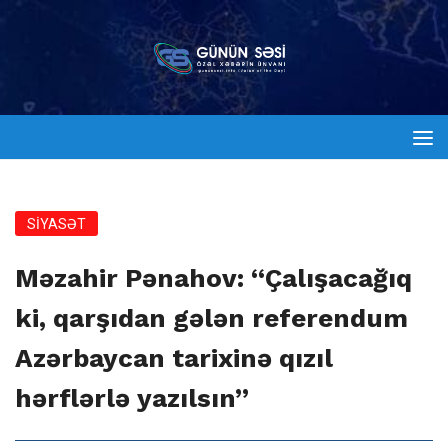
SİYASƏT
Məzahir Pənahov: “Çalışacağıq
ki, qarşıdan gələn referendum
Azərbaycan tarixinə qızıl
hərflərlə yazılsın”