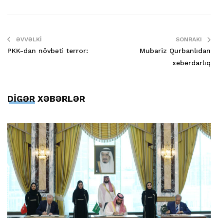
ƏVVƏLKI
SONRAKI
PKK-dan növbəti terror:
Mubariz Qurbanlıdan
xəbərdarlıq
DİGƏR XƏBƏRLƏR