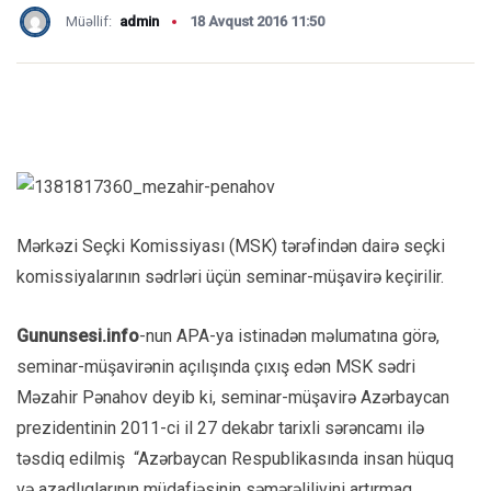
Müəllif:
admin
18 Avqust 2016 11:50
Mərkəzi Seçki Komissiyası (MSK) tərəfindən dairə seçki
komissiyalarının sədrləri üçün seminar-müşavirə keçirilir.
Gununsesi.info
-nun APA-ya istinadən məlumatına görə,
seminar-müşavirənin açılışında çıxış edən MSK sədri
Məzahir Pənahov deyib ki, seminar-müşavirə Azərbaycan
prezidentinin 2011-ci il 27 dekabr tarixli sərəncamı ilə
təsdiq edilmiş “Azərbaycan Respublikasında insan hüquq
və azadlıqlarının müdafiəsinin səmərəliliyini artırmaq