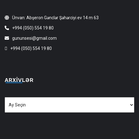
Ünvan: Abşeron Gənclər Şəhərciyi ev 14 m 63
+994 (050) 554 19 80
gununsesi@gmail.com
+994 (050) 554 19 80
ARXIVLƏR
Arxivlər