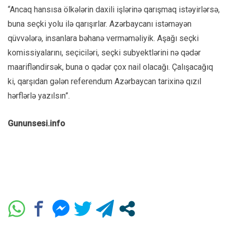
“Ancaq hansısa ölkələrin daxili işlərinə qarışmaq istəyirlərsə,
buna seçki yolu ilə qarışırlar. Azərbaycanı istəməyən
qüvvələrə, insanlara bəhanə verməməliyik. Aşağı seçki
komissiyalarını, seçiciləri, seçki subyektlərini nə qədər
maarifləndirsək, buna o qədər çox nail olacağı. Çalışacağıq
ki, qarşıdan gələn referendum Azərbaycan tarixinə qızıl
hərflərlə yazılsın”.
Gununsesi.info