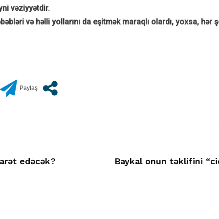
ni vəziyyətdir.
bləri və həlli yollarını da eşitmək maraqlı olardı, yoxsa, hə
zarət edəcək?
Baykal onun təklifini “c