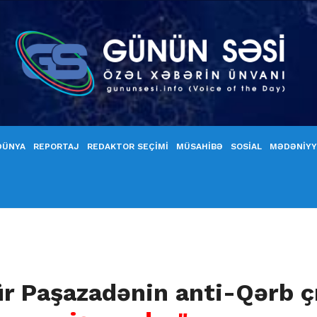
DÜNYA
REPORTAJ
REDAKTOR SEÇİMİ
MÜSAHİBƏ
SOSİAL
MƏDƏNİY
ür Paşazadənin anti-Qərb ç