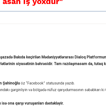
asan iş yoxdur"
azadə Bakıda keçirilən Mədəniyyətlərarası Dialoq Platformunun
ətlərinin siyasətinin bəhrəsidir. Tam razılaşmasam da, tutaq ki,
n Şahinoğlu
öz “Facebook” statusunda yazıb.
sındakı gərginliyin və bölgədə nüfuz qarşıdurmasının səbəbkarı ki
isə ona qarşı vuruşanları dəstəkləyir.