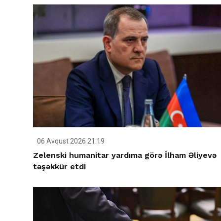
06 Avqust 2026 21:19
Zelenski humanitar yardıma görə İlham Əliyevə
təşəkkür etdi