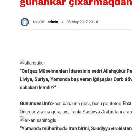
günahkar çıxarmaqdan 
Müəllif:
admin
06 May 2017 20:14
“Qafqaz Müsəlmanları İdarəsinin sədri Allahşükür Paş
Liviya, Suriya, Yəməndə baş verən iğtişaşlar Qərb dövl
səbəkarı kimdir?”
Gununsesi.info
-nun xəbərinə görə, bunu politoloq
Elxa
Onun sözlərinə görə, axı, İranla Səduyyə Ərəbistanı ara
“Yəməndə müharibədə İran birini, Səudiyyə Ərəbistanı 