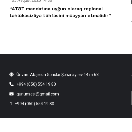
05 Avqust 2026 14:36
“ATƏT mandatına uyğun olaraq regional
təhlükəsizliyə töhfəsini müəyyən etməlidir”
Ünvan: Abşeron Gənclər Şəhərciyi ev 14 m 63
+994 (050) 554 19 80
gununsesi@gmail.com
+994 (050) 554 19 80