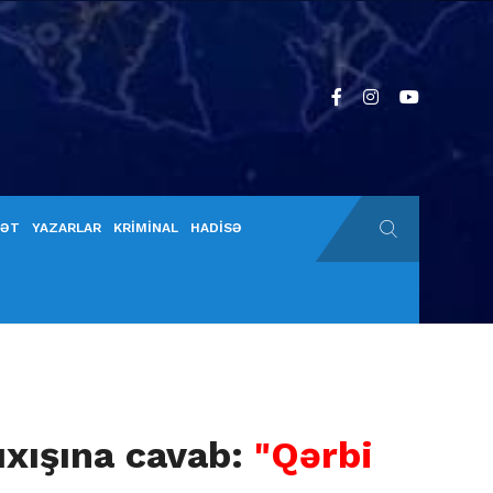
YƏT
YAZARLAR
KRİMİNAL
HADİSƏ
ıxışına cavab:
"Qərbi