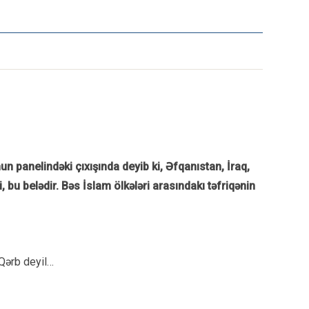
 panelindəki çıxışında deyib ki, Əfqanıstan, İraq,
 bu belədir. Bəs İslam ölkələri arasındakı təfriqənin
 Qərb deyil…