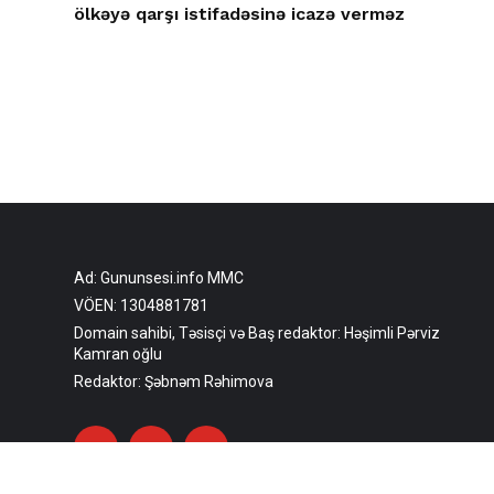
ölkəyə qarşı istifadəsinə icazə verməz
Ad: Gununsesi.info MMC
VÖEN: 1304881781
Domain sahibi, Təsisçi və Baş redaktor: Həşimli Pərviz
Kamran oğlu
Redaktor: Şəbnəm Rəhimova