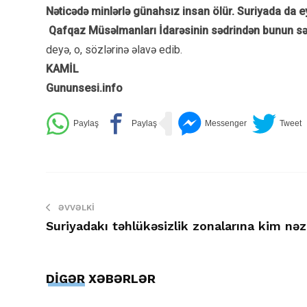
Nəticədə minlərlə günahsız insan ölür. Suriyada da ey
Qafqaz Müsəlmanları İdarəsinin sədrindən bunun səbə
deyə, o, sözlərinə əlavə edib.
KAMİL
Gununsesi.info
ƏVVƏLKI
Suriyadakı təhlükəsizlik zonalarına kim nə
DİGƏR XƏBƏRLƏR