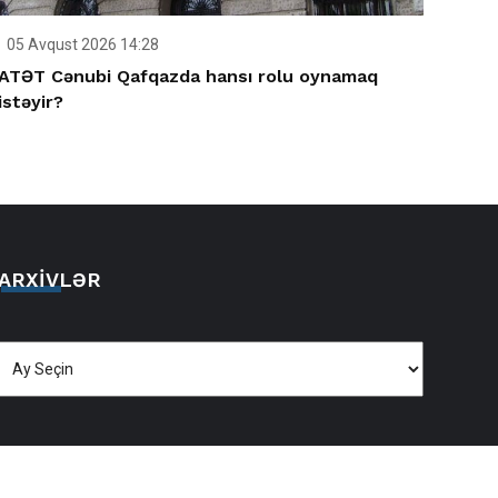
05 Avqust 2026 14:28
ATƏT Cənubi Qafqazda hansı rolu oynamaq
istəyir?
ARXIVLƏR
Arxivlər