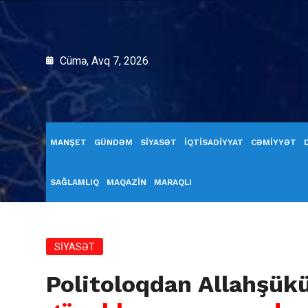
Cümə, Avq 7, 2026
MANŞET
GÜNDƏM
SİYASƏT
İQTİSADİYYAT
CƏMİYYƏT
SAĞLAMLIQ
MAQAZİN
MARAQLI
SİYASƏT
Politoloqdan Allahşük