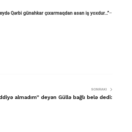
r şeydə Qərbi günahkar çıxarmaqdan asan iş yoxdur…”
–
SONRAKI
iddiyə almadım” deyən Güllə bağlı belə dedi: