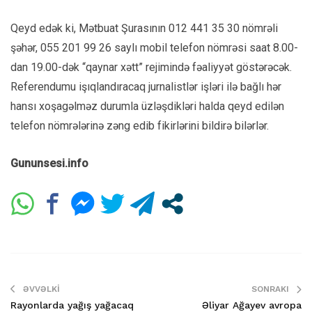
Qeyd edək ki, Mətbuat Şurasının 012 441 35 30 nömrəli
şəhər, 055 201 99 26 saylı mobil telefon nömrəsi saat 8.00-
dan 19.00-dək “qaynar xətt” rejimində fəaliyyət göstərəcək.
Referendumu işıqlandıracaq jurnalistlər işləri ilə bağlı hər
hansı xoşagəlməz durumla üzləşdikləri halda qeyd edilən
telefon nömrələrinə zəng edib fikirlərini bildirə bilərlər.
Gununsesi.info
ƏVVƏLKI
SONRAKI
Rayonlarda yağış yağacaq
Əliyar Ağayev avropa