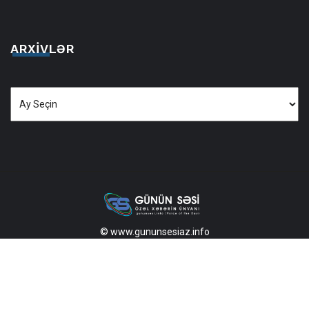
ARXIVLƏR
Arxivlər
© www.gununsesiaz.info
2013—2026 Məlumatdan istifadə etdikdə istinad mütləqdir