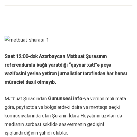
Saat 12:00-dək Azərbaycan Mətbuat Şurasının
referendumla bağlı yaratdığı “qaynar xətt”ə peşə
vəzifəsini yerinə yetirən jurnalistlər tərəfindən hər hansı
müraciət daxil olmayıb.
Mətbuat Şurasından
Gununsesi.info
-ya verilən məlumata
görə, paytaxtda və bölgələrdəki dairə və məntəqə seçki
komissiyalarında olan Şuranın İdarə Heyətinin üzvləri də
medianın sərbəst şəkildə səsvermənin gedişini
işıqlandırdığının şahidi olublar.