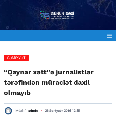
CƏMİYYƏT
“Qaynar xətt”ə jurnalistlər
tərəfindən müraciət daxil
olmayıb
Müəllif:
admin
26 Sentyabr 2016 12:45