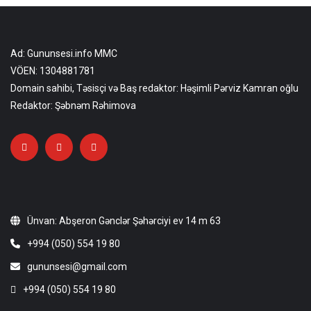
Ad: Gununsesi.info MMC
VÖEN: 1304881781
Domain sahibi, Təsisçi və Baş redaktor: Həşimli Pərviz Kamran oğlu
Redaktor: Şəbnəm Rəhimova
Ünvan: Abşeron Gənclər Şəhərciyi ev 14 m 63
+994 (050) 554 19 80
gununsesi@gmail.com
+994 (050) 554 19 80