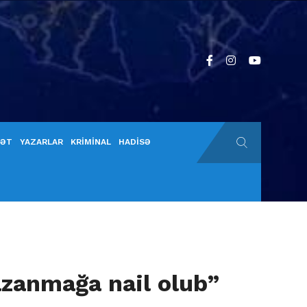
YƏT
YAZARLAR
KRİMİNAL
HADİSƏ
azanmağa nail olub”