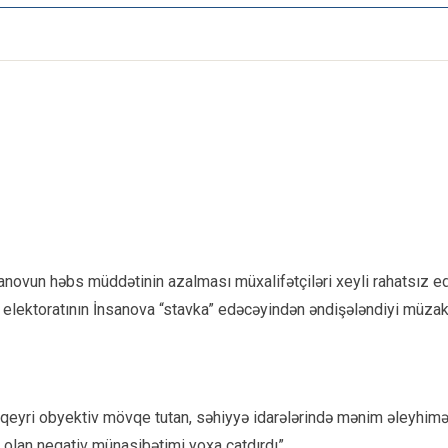
anovun həbs müddətinin azalması müxalifətçiləri xeyli rahatsız ed
 elektoratının İnsanova “stavka” edəcəyindən əndişələndiyi müza
 qeyri obyektiv mövqe tutan, səhiyyə idarələrində mənim əleyhimə 
lan neqativ münasibətimi yoxa çatdırdı”.