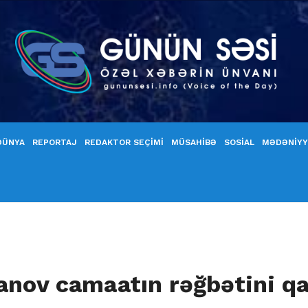
DÜNYA
REPORTAJ
REDAKTOR SEÇİMİ
MÜSAHİBƏ
SOSİAL
MƏDƏNİY
sanov camaatın rəğbətini q