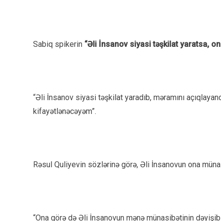
Sabiq spikerin
“Əli İnsanov siyasi təşkilat yaratsa, 
“Əli İnsanov siyasi təşkilat yaradıb, məramını açıqlay
kifayətlənəcəyəm”.
Rəsul Quliyevin sözlərinə görə, Əli İnsanovun ona mün
“Ona görə də Əli İnsanovun mənə münasibətinin dəyişi