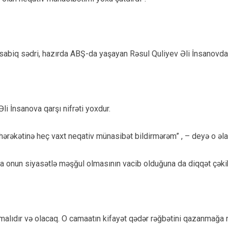
sabiq sədri, hazırda ABŞ-da yaşayan Rəsul Quliyev Əli İnsanovda
li İnsanova qarşı nifrəti yoxdur.
hərəkətinə heç vaxt neqativ münasibət bildirmərəm” , – deyə o əla
a onun siyasətlə məşğul olmasının vacib olduğuna da diqqət çəki
alıdır və olacaq. O camaatın kifayət qədər rəğbətini qazanmağa n