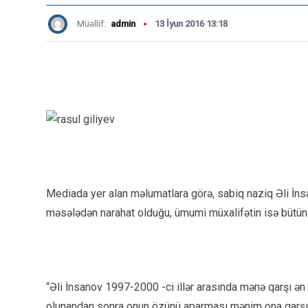
Müəllif:
admin
13 İyun 2016 13:18
Mediada yer alan məlumatlara görə, sabiq naziq Əli İns
məsələdən narahat olduğu, ümumi müxalifətin isə bütün
“Əli İnsanov 1997-2000 -ci illər arasında mənə qarşı ən
olunandan sonra onun özünü aparması mənim ona qarşı o