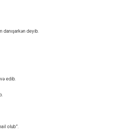
n danışarkən deyib.
və edib.
b.
ail olub”.