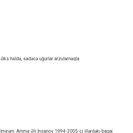
. Əks halda, sadəcə uğurlar arzulamaqla
mirəm. Amma Əli İnsanov 1994-2005-ci illərdəki baqaj