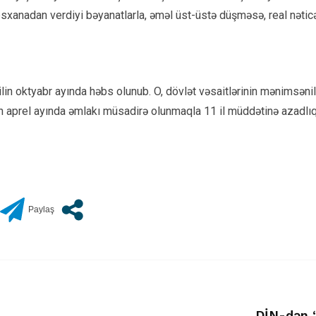
sxanadan verdiyi bəyanatlarla, əməl üst-üstə düşməsə, real nəticə
ilin oktyabr ayında həbs olunub. O, dövlət vəsaitlərinin mənimsən
 ilin aprel ayında əmlakı müsadirə olunmaqla 11 il müddətinə azad
DİN-dən “