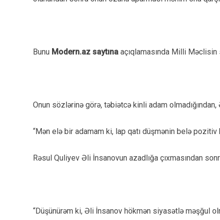
Bunu
Modern.az saytına
açıqlamasında Milli Məclisin 
Onun sözlərinə görə, təbiətcə kinli adam olmadığından, Ə
“Mən elə bir adamam ki, lap qatı düşmənin belə pozitiv 
Rəsul Quliyev Əli İnsanovun azadlığa çıxmasından sonr
“Düşünürəm ki, Əli İnsanov hökmən siyasətlə məşğul olm