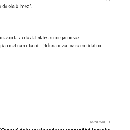
 də ola bilməz”.
ilməsində və dövlət aktivlərinin qanunsuz
lıqdan məhrum olunub. Əli İnsanovun cəza müddətinin
SONRAKI
Qanun”dakı yoxlamaların qanuniliyi barədə: