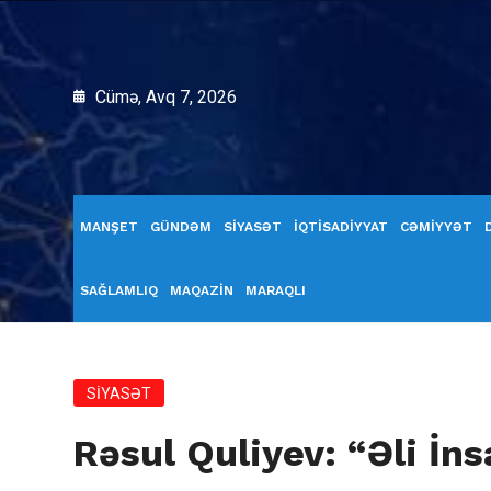
Cümə, Avq 7, 2026
MANŞET
GÜNDƏM
SİYASƏT
İQTİSADİYYAT
CƏMİYYƏT
SAĞLAMLIQ
MAQAZİN
MARAQLI
SİYASƏT
Rəsul Quliyev: “Əli İn