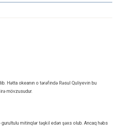
ib. Hətta okeanın o tərəfində Rəsul Quliyevin bu
kirə mövzusudur.
gurultulu mitinqlər təşkil edən şəxs olub. Ancaq həbs