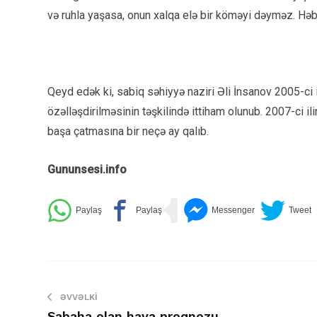
və ruhla yaşasa, onun xalqa elə bir köməyi dəyməz. Həb
Qeyd edək ki, sabiq səhiyyə naziri Əli İnsanov 2005-ci 
özəlləşdirilməsinin təşkilində ittiham olunub. 2007-ci
başa çatmasına bir neçə ay qalıb.
Gununsesi.info
ƏVVƏLKI
Sabaha olan hava proqnozu