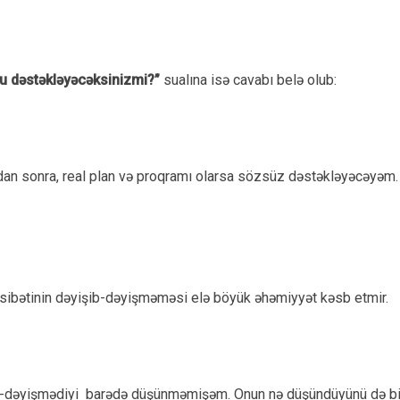
onu dəstəkləyəcəksinizmi?”
sualına isə cavabı belə olub:
andan sonra, real plan və proqramı olarsa sözsüz dəstəkləyəcəyəm
asibətinin dəyişib-dəyişməməsi elə böyük əhəmiyyət kəsb etmir.
b-dəyişmədiyi barədə düşünməmişəm. Onun nə düşündüyünü də bil