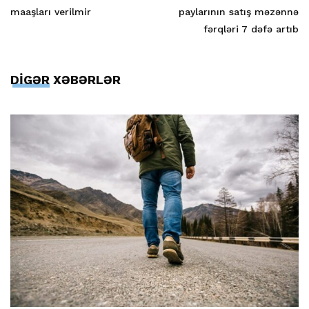
maaşları verilmir
paylarının satış məzənnə
fərqləri 7 dəfə artıb
DİGƏR XƏBƏRLƏR