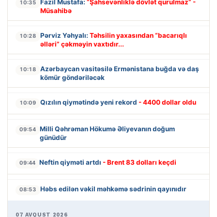
Fazil Mustafa:
“Şahsevənliklə dövlət qurulmaz” -
10:35
Müsahibə
Pərviz Yəhyalı:
Təhsilin yaxasından “bacarıqlı
10:28
əlləri” çəkməyin vaxtıdır...
Azərbaycan vasitəsilə Ermənistana buğda və daş
10:18
kömür göndəriləcək
Qızılın qiymətində yeni rekord
- 4400 dollar oldu
10:09
Milli Qəhrəman Hökumə Əliyevanın doğum
09:54
günüdür
Neftin qiyməti artdı
- Brent 83 dolları keçdi
09:44
Həbs edilən vəkil məhkəmə sədrinin qayınıdır
08:53
07 AVQUST 2026