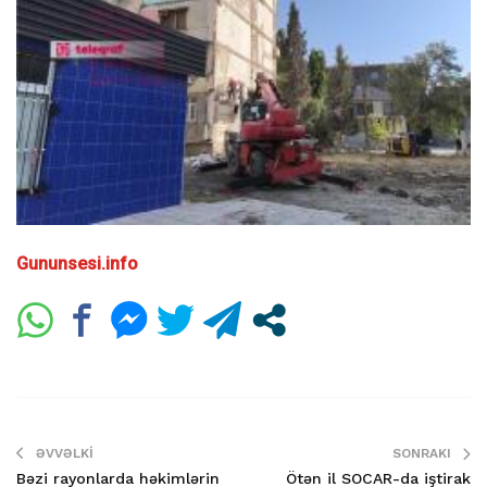
Gununsesi.info
ƏVVƏLKI
SONRAKI
Bəzi rayonlarda həkimlərin
Ötən il SOCAR-da iştirak