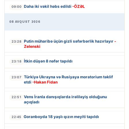
Daha iki vəkil həbs edildi
-ÖZƏL
09:00
08 AVQUST 2026
Putin müharibə üçün gizli səfərbərlik hazırlayır
-
23:28
Zelenski
İtkin düşən 8 nəfər tapıldı
23:18
Türkiyə Ukrayna və Rusiyaya moratorium təklif
23:07
etdi
-Hakan Fidan
Vens İranla danışıqlarda irəliləyiş olduğunu
22:51
açıqladı
Goranboyda 18 yaşlı qızın meyiti tapıldı
22:45