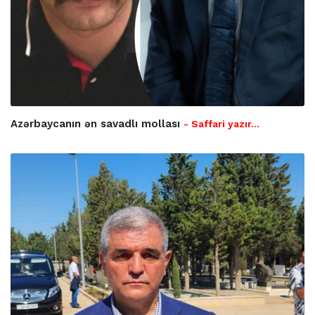
Azərbaycanın ən savadlı mollası
- Saffari yazır…