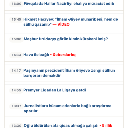
Fövqəladə Hallar Nazirliyi əhaliyə müraciət edib
16:00
Hikmət Hacıyev: “İlham Əliyev müharibəni, həm də
15:45
sülhü qazanıb”
— VİDEO
Məşhur fırıldaqçı görün kimin kürəkəni imiş?
15:00
Hava ilə bağlı
- Xəbərdarlıq
14:33
Paşinyanın prezident İlham Əliyevə zəngi sülhün
14:17
bərqərarı deməkdir
Premyer Liqadan La Liqaya getdi
14:05
Jurnalistlərə hücum edənlərlə bağlı araşdırma
13:37
aparılır
Oğlu öldürülən ata qisas almağa çalışdı
- 5 illik
13:30