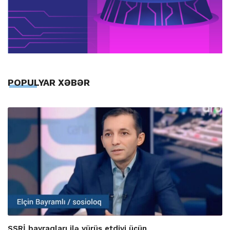
POPULYAR XƏBƏR
SSRİ bayraqları ilə yürüş etdiyi üçün