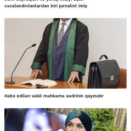
cəzalandırılanlardan biri jurnalist imiş
Həbs edilən vəkil məhkəmə sədrinin qayınıdır