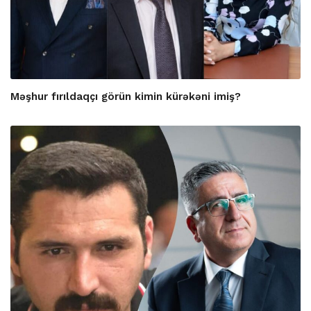
Məşhur fırıldaqçı görün kimin kürəkəni imiş?