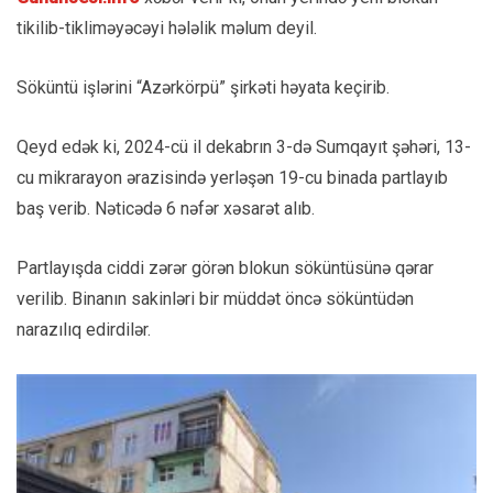
tikilib-tikliməyəcəyi hələlik məlum deyil.
Söküntü işlərini “Azərkörpü” şirkəti həyata keçirib.
Qeyd edək ki, 2024-cü il dekabrın 3-də Sumqayıt şəhəri, 13-
cu mikrarayon ərazisində yerləşən 19-cu binada partlayıb
baş verib. Nəticədə 6 nəfər xəsarət alıb.
Partlayışda ciddi zərər görən blokun söküntüsünə qərar
verilib. Binanın sakinləri bir müddət öncə söküntüdən
narazılıq edirdilər.