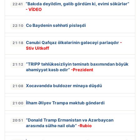
“Bakıda deyildim, gəlib gördüm ki, evimi sökürlər”
22:41
- VİDEO
Co Baydenin səhhəti pisləşdi
22:10
Cənubi Qafqaz ölkələrinin gələcəyi parlaqdır
-
21:18
Stiv Uitkoff
“TRIPP təhlükəsizliyin təminatı baxımından böyük
21:12
əhəmiyyət kəsb edir”
-Prezident
Xocavənddə buldozer minaya düşdü
21:08
İlham Əliyev Trampa məktub göndərdi
21:00
“Donald Tramp Ermənistan və Azərbaycan
20:51
arasında sülhə nail olub”
-Rubio