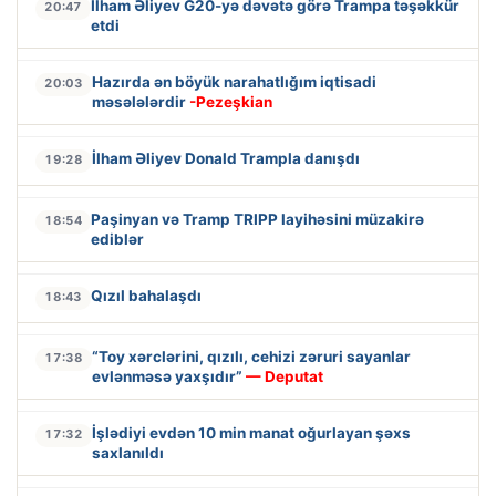
İlham Əliyev G20-yə dəvətə görə Trampa təşəkkür
20:47
etdi
Hazırda ən böyük narahatlığım iqtisadi
20:03
məsələlərdir
-Pezeşkian
İlham Əliyev Donald Trampla danışdı
19:28
Paşinyan və Tramp TRIPP layihəsini müzakirə
18:54
ediblər
Qızıl bahalaşdı
18:43
“Toy xərclərini, qızılı, cehizi zəruri sayanlar
17:38
evlənməsə yaxşıdır”
— Deputat
İşlədiyi evdən 10 min manat oğurlayan şəxs
17:32
saxlanıldı