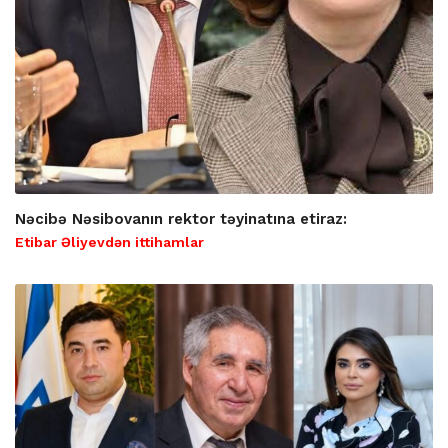
Nəcibə Nəsibovanın rektor təyinatına etiraz:
Etibar Əliyevdən ittihamlar