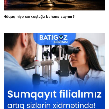
Hüquq niyə sərxoşluğu bəhanə saymır?