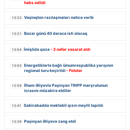
həbs edildi
Vaşinqton razılaşmaları nəticə verib
13:22
Bazar günü 40 dərəcə isti olacaq
13:21
İmişlidə qəza
- 3 nəfər xəsarət aldı
13:04
Energetiklərlə bağlı ümumrespublika yarışının
13:03
regional turu keçirildi
- Fotolar
İlham Əliyevlə Paşinyan TRIPP marşrutunun
12:59
icrasını müzakirə etdilər
Sabirabadda məktəbli qızın meyiti tapıldı
12:41
Paşinyan Əliyevə zəng etdi
12:39