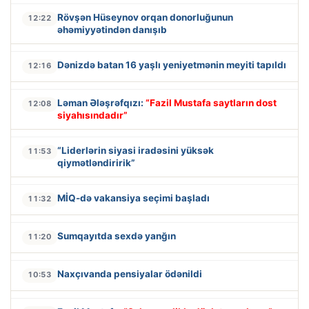
Rövşən Hüseynov orqan donorluğunun
12:22
əhəmiyyətindən danışıb
Dənizdə batan 16 yaşlı yeniyetmənin meyiti tapıldı
12:16
Ləman Ələşrəfqızı:
“Fazil Mustafa saytların dost
12:08
siyahısındadır”
“Liderlərin siyasi iradəsini yüksək
11:53
qiymətləndiririk”
MİQ-də vakansiya seçimi başladı
11:32
Sumqayıtda sexdə yanğın
11:20
Naxçıvanda pensiyalar ödənildi
10:53