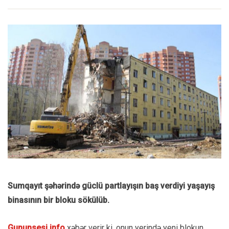
Sumqayıt şəhərində güclü partlayışın baş verdiyi yaşayış
binasının bir bloku sökülüb.
Gununsesi.info
xəbər verir ki, onun yerində yeni blokun