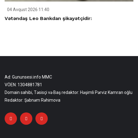
04 Avqust 2026 11:40
Vətəndaş Leo Bankdan şikayətçidir:
Ad: Gununsesi.info MMC
VÖEN: 1304881781
Domain sahibi, Təsisçi və Baş redaktor: Həşimli Pərviz Kamran oğlu
Redaktor: Şəbnəm Rəhimova