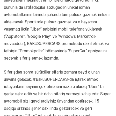
şirkətindən məlumat verilib. Məlumatda qeyd edilir ki,
bununla da istifadəçilər sözügedən unikal idman
avtomobillərinin birində şəhərdə tam pulsuz gəzmək imkanı
əldə eəcək. Sportkarla pulsuz gəzmək və o həyəcanı
yaşamaq üçün “Uber” tətbiqini mobil telefona yükləmək
(“AppStore”, “Google Play” və “Windows Market”də
mövcuddur), BAKUSUPERCARS promokodu daxil etmək və
tətbiqin “Promokpdlar” bölməsində “SuperCar” opsiyasını
seçərək sifariş etmək lazımdır.
Sifarişdən sonra sürücülər sifariş zamanı qeyd olunan
ünvana gələcək. #BakuSUPERCARS-da iştirak etmək
istəyənlərin sayının çox olmasını nəzərə alaraq “Uber” bir
qədər səbr edib və bir daha sifariş verməyi xahiş edir. Super
avtomobil sizi qeyd etdiyiniz ünvandan götürəcək, 15
dəqiqə ərzində şəhər daxilində gəzdirəcək və geri
qaytaracaq. “Uber” istəyirik ki, sözügedən gəzinti