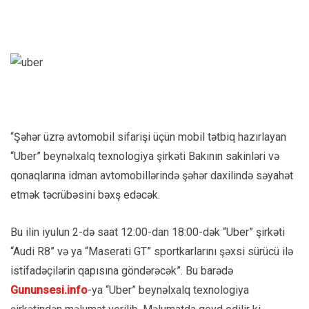
“Şəhər üzrə avtomobil sifarişi üçün mobil tətbiq hazırlayan
“Uber” beynəlxalq texnologiya şirkəti Bakının sakinləri və
qonaqlarına idman avtomobillərində şəhər daxilində səyahət
etmək təcrübəsini bəxş edəcək.
Bu ilin iyulun 2-də saat 12:00-dan 18:00-dək “Uber” şirkəti
“Audi R8” və ya “Maserati GT” sportkarlarını şəxsi sürücü ilə
istifadəçilərin qapısına göndərəcək”. Bu barədə
G
ununsesi.info
-ya “Uber” beynəlxalq texnologiya