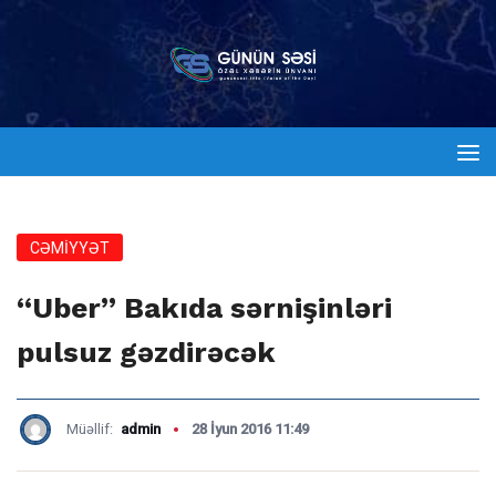
CƏMİYYƏT
“Uber” Bakıda sərnişinləri
pulsuz gəzdirəcək
Müəllif:
admin
28 İyun 2016 11:49