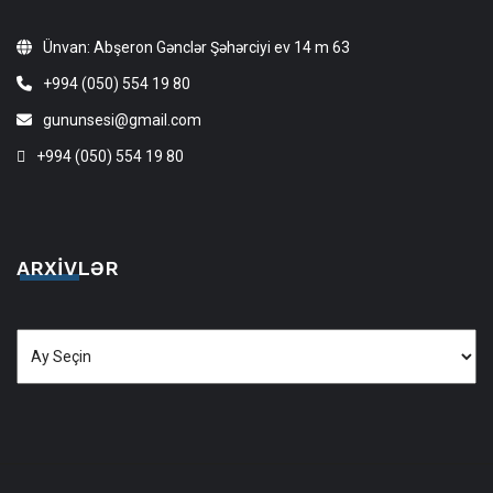
Ünvan: Abşeron Gənclər Şəhərciyi ev 14 m 63
+994 (050) 554 19 80
gununsesi@gmail.com
+994 (050) 554 19 80
ARXIVLƏR
Arxivlər