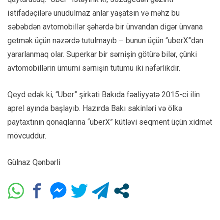
istifadəçilərə unudulmaz anlar yaşatsın və məhz bu
səbəbdən avtomobillər şəhərdə bir ünvandan digər ünvana
getmək üçün nəzərdə tutulmayıb – bunun üçün “uberX”dən
yararlanmaq olar. Superkar bir sərnişin götürə bilər, çünki
avtomobillərin ümumi sərnişin tutumu iki nəfərlikdir.
Qeyd edək ki, “Uber” şirkəti Bakıda fəaliyyətə 2015-ci ilin
aprel ayında başlayıb. Hazırda Bakı sakinləri və ölkə
paytaxtının qonaqlarına “uberX” kütləvi seqment üçün xidmət
mövcuddur.
Gülnaz Qənbərli