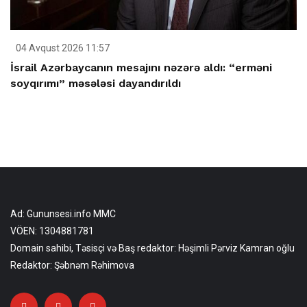
04 Avqust 2026 11:57
İsrail Azərbaycanın mesajını nəzərə aldı: “erməni
soyqırımı” məsələsi dayandırıldı
Ad: Gununsesi.info MMC
VÖEN: 1304881781
Domain sahibi, Təsisçi və Baş redaktor: Həşimli Pərviz Kamran oğlu
Redaktor: Şəbnəm Rəhimova