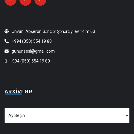
Ünvan: Abşeron Gənclər Şəhərciyi ev 14 m 63
+994 (050) 554 19 80
gununsesi@gmail.com
+994 (050) 554 19 80
ARXIVLƏR
Arxivlər