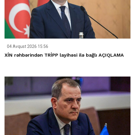
04 Avqust 2026 15:56
XİN rəhbərindən TRİPP layihəsi ilə bağlı AÇIQLAMA