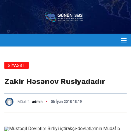
SİYASƏT
Zakir Həsənov Rusiyadadır
Müəllif:
admin
06 İyun 2018 13:19
Müstəqil Dövlətlər Birliyi iştirakçı-dövlətlərinin Müdafiə