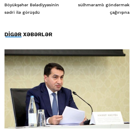
Böyükşəhər Bələdiyyəsinin
sülhməramlı göndərmək
sədri ilə görüşdü
çağırışına
DİGƏR XƏBƏRLƏR