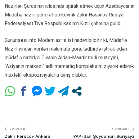
Nazirləri Şurasının iclasında iştirak etmək üçün Azərbaycanın
Müdafiə naziri general-polkovnik Zakir Həsənov Rusiya
Federasiyası Tıva Respublikasının Kızıl şəhərinə gəlib.
Gununsesi.info Modern.az
–
a istinadən bildirir ki, Müdafiə
Nazirliyindən verilən məlumata görə, tədbirdə iştirak edən
müdafiə nazirləri Tıvanın Aldan-Maadır milli muzeyini,
“Asiyanın mərkəzi” adlı memarlıq kompleksini ziyarət edərək
müxtəlif ekspozisiyalarla tanış olublar.
ƏVVƏLKI
SONRAKI
Zakir Fərəcov Ankara
YAP-dan Şoyqunun Suriyaya