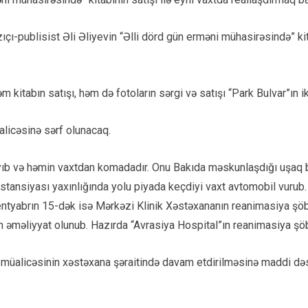
çı-publisist Əli Əliyevin “Əlli dörd gün erməni mühasirəsində” ki
 kitabın satışı, həm də fotoların sərgi və satışı “Park Bulvar”ın i
alicəsinə sərf olunacaq.
rayıb və həmin vaxtdan komadadır. Onu Bakıda məskunlaşdığı uşaq
tansiyası yaxınlığında yolu piyada keçdiyi vaxt avtomobil vurub. A
sentyabrın 15-dək isə Mərkəzi Klinik Xəstəxananın reanimasiya şö
n əməliyyat olunub. Hazırda “Avrasiya Hospital”ın reanimasiya şöb
 müalicəsinin xəstəxana şəraitində davam etdirilməsinə maddi də