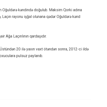
unun Oğuldərə kəndində doğulub. Maksim Qorki adına
lə, Laçın rayonu işğal olunana qədər Oğuldərə kənd
air Ağa Laçınlının qardaşıdır.
Üstündən 20 ilə yaxın vaxt ötəndən sonra, 2012-ci ildə
i oxuculara pulsuz paylanıb.