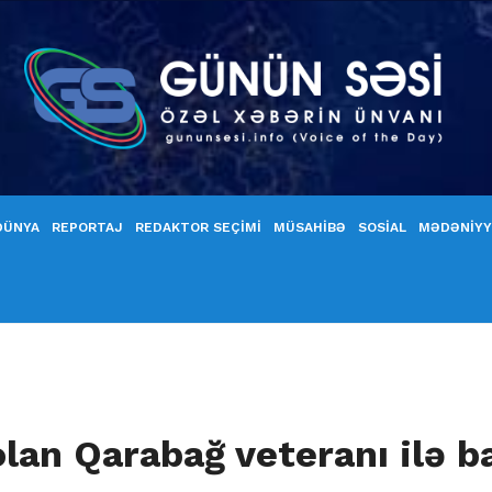
DÜNYA
REPORTAJ
REDAKTOR SEÇİMİ
MÜSAHİBƏ
SOSİAL
MƏDƏNİY
an Qarabağ veteranı ilə ba