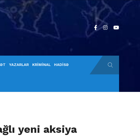
YƏT
YAZARLAR
KRİMİNAL
HADİSƏ
ğlı yeni aksiya