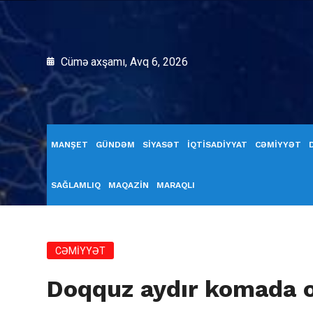
Cümə axşamı, Avq 6, 2026
MANŞET
GÜNDƏM
SİYASƏT
İQTİSADİYYAT
CƏMİYYƏT
SAĞLAMLIQ
MAQAZİN
MARAQLI
CƏMİYYƏT
Doqquz aydır komada ol