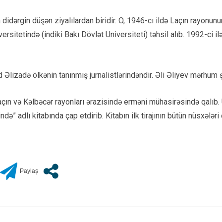
 didərgin düşən ziyalılardan biridir. O, 1946-cı ildə Laçın rayon
sitetində (indiki Bakı Dövlət Universiteti) təhsil alıb. 1992-ci i
d Əlizadə ölkənin tanınmış jurnalistlərindəndir. Əli Əliyev mərhum ş
çın və Kəlbəcər rayonları ərazisində erməni mühasirəsində qalıb. 
də” adlı kitabında çap etdirib. Kitabın ilk tirajının bütün nüsxələr