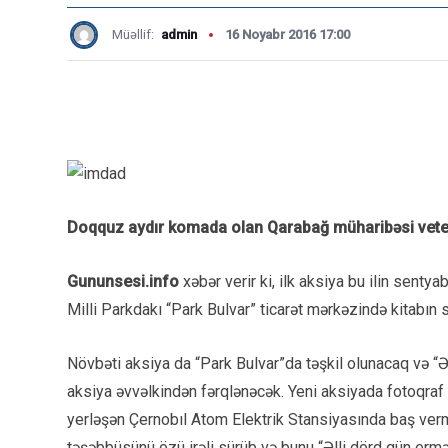
Müəllif:
admin
16 Noyabr 2016 17:00
Doqquz aydır komada olan Qarabağ müharibəsi veteran
Gununsesi.info
xəbər verir ki, ilk aksiya bu ilin senty
Milli Parkdakı “Park Bulvar” ticarət mərkəzində kitabın sa
Növbəti aksiya da “Park Bulvar”da təşkil olunacaq və “Ə
aksiya əvvəlkindən fərqlənəcək. Yeni aksiyada fotoqraf 
yerləşən Çernobıl Atom Elektrik Stansiyasında baş vermi
təşəbbüsünü özü irəli sürüb və bunu “Əlli dörd gün ermən