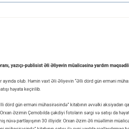
ı, yazıçı-publisist Əli Əliyevin müalicəsinə yardım məqsədilə
abr ayında olub. Həmin vaxt Əli Əliyevin “Əlli dörd gün erməni mühas
tışı həyata keçirilib.
lli dörd gün erməni mühasirəsində” kitabının əvvəlki aksiyadan qa
Orxan Əzimin Çernobılda çəkdiyi fotoların sərgi və satışı da həyat
ş nüvə partlayışının 30 illiyidir. Orxan Əzim Əli müəllimin müali
i mühasirəsində” kitabının satışı ilə eyni vaxtda reallaşdırmaq bar