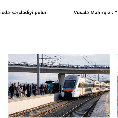
icdə xərclədiyi pulun
Vusalə Mahirqızı: 