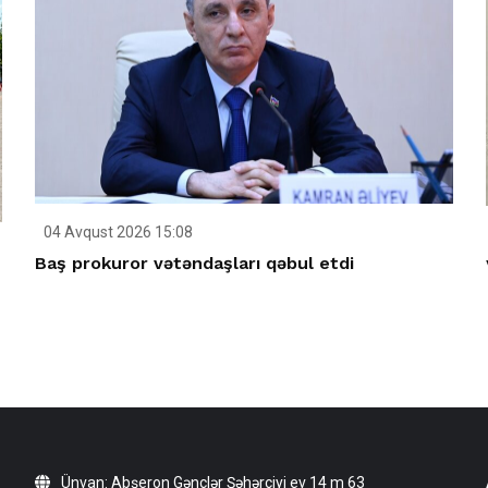
04 Avqust 2026 15:08
Baş prokuror vətəndaşları qəbul etdi
Ünvan: Abşeron Gənclər Şəhərciyi ev 14 m 63