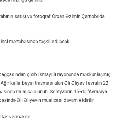
tabının satışı və fotoqraf Orxan Əzimin Çernobılda
kinci mərtəbəsində təşkil ediləcək.
 bağçasından çıxıb İsmayıllı rayonunda məskunlaşmış
ğır kəllə-beyin travması alan Əli Əliyev fevralın 22-
bəsində müalicə olunub. Sentyabrın 15-də “Avrasiya
əsində Əli Əliyevin müalicəsi davam etdirilir.
stək verməkdir.