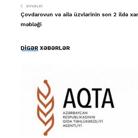
ƏVVƏLKI
Çovdarovun və ailə üzvlərinin son 2 ildə xar
məbləği
DİGƏR XƏBƏRLƏR