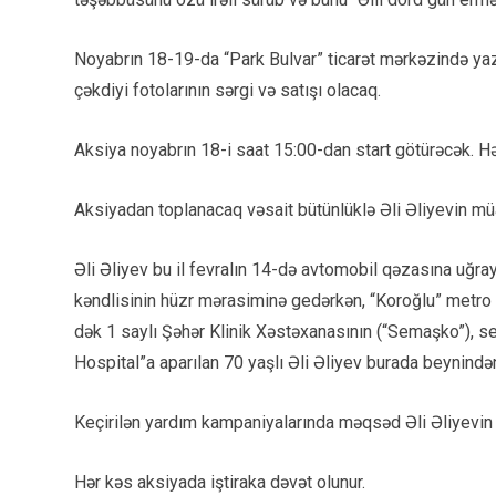
Noyabrın 18-19-da “Park Bulvar” ticarət mərkəzində yazı
çəkdiyi fotolarının sərgi və satışı olacaq.
Aksiya noyabrın 18-i saat 15:00-dan start götürəcək. Həm
Aksiyadan toplanacaq vəsait bütünlüklə Əli Əliyevin mü
Əli Əliyev bu il fevralın 14-də avtomobil qəzasına uğ
kəndlisinin hüzr mərasiminə gedərkən, “Koroğlu” metro s
dək 1 saylı Şəhər Klinik Xəstəxanasının (“Semaşko”), 
Hospital”a aparılan 70 yaşlı Əli Əliyev burada beynində
Keçirilən yardım kampaniyalarında məqsəd Əli Əliyevin
Hər kəs aksiyada iştiraka dəvət olunur.