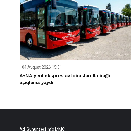
04 Avqust 2026 15:51
AYNA yeni ekspres avtobusları ilə bağlı
açıqlama yaydı
Ad: Gununsesi.info MMC