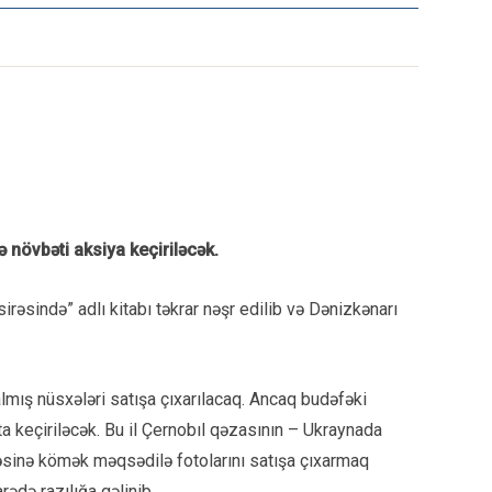
 növbəti aksiya keçiriləcək.
irəsində” adlı kitabı təkrar nəşr edilib və Dənizkənarı
lmış nüsxələri satışa çıxarılacaq. Ancaq budəfəki
a keçiriləcək. Bu il Çernobıl qəzasının – Ukraynada
cəsinə kömək məqsədilə fotolarını satışa çıxarmaq
ədə razılığa gəlinib.