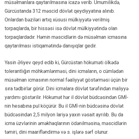
müsəlmanlara qaytarılmasına icazə verib. Ümumilikdə,
Gürcüstanda 312 məscid dövlət qeydiyyatına alınıb.
Onlardan bəziləri artıq xüsusi mülkiyyətə verilmiş
torpaqlarda, bir hissəsi isə dövlət mülkiyyətində olan
torpaqlardadır. Həmin məscidlərin də müsəlman icmasına
qaytarılması istiqamətində danışıqlar gedir.
Yasin Əliyev qeyd edib ki, Gürcüstan hökuməti ölkədə
tolerantlığın möhkəmlənməsi, dini icmaların, o cümlədən
müsəlman icmasının normal fəaliyyət göstərməsi üçün bir
sıra tədbirlər görür. Dini icmalara dövlət tərəfindən maliyyə
yardımı göstərilir. Hökumət hər il dövlət büdcəsindən GMİ-
nin hesabına pul köçürür. Bu il GMİ-nin büdcəsinə dövlət
büdcəsindən 2,5 milyon lariyə yaxın vəsait ayrılıb. Bu da
icma üzvlərinin əməkhaqlarının ödənilməsinə, məscidlərin
təmiri, dini maarifləndirmə və s. işlərə sərf olunur.