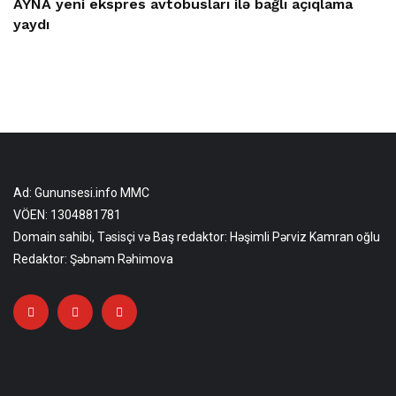
AYNA yeni ekspres avtobusları ilə bağlı açıqlama
yaydı
Ad: Gununsesi.info MMC
VÖEN: 1304881781
Domain sahibi, Təsisçi və Baş redaktor: Həşimli Pərviz Kamran oğlu
Redaktor: Şəbnəm Rəhimova