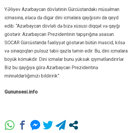
Y.Əliyev Azərbaycan dövlətinin Gürcüstandakı müsəlman
icmasına, eləcə də digər dini icmalara qayğısını da qeyd
edib: “Azərbaycan dövləti də bizə xüsusi diqqət və qayğı
göstərir. Azərbaycan Prezidentinin tapşırığına əsasən
SOCAR Gürcüstanda fəaliyyət göstərən bütün məscid, kilsə
və sinaqoqları pulsuz təbii qazla təmin edir. Bu, dini icmalara
böyük köməkdir. Dini icmalar bunu yüksək qiymətləndirirlər.
Biz bu qayğıya görə Azərbaycan Prezidentinə
minnətdarlığımızı bildiririk”.
Gununsesi.info