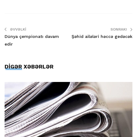
ƏVVƏLKI
SONRAKI
Dünya çempionatı davam
Şəhid ailələri həccə gedəcək
edir
DİGƏR XƏBƏRLƏR