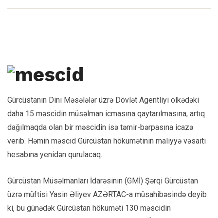
Gürcüstanın Dini Məsələlər üzrə Dövlət Agentliyi ölkədəki
daha 15 məscidin müsəlman icmasına qaytarılmasına, artıq
dağılmaqda olan bir məscidin isə təmir-bərpasına icazə
verib. Həmin məscid Gürcüstan hökumətinin maliyyə vəsaiti
hesabına yenidən qurulacaq.
Gürcüstan Müsəlmanları İdarəsinin (GMİ) Şərqi Gürcüstan
üzrə müftisi Yasin Əliyev AZƏRTAC-a müsahibəsində deyib
ki, bu günədək Gürcüstan hökuməti 130 məscidin