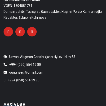
VÖEN: 1304881781
Domain sahibi, Təsisçi və Baş redaktor: Həşimli Pərviz Kamran oğlu
Redaktor: Şəbnəm Rəhimova
Ünvan: Abşeron Gənclər Şəhərciyi ev 14 m 63
+994 (050) 554 19 80
gununsesi@gmail.com
+994 (050) 554 19 80
ARXIVLƏR