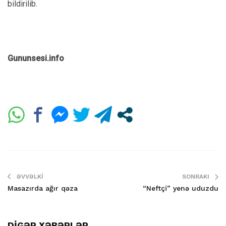
bildirilib.
Gununsesi.info
ƏVVƏLKI
SONRAKI
Masazırda ağır qəza
“Neftçi” yenə uduzdu
DİGƏR XƏBƏRLƏR