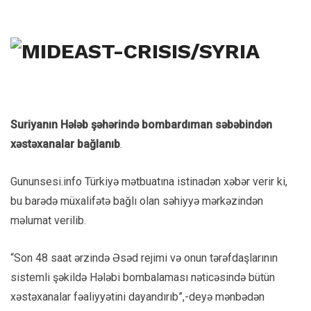
Suriyanın Hələb şəhərində bombardıman səbəbindən
xəstəxanalar bağlanıb
.
Gununsesi.info Türkiyə mətbuatına istinadən xəbər verir ki,
bu barədə müxalifətə bağlı olan səhiyyə mərkəzindən
məlumat verilib.
“Son 48 saat ərzində Əsəd rejimi və onun tərəfdaşlarının
sistemli şəkildə Hələbi bombalaması nəticəsində bütün
xəstəxanalar fəaliyyətini dayandırıb”,-deyə mənbədən