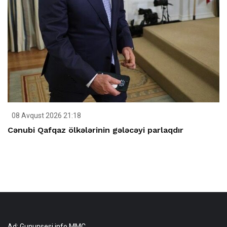
08 Avqust 2026 21:18
Cənubi Qafqaz ölkələrinin gələcəyi parlaqdır
Ad: Gununsesi.info MMC