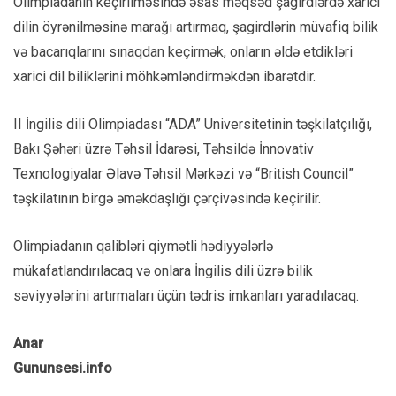
Olimpiadanın keçirilməsində əsas məqsəd şagirdlərdə xarici
dilin öyrənilməsinə marağı artırmaq, şagirdlərin müvafiq bilik
və bacarıqlarını sınaqdan keçirmək, onların əldə etdikləri
xarici dil biliklərini möhkəmləndirməkdən ibarətdir.
II İngilis dili Olimpiadası “ADA” Universitetinin təşkilatçılığı,
Bakı Şəhəri üzrə Təhsil İdarəsi, Təhsildə İnnovativ
Texnologiyalar Əlavə Təhsil Mərkəzi və “British Council”
təşkilatının birgə əməkdaşlığı çərçivəsində keçirilir.
Olimpiadanın qalibləri qiymətli hədiyyələrlə
mükafatlandırılacaq və onlara İngilis dili üzrə bilik
səviyyələrini artırmaları üçün tədris imkanları yaradılacaq.
Anar
Gununsesi.info