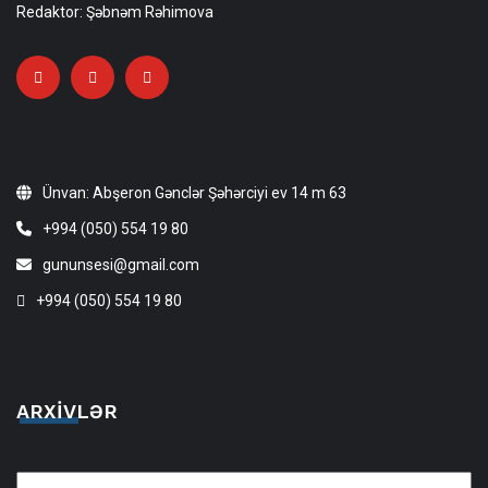
Redaktor: Şəbnəm Rəhimova
Ünvan: Abşeron Gənclər Şəhərciyi ev 14 m 63
+994 (050) 554 19 80
gununsesi@gmail.com
+994 (050) 554 19 80
ARXIVLƏR
Arxivlər