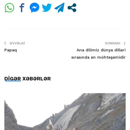
ƏVVƏLKI
SONRAKI
Papaq
Ana dilimiz dünya dilləri
sırasında ən möhtəşəmidir
DİGƏR XƏBƏRLƏR