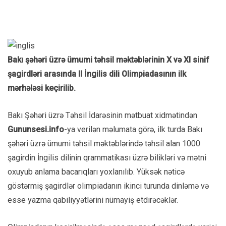
Bakı şəhəri üzrə ümumi təhsil məktəblərinin X və XI sinif
şagirdləri arasında II İngilis dili Olimpiadasının ilk
mərhələsi keçirilib.
Bakı Şəhəri üzrə Təhsil İdarəsinin mətbuat xidmətindən
Gununsesi.info
-ya verilən məlumata görə, ilk turda Bakı
şəhəri üzrə ümumi təhsil məktəblərində təhsil alan 1000
şagirdin İngilis dilinin qrammatikası üzrə bilikləri və mətni
oxuyub anlama bacarıqları yoxlanılıb. Yüksək nəticə
göstərmiş şagirdlər olimpiadanın ikinci turunda dinləmə və
esse yazma qabiliyyətlərini nümayiş etdirəcəklər.