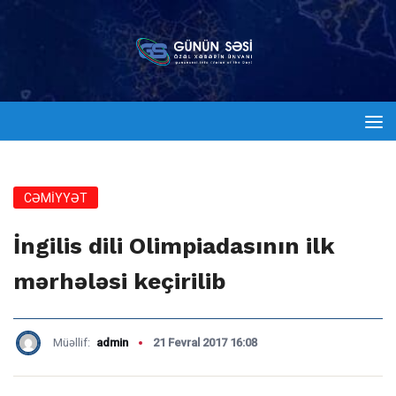
CƏMİYYƏT
İngilis dili Olimpiadasının ilk
mərhələsi keçirilib
Müəllif:
admin
21 Fevral 2017 16:08