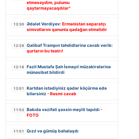
etməsəydim, pulumu
qaytarmayacaqdılar"
Ədalət Verdiyev:
Ermənistan separatçı
12:30
simvollarını qanunla qadağan etməlidir
Qalibaf Trampın təhdidlərinə cavab verib:
12:29
qurtarın bu teatrı!
Fazil Mustafa Şah İsmayıl müzakirələrinə
12:18
münasibət bildirdi
Kartdan istədiyiniz qədər köçürmə edə
12:01
bilərsiniz
- Rəsmi cavab
Bakıda vəzifəli şəxsin meyiti tapıldı
-
11:53
FOTO
Qızıl və gümüş bahalaşdı
11:51