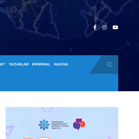
YƏT
YAZARLAR
KRİMİNAL
HADİSƏ