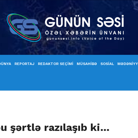
DÜNYA
REPORTAJ
REDAKTOR SEÇİMİ
MÜSAHİBƏ
SOSİAL
MƏDƏNİY
bu şərtlə razılaşıb ki…