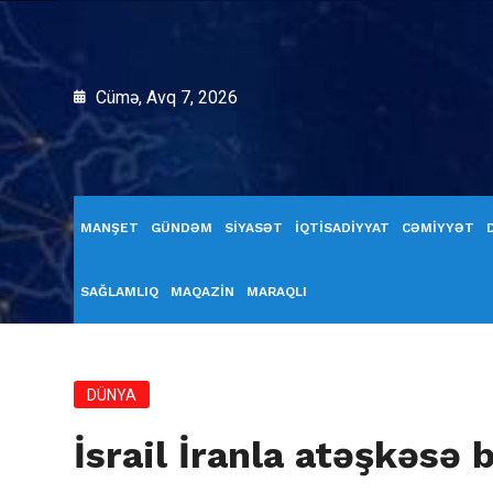
Cümə, Avq 7, 2026
MANŞET
GÜNDƏM
SİYASƏT
İQTİSADİYYAT
CƏMİYYƏT
SAĞLAMLIQ
MAQAZİN
MARAQLI
DÜNYA
İsrail İranla atəşkəsə 