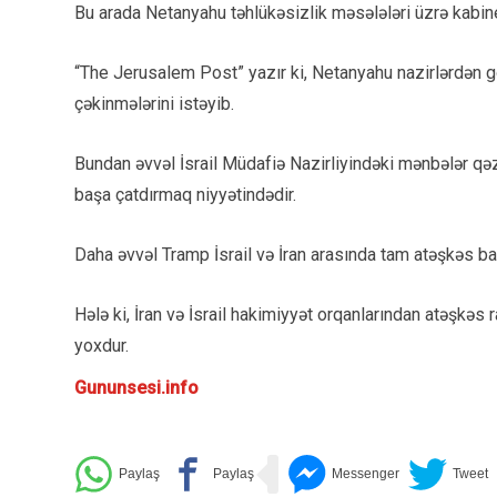
Bu arada Netanyahu təhlükəsizlik məsələləri üzrə kabinet
“The Jerusalem Post” yazır ki, Netanyahu nazirlərdən 
çəkinmələrini istəyib.
Bundan əvvəl İsrail Müdafiə Nazirliyindəki mənbələr qəzet
başa çatdırmaq niyyətindədir.
Daha əvvəl Tramp İsrail və İran arasında tam atəşkəs ba
Hələ ki, İran və İsrail hakimiyyət orqanlarından atəşkəs
yoxdur.
Gununsesi.info