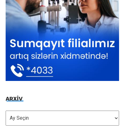
ARXİV
ARXİV