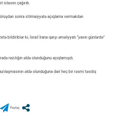
 iclasını çağırıb.
görüşdən sonra ictimaiyyətə açıqlama verməkdən
ə bildiriblər ki, İsrail İrana qarşı əməliyyatı “yaxın günlərdə”
rədə razılığın əldə olunduğunu açıqlamışdı.
 razılaşmasının əldə olunduğuna dair heç bir rəsmi təsdiq