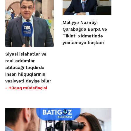
Maliyyə Nazirliyi
Qarabağda Bərpa və
Tikinti xidmətində
yoxlamaya başladı
Siyasi islahatlar və
real addımlar
atılacağı təqdirdə
insan hüquqlarının
vəziyyəti dəyişə bilər
- Hüquq müdafiəçisi