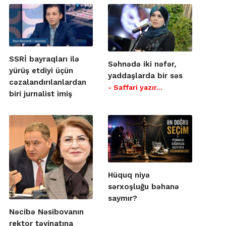
SSRİ bayraqları ilə
Səhnədə iki nəfər,
yürüş etdiyi üçün
yaddaşlarda bir səs
cəzalandırılanlardan
- Saffari yazır…
biri jurnalist imiş
Hüquq niyə
sərxoşluğu bəhanə
saymır?
Nəcibə Nəsibovanın
rektor təyinatına