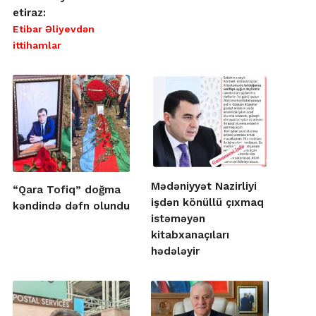
etiraz:
Etibar Əliyevdən
ittihamlar
Mədəniyyət Nazirliyi
“Qara Tofiq” doğma
işdən könüllü çıxmaq
kəndində dəfn olundu
istəməyən
kitabxanaçıları
hədələyir