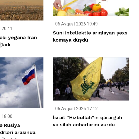
06 Avqust 2026 19:49
 20:41
Süni intellektlə arıqlayan şəxs
əki yeganə İran
komaya düşdü
ğladı
06 Avqust 2026 17:12
 18:00
İsrail “Hizbullah”ın qərargah
və silah anbarlarını vurdu
ə Rusiya
rləri arasında