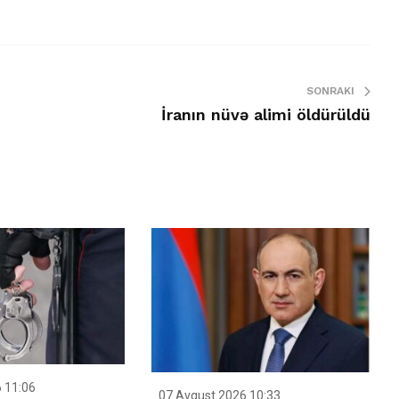
SONRAKI
İranın nüvə alimi öldürüldü
 11:06
07 Avqust 2026 10:33