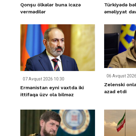
Qonşu ölkələr buna icazə
Türkiyədə bəl
vermədilər
əməliyyat da
06 Avqust 2026
07 Avqust 2026 10:30
Zelenski onla
Ermənistan eyni vaxtda iki
azad etdi
ittifaqa üzv ola bilməz