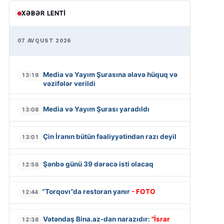
XƏBƏR LENTI
07 AVQUST 2026
Media və Yayım Şurasına əlavə hüquq və
13:19
vəzifələr verildi
Media və Yayım Şurası yaradıldı
13:08
Çin İranın bütün fəaliyyətindən razı deyil
13:01
Şənbə günü 39 dərəcə isti olacaq
12:56
“Torqovı”da restoran yanır
- FOTO
12:44
Vətəndaş Bina.az-dan narazıdır:
"İsrar
12:38