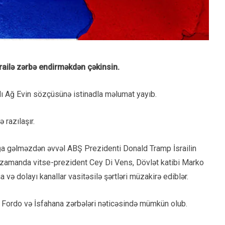
İsrailə zərbə endirməkdən çəkinsin.
lı Ağ Evin sözçüsünə istinadla məlumat yayıb.
 razılaşır.
lığa gəlməzdən əvvəl ABŞ Prezidenti Donald Tramp İsrailin
i zamanda vitse-prezident Cey Di Vens, Dövlət katibi Marko
şa və dolayı kanallar vasitəsilə şərtləri müzakirə ediblər.
z, Fordo və İsfahana zərbələri nəticəsində mümkün olub.