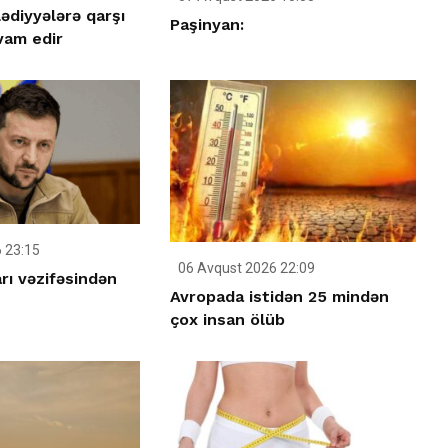
ədiyyələrə qarşı
Paşinyan:
vam edir
 23:15
06 Avqust 2026 22:09
rı vəzifəsindən
Avropada istidən 25 mindən
çox insan ölüb