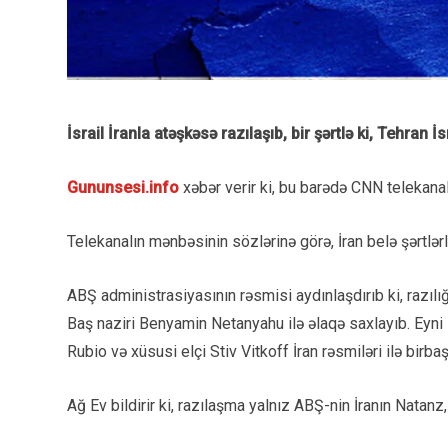
İsrail İranla atəşkəsə razılaşıb, bir şərtlə ki, Tehran 
Gununsesi.info
xəbər verir ki, bu barədə CNN telekana
Telekanalın mənbəsinin sözlərinə görə, İran belə şərtlərlə
ABŞ administrasiyasının rəsmisi aydınlaşdırıb ki, razı
Baş naziri Benyamin Netanyahu ilə əlaqə saxlayıb. Eyn
Rubio və xüsusi elçi Stiv Vitkoff İran rəsmiləri ilə birba
Ağ Ev bildirir ki, razılaşma yalnız ABŞ-nin İranın Natan