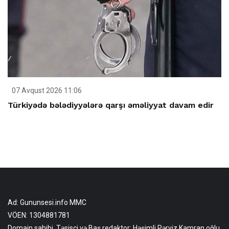
07 Avqust 2026 11:06
Türkiyədə bələdiyyələrə qarşı əməliyyat davam edir
Ad: Gununsesi.info MMC
VÖEN: 1304881781
Domain sahibi, Təsisçi və Baş redaktor: Həşimli Pərviz Kamran oğlu