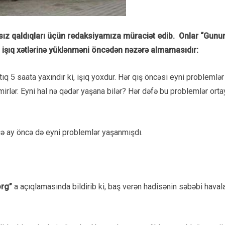
ız qaldıqları üçün redaksiyamıza müraciət edib. Onlar “Gununses
ün işıq xətlərinə yüklənməni öncədən nəzərə almamasıdır:
 5 saata yaxındır ki, işıq yoxdur. Hər qış öncəsi eyni problemlər ol
irlər. Eyni hal nə qədər yaşana bilər? Hər dəfə bu problemlər ortaya
ə ay öncə də eyni problemlər yaşanmışdı.
rg”
a açıqlamasında bildirib ki, baş verən hadisənin səbəbi haval