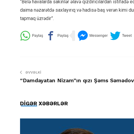
“Belə havalarda sakinlər əlavə qızdırıcılardan istifadə e
daima nəzarətdə saxlayırıq və hadisə baş verən kimi dur
tapmaq üzrədir”.
ƏVVƏLKI
“Damdayatan Nizam”ın qızı Şəms Səmədov
DİGƏR XƏBƏRLƏR