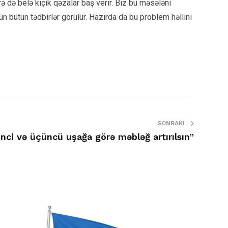
rə də belə kiçik qəzalar baş verir. Biz bu məsələni
n bütün tədbirlər görülür. Hazırda da bu problem həllini
SONRAKI
inci və üçüncü uşağa görə məbləğ artırılsın”