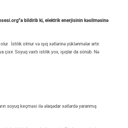
i.org”a bildirib ki, elektrik enerjisinin kəsilməsinə
ur. İstilik olmur və işıq xətlərinə yüklənmələr artır.
 çıxır. Soyuq vaxtı istilik yox, işıqlar da sönüb. Nə
arın soyuq keçməsi ilə əlaqədar xətlərdə yaranmış