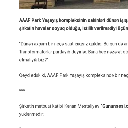
AAAF Park Yaşayış kompleksinin sakinləri dünən işıqs
şirkətin havalar soyuq olduğu, istilik verilmədiyi üç
“Dünən axşam bir neçə saat işıqsız qaldıq. Bu gün də artıq
Transformatorlar partlayıb deyirlər. Buna heç nəzərət etm
etməliyik biz?”.
Qeyd edək ki, AAAF Park Yaşayış kompleksində bir neç
***
Şirkətin mətbuat katibi Kənan Məstəliyev
“Gununsesi.o
yüklənmədir: