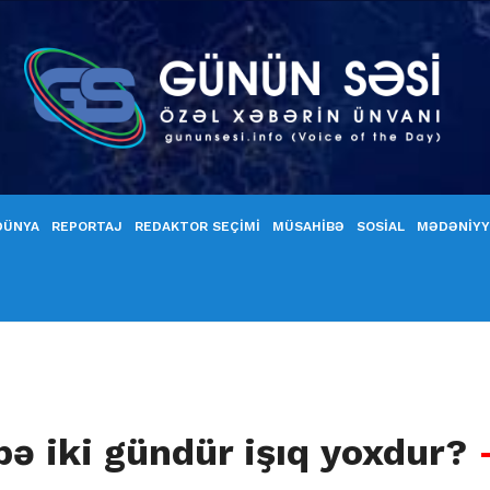
DÜNYA
REPORTAJ
REDAKTOR SEÇİMİ
MÜSAHİBƏ
SOSİAL
MƏDƏNİY
ə iki gündür işıq yoxdur?