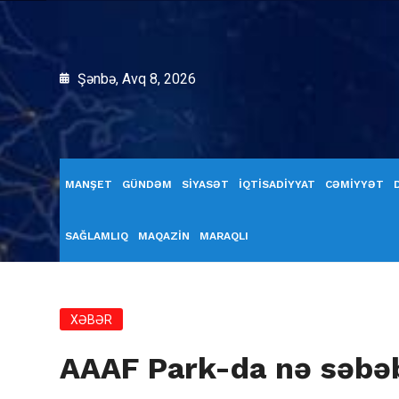
Şənbə, Avq 8, 2026
MANŞET
GÜNDƏM
SİYASƏT
İQTİSADİYYAT
CƏMİYYƏT
SAĞLAMLIQ
MAQAZİN
MARAQLI
XƏBƏR
AAAF Park-da nə səbəb