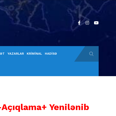
YƏT
YAZARLAR
KRİMİNAL
HADİSƏ
-Açıqlama+ Yenilənib