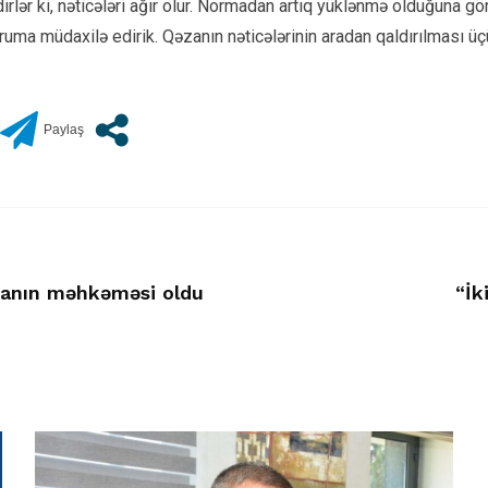
dirlər ki, nəticələri ağır olur. Normadan artıq yüklənmə olduğuna gö
uma müdaxilə edirik. Qəzanın nəticələrinin aradan qaldırılması üçü
anın məhkəməsi oldu
“İk