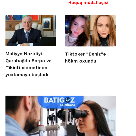
- Hüquq müdafiəçisi
Maliyyə Nazirliyi
Tiktoker “Beniz”ə
Qarabağda Bərpa və
hökm oxundu
Tikinti xidmətində
yoxlamaya başladı