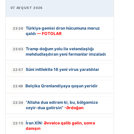
07 AVQUST 2026
Türkiyə gəmisi dron hücumuna məruz
23:26
qaldı
— FOTOLAR
Tramp doğum yolu ilə vətəndaşlığı
23:03
məhdudlaşdıran yeni fərmanlar imzaladı
Süni intllektlə 16 yeni virus yaratdılar
22:57
Belçika Qrenlandiyaya qoşun yeridir
22:49
“Allaha dua edirəm ki, bu, bölgəmizə
22:36
xeyir-dua gətirsin”
-Ərdoğan
İran XİN:
Əvvəlcə qalib gəlin, sonra
22:15
danışın