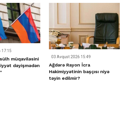
 17:15
03 Avqust 2026 15:49
sülh müqaviləsini
Ağdərə Rayon İcra
ziyyət dəyişmədən
Hakimiyyətinin başçısı niyə
”
təyin edilmir?