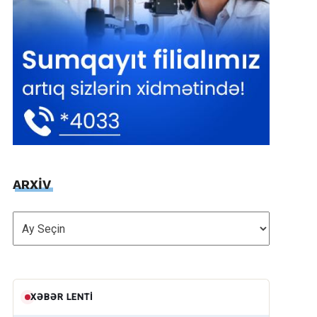
ARXİV
ARXİV
XƏBƏR LENTI