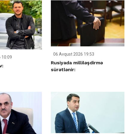
06 Avqust 2026 19:53
 10:09
Rusiyada milliləşdirmə
v:
sürətlənir: