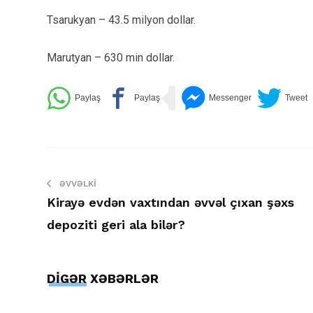
Tsarukyan – 43.5 milyon dollar.
Marutyan – 630 min dollar.
ƏVVƏLKI
Kirayə evdən vaxtından əvvəl çıxan şəxs
depoziti geri ala bilər?
DİGƏR XƏBƏRLƏR