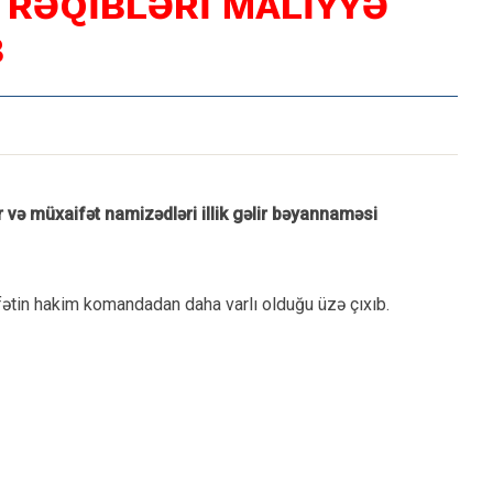
Ə RƏQİBLƏRİ MALİYYƏ
B
və müxaifət namizədləri illik gəlir bəyannaməsi
lifətin hakim komandadan daha varlı olduğu üzə çıxıb.