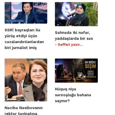
SSRİ bayraqları ilə
Səhnədə iki nəfər,
yürüş etdiyi üçün
yaddaşlarda bir səs
cəzalandırılanlardan
- Saffari yazır…
biri jurnalist imiş
Hüquq niyə
sərxoşluğu bəhanə
saymır?
Nəcibə Nəsibovanın
rektor təyinatına