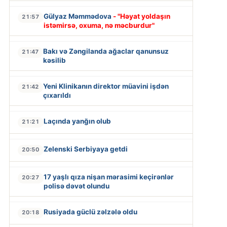
Gülyaz Məmmədova
- "Həyat yoldaşın
21:57
istəmirsə, oxuma, nə məcburdur"
Bakı və Zəngilanda ağaclar qanunsuz
21:47
kəsilib
Yeni Klinikanın direktor müavini işdən
21:42
çıxarıldı
Laçında yanğın olub
21:21
Zelenski Serbiyaya getdi
20:50
17 yaşlı qıza nişan mərasimi keçirənlər
20:27
polisə dəvət olundu
Rusiyada güclü zəlzələ oldu
20:18