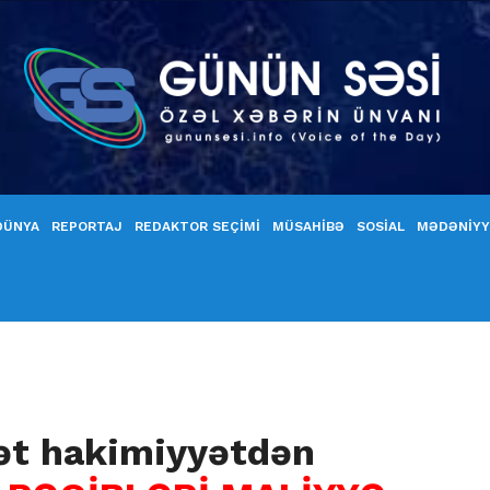
DÜNYA
REPORTAJ
REDAKTOR SEÇİMİ
MÜSAHİBƏ
SOSİAL
MƏDƏNİY
ət hakimiyyətdən