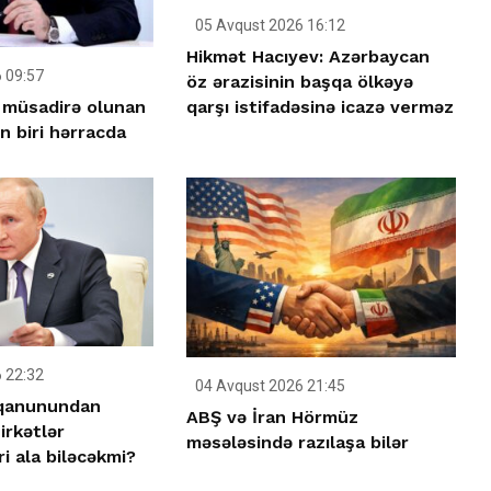
05 Avqust 2026 16:12
Hikmət Hacıyev: Azərbaycan
 09:57
öz ərazisinin başqa ölkəyə
n müsadirə olunan
qarşı istifadəsinə icazə verməz
n biri hərracda
 22:32
04 Avqust 2026 21:45
 qanunundan
ABŞ və İran Hörmüz
irkətlər
məsələsində razılaşa bilər
ri ala biləcəkmi?