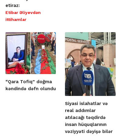
etiraz:
Etibar Əliyevdən
ittihamlar
“Qara Tofiq” doğma
kəndində dəfn olundu
Siyasi islahatlar və
real addımlar
atılacağı təqdirdə
insan hüquqlarının
vəziyyəti dəyişə bilər