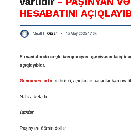
varlıdır
- PAŞİNYAN V
HESABATINI AÇIQLAYI
Müəllif:
Orxan
15 May 2026 17:04
Ermənistanda seçki kampaniyası çərçivəsində iqtidar 
açıqlayıblar.
Gununsesi.info
bildirir ki, açıqlanan sənədlərdə müxa
Nəticə belədir:
İqtidar
Paşinyan- 86min dollar