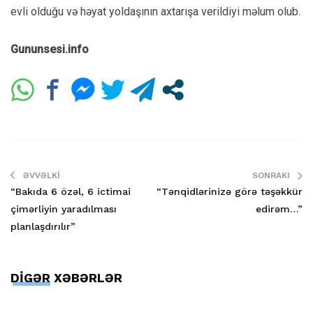
evli olduğu və həyat yoldaşının axtarışa verildiyi məlum olub.
Gununsesi.info
ƏVVƏLKI
SONRAKI
“Bakıda 6 özəl, 6 ictimai
“Tənqidlərinizə görə təşəkkür
çimərliyin yaradılması
edirəm…”
planlaşdırılır”
DİGƏR XƏBƏRLƏR