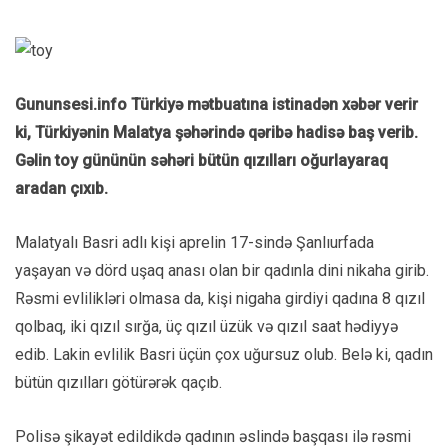
Gununsesi.info Türkiyə mətbuatına istinadən xəbər verir
ki, Türkiyənin Malatya şəhərində qəribə hadisə baş verib.
Gəlin toy gününün səhəri bütün qızılları oğurlayaraq
aradan çıxıb.
Malatyalı Basri adlı kişi aprelin 17-sində Şanlıurfada
yaşayan və dörd uşaq anası olan bir qadınla dini nikaha girib.
Rəsmi evlilikləri olmasa da, kişi nigaha girdiyi qadına 8 qızıl
qolbaq, iki qızıl sırğa, üç qızıl üzük və qızıl saat hədiyyə
edib. Lakin evlilik Basri üçün çox uğursuz olub. Belə ki, qadın
bütün qızılları götürərək qaçıb.
Polisə şikayət edildikdə qadının əslində başqası ilə rəsmi