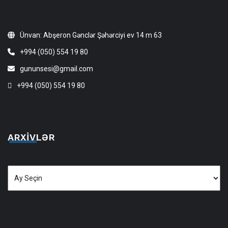
Ünvan: Abşeron Gənclər Şəhərciyi ev 14 m 63
+994 (050) 554 19 80
gununsesi@gmail.com
+994 (050) 554 19 80
ARXIVLƏR
Arxivlər