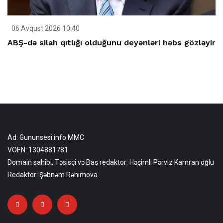
06 Avqust 2026 10:40
ABŞ-də silah qıtlığı olduğunu deyənləri həbs gözləyir
Ad: Gununsesi.info MMC
VÖEN: 1304881781
Domain sahibi, Təsisçi və Baş redaktor: Həşimli Pərviz Kamran oğlu
Redaktor: Şəbnəm Rəhimova