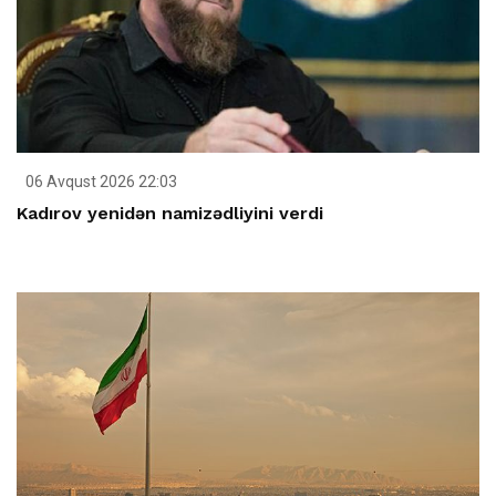
06 Avqust 2026 22:03
Kadırov yenidən namizədliyini verdi